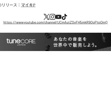
のリリース：
マイキP
https://www.youtube.com/channel/UCmAutZSvFH5mkR9OoPtpOmQ