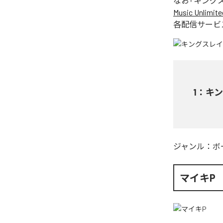
なお「
キング
Music Unlimite
各配信サービ
1
：
キ
ジャンル：
ボ
マイキP