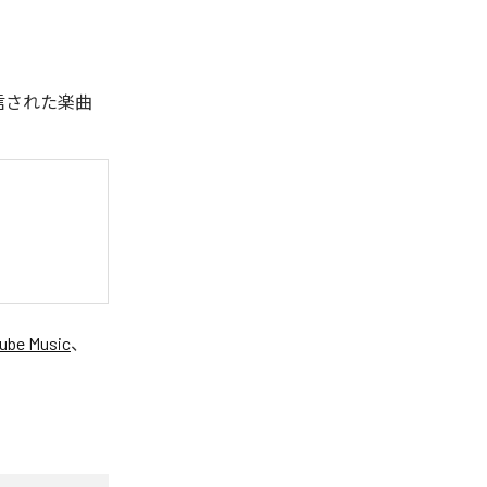
配信された楽曲
ube Music
、