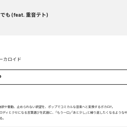
でも (feat. 重音テト)
ーカロイド
P
食欲や衝動、止められない欲望を、ポップでコミカルな音楽へと変換するボカロP。

ロディとクセになる言葉選びを武器に、「もう一口」「あと少し」と繰り返したくなるような
る。