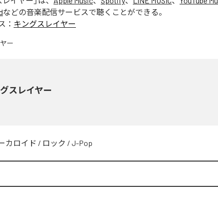
スレイヤー
」は、
Apple Music
、
Spotify
、
LINE MUSIC
、
YouTube Mu
d
などの音楽配信サービスで聴くことができる。
ス：
キングスレイヤー
ングスレイヤー
ーカロイド
/
ロック
/
J-Pop