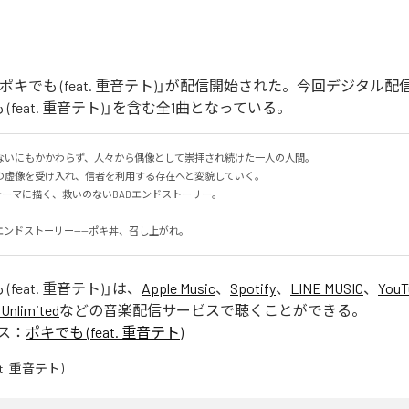
ポキでも (feat. 重音テト)」が配信開始された。今回デジタル
(feat. 重音テト)」を含む全1曲となっている。
ないにもかかわらず、人々から偶像として崇拝され続けた一人の人間。

虚像を受け入れ、信者を利用する存在へと変貌していく。

をテーマに描く、救いのないBADエンドストーリー。

エンドストーリー——ポキ丼、召し上がれ。
(feat. 重音テト)
」は、
Apple Music
、
Spotify
、
LINE MUSIC
、
YouT
Unlimited
などの音楽配信サービスで聴くことができる。
ス：
ポキでも (feat. 重音テト)