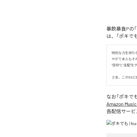
暴飲暴食Pの「
は、「ポキでも 
特別な力を持た
やがて本人もその
"信仰"と"支配"
さあ、このBAD
なお「
ポキでも 
Amazon Music 
各配信サービ