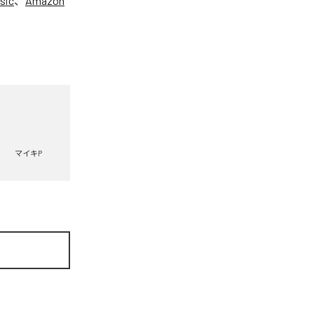
sic
、
Amazon
マイキP