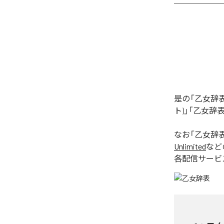
是の「乙女辞表
ト)」「乙女辞表
なお「
乙女辞
Unlimited
など
各配信サービ