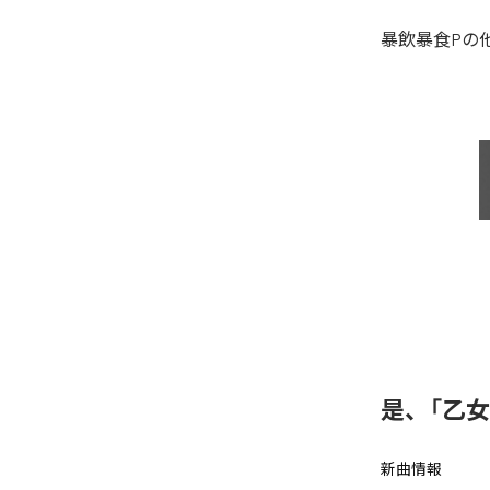
暴飲暴食P
の
是、「乙
新曲情報