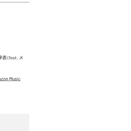
eat. メ
zon Music