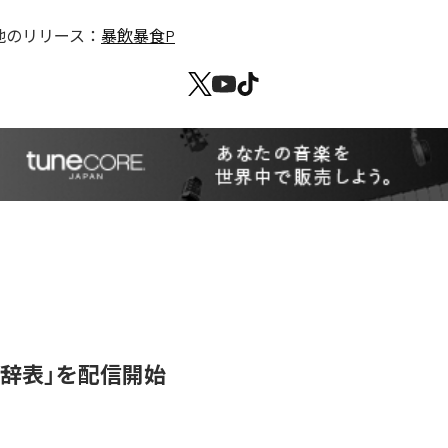
他のリリース：
暴飲暴食P
女辞表」を配信開始