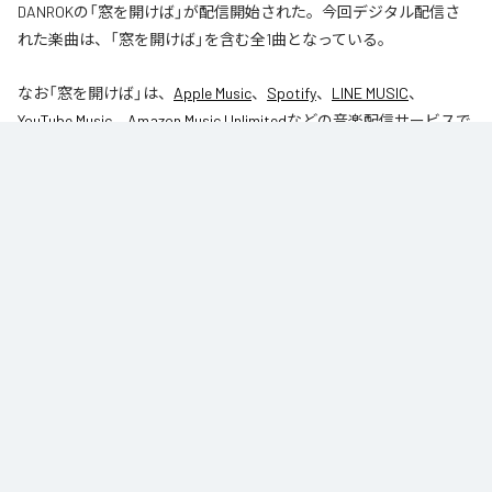
DANROKの「窓を開けば」が配信開始された。今回デジタル配信さ
れた楽曲は、「窓を開けば」を含む全1曲となっている。
なお「
窓を開けば
」は、
Apple Music
、
Spotify
、
LINE MUSIC
、
YouTube Music
、
Amazon Music Unlimited
などの音楽配信サービスで
聴くことができる。
各配信サービス：
窓を開けば
1
：
窓を開けば
DANROK
Niibori Records