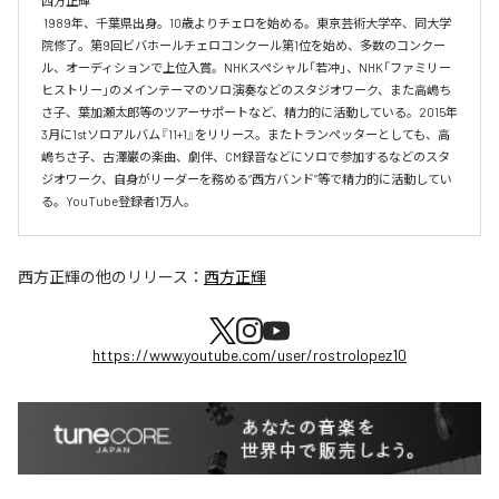
西方正輝

 1989年、千葉県出身。10歳よりチェロを始める。東京芸術大学卒、同大学
院修了。第9回ビバホールチェロコンクール第1位を始め、多数のコンクー
ル、オーディションで上位入賞。NHKスペシャル「若冲」、NHK「ファミリー
ヒストリー」のメインテーマのソロ演奏などのスタジオワーク、また高嶋ち
さ子、葉加瀬太郎等のツアーサポートなど、精力的に活動している。2015年
3月に1stソロアルバム『11+1』をリリース。またトランペッターとしても、高
嶋ちさ子、古澤巌の楽曲、劇伴、CM録音などにソロで参加するなどのスタ
ジオワーク、自身がリーダーを務める“西方バンド”等で精力的に活動してい
る。YouTube登録者1万人。
西方正輝
の他のリリース：
西方正輝
https://www.youtube.com/user/rostrolopez10