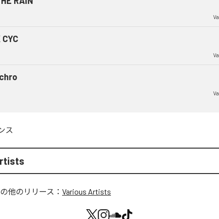
THE RAIN
Va
 CYC
Va
chro
Va
ンス
rtists
の他のリリース：
Various Artists