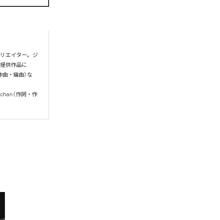
クリエイター。ジ
な提供作品に
UM（作曲・編曲）な
chan（作詞・作