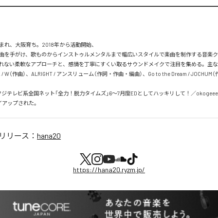
まれ、大阪育ち。2018年から活動開始、

曲を手がけ、歌ものからインストゥルメンタルまで幅広いスタイルで楽曲を制作する音楽
れない柔軟なアプローチと、感情を丁寧にすくい取るサウンドメイクで注目を集める。主
od! / W（作曲）、ALRIGHT / アンスリューム（作詞・作曲・編曲）、Go to the Dream / JOCH
フジテレビ系全国ネット「全力！脱力タイムズ」6〜7月度EDとしてハッキリして！／okogeee
イアップされた。
リリース：
hana20
https://hana20.ryzm.jp/