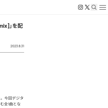
emix]」を配
2023.8.31
始された。今回デジタ
」を含む全1曲とな