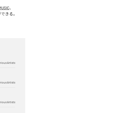
MUSIC
、
ができる。
rious Artists
rious Artists
rious Artists