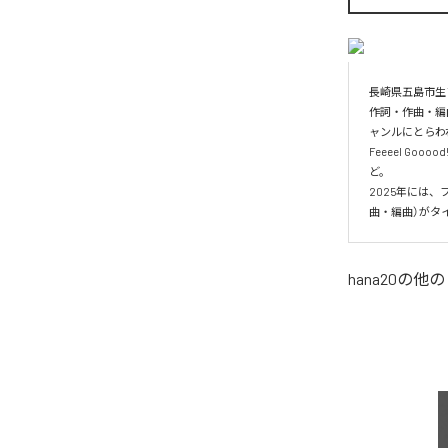
長崎県五島市生
作詞・作曲・編
ャンルにとらわ
Feeeel Gooo
ど。

2025年には、
曲・編曲）がタ
hana20
の他の