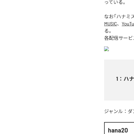
っている。
なお「
ハナミズキ 
MUSIC
、
YouTu
る。
各配信サービ
1
：
ハナミ
ジャンル：
ダ
hana20