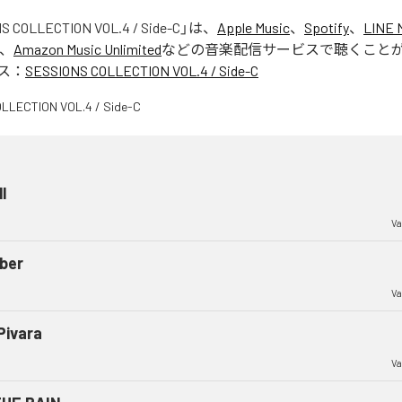
S COLLECTION VOL.4 / Side-C
」は、
Apple Music
、
Spotify
、
LINE 
、
Amazon Music Unlimited
などの音楽配信サービスで聴くこと
ス：
SESSIONS COLLECTION VOL.4 / Side-C
l
Va
ber
Va
Pivara
Va