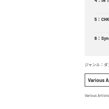
4
：
IN 
5
：
CHK
6
：
Syn
ジャンル：
ダ
Various A
Various Artists