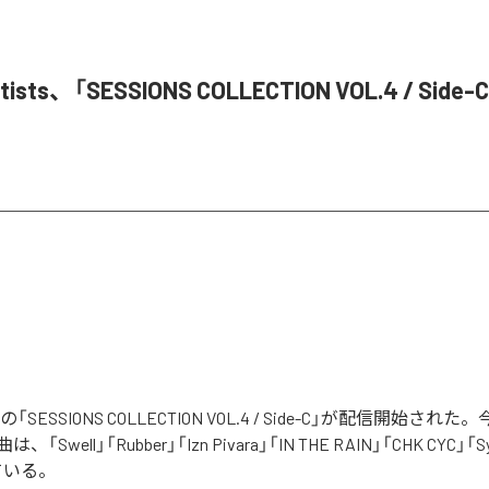
Artists、「SESSIONS COLLECTION VOL.4 / Si
tistsの「SESSIONS COLLECTION VOL.4 / Side-C」が配信開始
Swell」「Rubber」「Izn Pivara」「IN THE RAIN」「CHK CYC」「
ている。