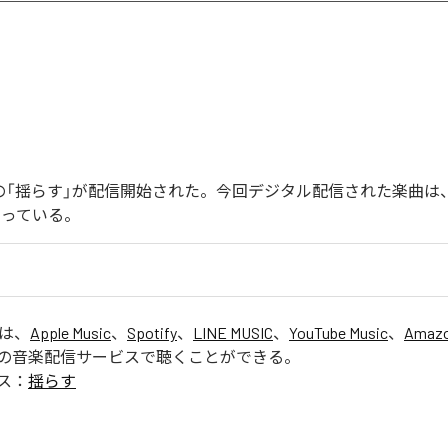
endoの「揺らす」が配信開始された。今回デジタル配信された楽曲は
なっている。
」は、
Apple Music
、
Spotify
、
LINE MUSIC
、
YouTube Music
、
Amazo
の音楽配信サービスで聴くことができる。
ス：
揺らす