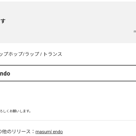
らす
m
ップホップ/ラップ
/
トランス
endo
ろしくお願いします。
の他のリリース：
masumi endo