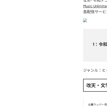
なお「
令和デ
Music Unlimite
各配信サービ
1
：
令
ジャンル：
ヒ
改天・文
右翼ラッパー 改