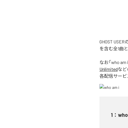
GHOST US
を含む全1曲
なお「
who am 
Unlimited
など
各配信サービ
1
：
who