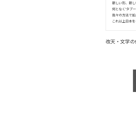
新しい形、新し
何となく"タブー
我々の方法で拡
改天・文学
の