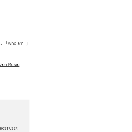
who am i」
zon Music
HOST USER