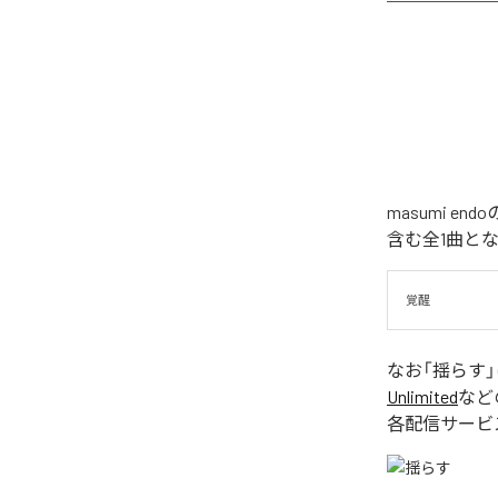
masumi 
含む全1曲と
覚醒
なお「
揺らす
Unlimited
など
各配信サービ