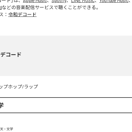
コード
」は、
Apple Music
、
Spotify
、
LINE MUSIC
、
YouTube Music
d
などの音楽配信サービスで聴くことができる。
ス：
令和デコード
和デコード
ップホップ/ラップ
学
天・文学
