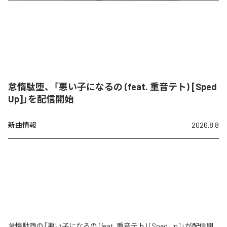
怠惰駄堕、「悪い子になるの (feat. 重音テト) [Sped
Up]」を配信開始
新曲情報
2026.8.8
怠惰駄堕の「悪い子になるの (feat. 重音テト) [Sped Up]」が配信開