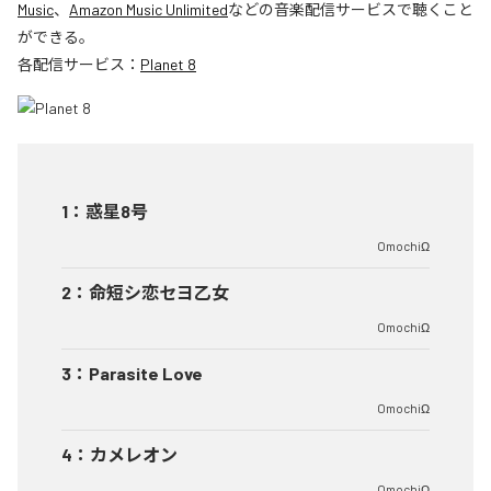
Music
、
Amazon Music Unlimited
などの音楽配信サービスで聴くこと
ができる。
各配信サービス：
Planet 8
1
：
惑星8号
OmochiΩ
2
：
命短シ恋セヨ乙女
OmochiΩ
3
：
Parasite Love
OmochiΩ
4
：
カメレオン
OmochiΩ