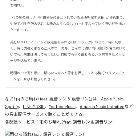
ち晴れ』。

「心の奥の寂しさ」や「自分が必要とされている場所を探す葛藤」から始まり、
やがて相手を包み込む「太陽のような温もり」へと変わっていく強い絆を描い
た一曲です。

美しいメロディラインと疾走感あふれるEDMトラックにのせて、時に切な
く、時に力強く重なる二人のボーカル。どんなに強い雨（困難）が降り続いて
いても、未来は決して悪くない。何度でもやり直せるという前向きなメッセ
ージを込めています。

暗闇の中で寄り添い、明るい未来へと背中を押してくれる胸打つダンスチュ
ーンを、ぜひお聴きください。
なお「
雨のち晴れ (feat. 鏡音レン & 鏡音リン)
」は、
Apple Music
、
Spotify
、
LINE MUSIC
、
YouTube Music
、
Amazon Music Unlimited
など
の音楽配信サービスで聴くことができる。
各配信サービス：
雨のち晴れ (feat. 鏡音レン & 鏡音リン)