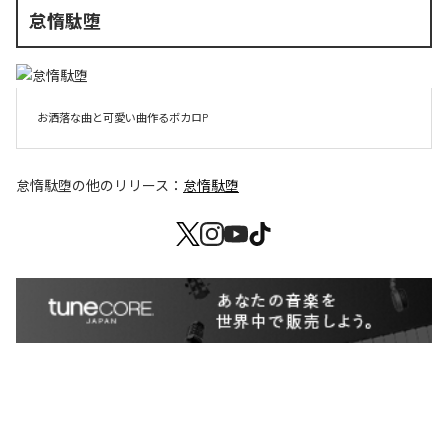
怠惰駄堕
お洒落な曲と可愛い曲作るボカロP
怠惰駄堕
の他のリリース：
怠惰駄堕