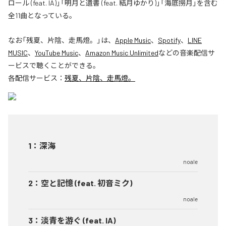
ロール (feat. IA)」「明月と遺書 (feat. 結月ゆかり)」「海底撈月」を含む
全11曲となっている。
なお「
残夏、片陰、走馬燈。
」は、
Apple Music
、
Spotify
、
LINE
MUSIC
、
YouTube Music
、
Amazon Music Unlimited
などの音楽配信サ
ービスで聴くことができる。
各配信サービス：
残夏、片陰、走馬燈。
1
：
深海
noale
2
：
空と記憶 (feat. 初音ミク)
noale
3
：
淡青を游ぐ (feat. IA)