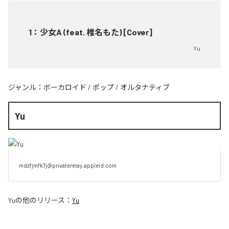
1
：
少女A (feat. 椎名もた) [Cover]
Yu
ジャンル：
ボーカロイド
/
ポップ
/
オルタナティブ
Yu
mdzfjmfk7j@privaterelay.appleid.com
Yu
の他のリリース：
Yu