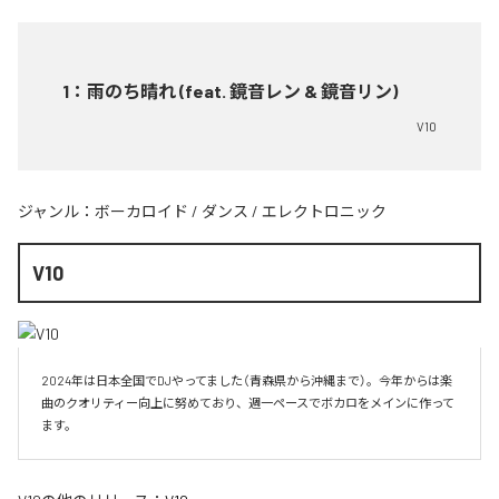
1
：
雨のち晴れ (feat. 鏡音レン & 鏡音リン)
V10
ジャンル：
ボーカロイド
/
ダンス
/
エレクトロニック
V10
2024年は日本全国でDJやってました（青森県から沖縄まで）。今年からは楽
曲のクオリティー向上に努めており、週一ペースでボカロをメインに作って