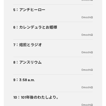
5
：
アンチヒーロー
OmochiΩ
6
：
カレンデュラとお姫様
OmochiΩ
7
：
焙煎とラジオ
OmochiΩ
8
：
アンスリウム
OmochiΩ
9
：
3:58 a.m.
OmochiΩ
10
：
101年後のわたしより。
OmochiΩ