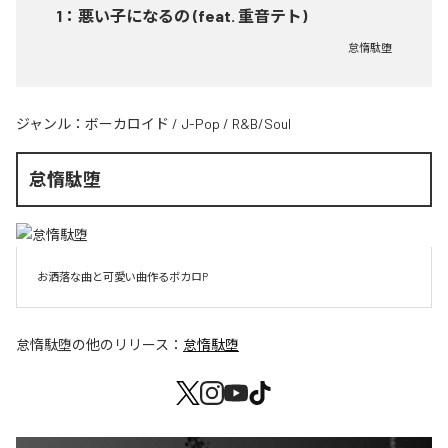
1
：
悪い子になるの (feat. 重音テト)
怠惰駄堕
ジャンル：
ボーカロイド
/
J-Pop
/
R&B/Soul
怠惰駄堕
お洒落な曲と可愛い曲作るボカロP
怠惰駄堕
の他のリリース：
怠惰駄堕