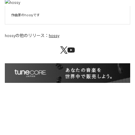
作曲家のhossyです
hossy
の他のリリース：
hossy