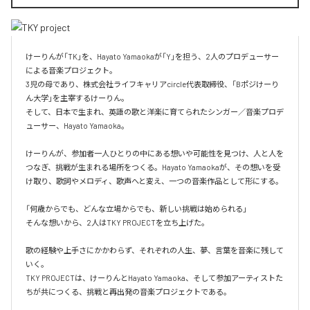
けーりんが「TK」を、Hayato Yamaokaが「Y」を担う、2人のプロデューサー
による音楽プロジェクト。

3児の母であり、株式会社ライフキャリアcircle代表取締役、「Bポジけーり
ん大学」を主宰するけーりん。

そして、日本で生まれ、英語の歌と洋楽に育てられたシンガー／音楽プロデ
ューサー、Hayato Yamaoka。

けーりんが、参加者一人ひとりの中にある想いや可能性を見つけ、人と人を
つなぎ、挑戦が生まれる場所をつくる。Hayato Yamaokaが、その想いを受
け取り、歌詞やメロディ、歌声へと変え、一つの音楽作品として形にする。

「何歳からでも、どんな立場からでも、新しい挑戦は始められる」

そんな想いから、2人はTKY PROJECTを立ち上げた。

歌の経験や上手さにかかわらず、それぞれの人生、夢、言葉を音楽に残して
いく。

TKY PROJECTは、けーりんとHayato Yamaoka、そして参加アーティストた
ちが共につくる、挑戦と再出発の音楽プロジェクトである。