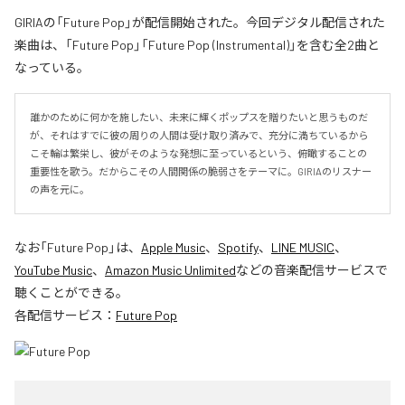
GIRIAの「Future Pop」が配信開始された。今回デジタル配信された
楽曲は、「Future Pop」「Future Pop (Instrumental)」を含む全2曲と
なっている。
誰かのために何かを施したい、未来に輝くポップスを贈りたいと思うものだ
が、それはすでに彼の周りの人間は受け取り済みで、充分に満ちているから
こそ輪は繁栄し、彼がそのような発想に至っているという、俯瞰することの
重要性を歌う。だからこその人間関係の脆弱さをテーマに。GIRIAのリスナー
の声を元に。
なお「
Future Pop
」は、
Apple Music
、
Spotify
、
LINE MUSIC
、
YouTube Music
、
Amazon Music Unlimited
などの音楽配信サービスで
聴くことができる。
各配信サービス：
Future Pop