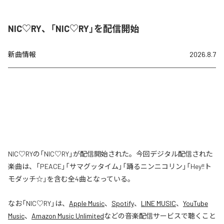
NIC♡RY、「NIC♡RY」を配信開始
新曲情報
2026.8.7
NIC♡RYの「NIC♡RY」が配信開始された。今回デジタル配信された
楽曲は、「PEACE」「サマグッタイム」「踊るニンニコリン」「Hey!!ト
モダッチ☆」を含む全4曲となっている。
なお「
NIC♡RY
」は、
Apple Music
、
Spotify
、
LINE MUSIC
、
YouTube
Music
、
Amazon Music Unlimited
などの音楽配信サービスで聴くこと