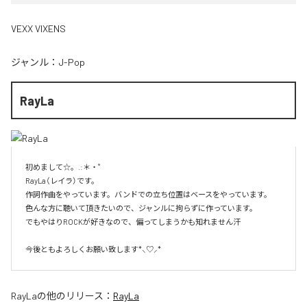
VEXX VIXENS
ジャンル：
J-Pop
RayLa
初めまして☆。.:＊・゜

RayLa（レイラ）です。

作詞作曲をやっています。バンドでの立ち位置はベースをやっています。

色んな方に聴いて頂きたいので、ジャンルに拘らずに作っています。

でもやはりROCKが好きなので、偏ってしまうかも知れません汗

今後ともよろしくお願い致します*⸜♡⸝*
RayLa
の他のリリース：
RayLa