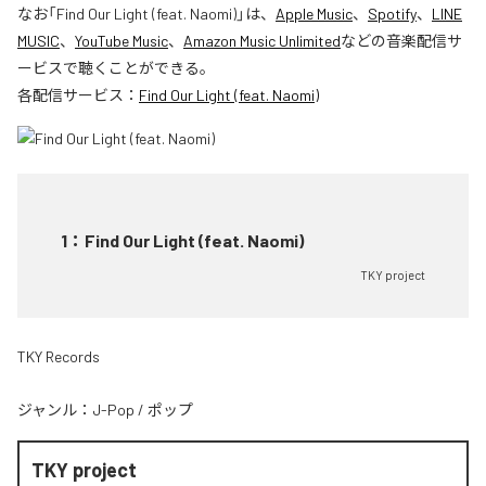
なお「
Find Our Light (feat. Naomi)
」は、
Apple Music
、
Spotify
、
LINE
MUSIC
、
YouTube Music
、
Amazon Music Unlimited
などの音楽配信サ
ービスで聴くことができる。
各配信サービス：
Find Our Light (feat. Naomi)
1
：
Find Our Light (feat. Naomi)
TKY project
TKY Records
ジャンル：
J-Pop
/
ポップ
TKY project