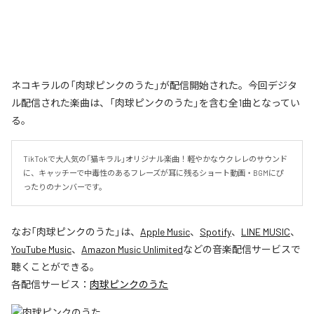
ネコキラルの「肉球ピンクのうた」が配信開始された。今回デジタ
ル配信された楽曲は、「肉球ピンクのうた」を含む全1曲となってい
る。
TikTokで大人気の「猫キラル」オリジナル楽曲！軽やかなウクレレのサウンド
に、キャッチーで中毒性のあるフレーズが耳に残るショート動画・BGMにぴ
ったりのナンバーです。
なお「
肉球ピンクのうた
」は、
Apple Music
、
Spotify
、
LINE MUSIC
、
YouTube Music
、
Amazon Music Unlimited
などの音楽配信サービスで
聴くことができる。
各配信サービス：
肉球ピンクのうた