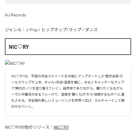
HJ Records
ジャンル：
J-Pop
/
ヒップホップ/ラップ
/
ダンス
NIC♡RY
NIC♡RYは、平成の渋谷ストリートを令和にアップデートした“新渋谷系”ガ
ールズラップデュオ。ギャル×渋谷×音楽を軸に、ゆるくキャッチーなラップ
で“時代のノリを塗り替えていく”。自然体でありながら、踊りたくなるグル
ーヴと中毒性のあるフレーズで、音楽を“聴くもの”から“体感するもの”へと進
化させる。渋谷発の新しいミュージックを世界へ広げ、カルチャーとして根
付かせていく。
NIC♡RY
の他のリリース：
NIC♡RY