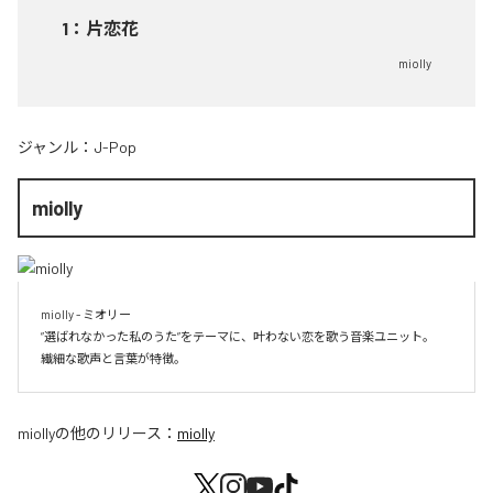
1
：
片恋花
miolly
ジャンル：
J-Pop
miolly
miolly - ミオリー

”選ばれなかった私のうた”をテーマに、叶わない恋を歌う音楽ユニット。

miolly
の他のリリース：
miolly