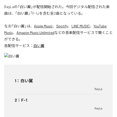
RayLaの「白い翼」が配信開始された。今回デジタル配信された楽
曲は、「白い翼」「F-1」を含む全2曲となっている。
なお「
白い翼
」は、
Apple Music
、
Spotify
、
LINE MUSIC
、
YouTube
Music
、
Amazon Music Unlimited
などの音楽配信サービスで聴くこと
ができる。
各配信サービス：
白い翼
1
：
白い翼
RayLa
2
：
F-1
RayLa