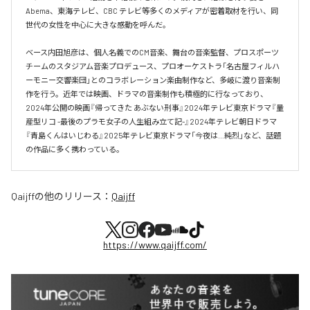
Abema、東海テレビ、CBC テレビ等多くのメディアが密着取材を行い、同
世代の女性を中心に大きな感動を呼んだ。

ベース内田旭彦は、個人名義でのCM音楽、舞台の音楽監督、プロスポーツ
チームのスタジアム音楽プロデュース、プロオーケストラ「名古屋フィルハ
ーモニー交響楽団」とのコラボレーション楽曲制作など、多岐に渡り音楽制
作を行う。近年では映画、ドラマの音楽制作も積極的に行なっており、
2024年公開の映画『帰ってきた あぶない刑事』2024年テレビ東京ドラマ『量
産型リコ -最後のプラモ女子の人生組み立て記-』2024年テレビ朝日ドラマ
『青島くんはいじわる』2025年テレビ東京ドラマ「今夜は…純烈」など、話題
の作品に多く携わっている。
Qaijff
の他のリリース：
Qaijff
https://www.qaijff.com/