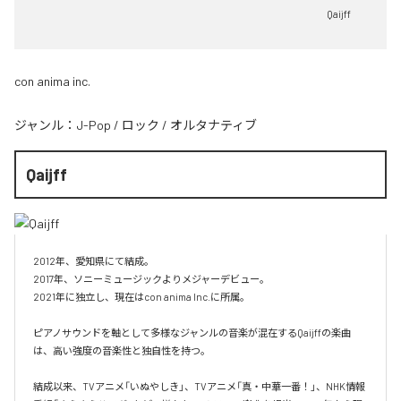
Qaijff
con anima inc.
ジャンル：
J-Pop
/
ロック
/
オルタナティブ
Qaijff
2012年、愛知県にて結成。

2017年、ソニーミュージックよりメジャーデビュー。

2021年に独立し、現在はcon anima Inc.に所属。

ピアノサウンドを軸として多様なジャンルの音楽が混在するQaijffの楽曲
は、高い強度の音楽性と独自性を持つ。

結成以来、TVアニメ「いぬやしき」、TVアニメ「真・中華一番！」、NHK情報