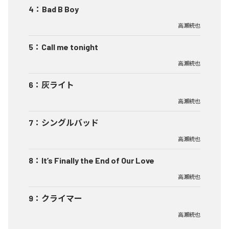
4
：
Bad B Boy
高瀬統也
5
：
Call me tonight
高瀬統也
6
：
灰ライト
高瀬統也
7
：
シングルバッド
高瀬統也
8
：
It’s Finally the End of Our Love
高瀬統也
9
：
クライマー
高瀬統也