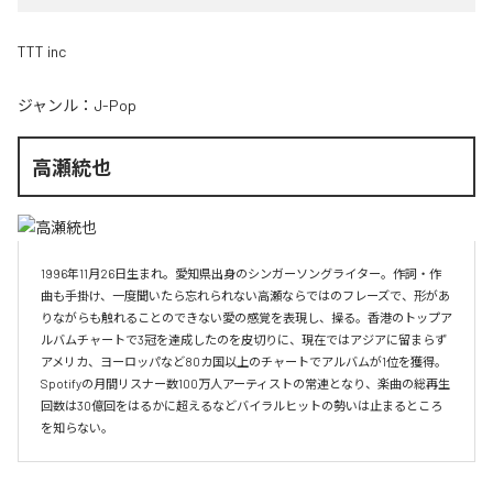
TTT inc
ジャンル：
J-Pop
高瀬統也
1996年11月26日生まれ。愛知県出身のシンガーソングライター。作詞・作
曲も手掛け、一度聞いたら忘れられない高瀬ならではのフレーズで、形があ
りながらも触れることのできない愛の感覚を表現し、操る。香港のトップア
ルバムチャートで3冠を達成したのを皮切りに、現在ではアジアに留まらず
アメリカ、ヨーロッパなど80カ国以上のチャートでアルバムが1位を獲得。
Spotifyの月間リスナー数100万人アーティストの常連となり、楽曲の総再生
回数は30億回をはるかに超えるなどバイラルヒットの勢いは止まるところ
を知らない。