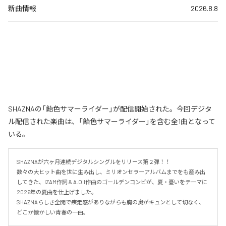
新曲情報
2026.8.8
SHAZNAの「飴色サマーライダー」が配信開始された。今回デジタ
ル配信された楽曲は、「飴色サマーライダー」を含む全1曲となって
いる。
SHAZNAが六ヶ月連続デジタルシングルをリリース第２弾！！

数々の大ヒット曲を世に生み出し、ミリオンセラーアルバムまでをも産み出
してきた、IZAM作詞 & A.O.I作曲のゴールデンコンビが、夏・憂いをテーマに
2026年の夏曲を仕上げました。

SHAZNAらしさ全開で疾走感がありながらも胸の奥がキュンとして切なく、
どこか懐かしい青春の一曲。