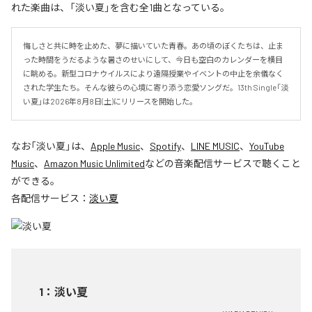
れた楽曲は、「淡い夏」を含む全1曲となっている。
悔しさと共に時を止めた、夢に描いていた青春。あの頃のぼくたちは、止ま
った時間をうだるような暑さのせいにして、今日も空白のカレンダーを横目
に眺める。新型コロナウイルスにより遠隔授業やイベントの中止を余儀なく
された学生たち。そんな彼らの心境に寄り添う恋愛ソングだ。13th Single「淡
い夏」は2026年8月8日(土)にリリースを開始した。
なお「
淡い夏
」は、
Apple Music
、
Spotify
、
LINE MUSIC
、
YouTube
Music
、
Amazon Music Unlimited
などの音楽配信サービスで聴くこと
ができる。
各配信サービス：
淡い夏
1
：
淡い夏