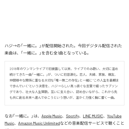
ハジ→の「一緒に。」が配信開始された。今回デジタル配信された
楽曲は、「一緒に。」を含む全1曲となっている。
2018年のワンマンライブで初披露して以来、ライブでのみ歌い、大切に温め
続けてきた一曲「一緒に。」が、ついに初音源化。恋人、夫婦、家族、親友、
仲間――様々な関係に重なる大切な「唯一無二の存在」と一緒に “この人生を最期ま
で歩んでいく”という決意を、ハジ→らしい真っ直ぐな言葉で綴ったラブソン
グであり、壮大な人生賛歌。互いに支え合い、認め合いながら、これから先
も共に創る未来へ進んでゆこうという想いが、温かく力強く胸に響く一曲。
なお「
一緒に。
」は、
Apple Music
、
Spotify
、
LINE MUSIC
、
YouTube
Music
、
Amazon Music Unlimited
などの音楽配信サービスで聴くこと