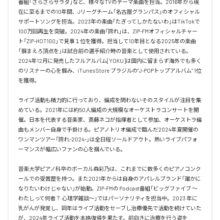
番組「さらさらサラダ」など、様々なTVのテーマ楽曲を担当。2016年から現
在に至るまでの10年間、Jリーグチーム「名古屋グランパス」のオフィシャル
サポートソングを担当。2023年の楽曲「たぎってしかたないわ」はTikTokで
100万回再生を突破。2024年の楽曲「誇れ」は、ZIP-FMオフィシャルチャー
ト「ZIP-HOT100」で見事１位を獲得。担当して10年目となる2025年の楽曲
「掴まえろ頂点を」は試合前の選手紹介時の音楽として使用されている。

2024年12月に発売したフルアルバム[YOKU]は国内に留まらず海外でも多く
のリスナーの心を掴み、iTunes Store ブラジルの”J-POPトップアルバム” 1位
を獲得。

ライブ活動も精力的に行っており、編成を問わないそのスタイルが注目を集
めている。2021年には約50人編成の大規模なオーケストラコンサートを開
催。日本を代表する音楽家、斎藤ネコが指揮者として参加、オーケストラ編
曲もメンバー自身で手掛ける。ピアノトリオ編成で臨んだ2024年夏開催の
ワンマンツアー「誇れ-2024-」は全日程ソールドアウト。熱いライブパフォ
ーマンスが幅広いファンの心を掴んでいる。

音楽大学ピアノ科卒のボーカル森彩乃は、これまでに数多くのピアノコンク
ールでの受賞歴を持つ。また2021年からは自身のアパレルブランド「誰かに
なりたいわけじゃない」が始動。ZIP-FMの Podcast番組「ビッグファイブ 〜
わたしって何者？ 心理学雑談〜」ではパーソナリティを担当中。2023 年に
乳がんが発覚し、同年はライブ活動をセーブし治療優先で活動を続けていた
が、2024年ライブ活動を本格復帰を果たす。前向きに治療を行う姿を