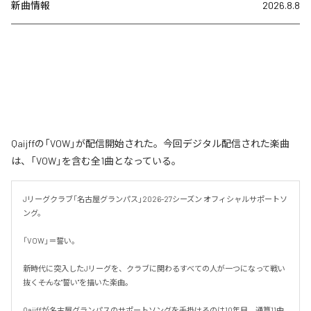
新曲情報
2026.8.8
Qaijffの「VOW」が配信開始された。今回デジタル配信された楽曲
は、「VOW」を含む全1曲となっている。
Jリーグクラブ「名古屋グランパス」2026-27シーズン オフィシャルサポートソ
ング。

「VOW」＝誓い。

新時代に突入したJリーグを、クラブに関わるすべての人が一つになって戦い
抜く――そんな"誓い"を描いた楽曲。

Qaijffが名古屋グランパスのサポートソングを手掛けるのは10年目、通算11曲