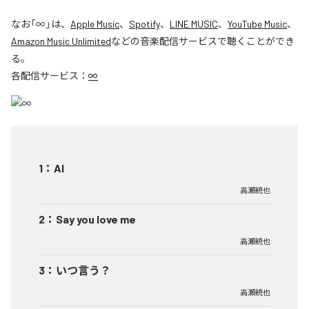
なお「
∞
」は、
Apple Music
、
Spotify
、
LINE MUSIC
、
YouTube Music
、
Amazon Music Unlimited
などの音楽配信サービスで聴くことができ
る。
各配信サービス：
∞
1
：
AI
高瀬統也
2
：
Say you love me
高瀬統也
3
：
いつ言う？
高瀬統也