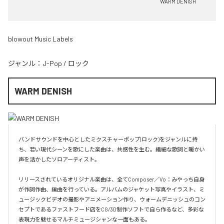
WARM DENISH
blowout Music Labels
ジャンル：
J-Pop
/
ロック
WARM DENISH
バンドサウンドを中心としたミクスチャーポップ(ロック)をジャンルに持
ち、若い現代シーンを歌にした楽曲は、共感性を生む。繊細な歌詞と暖かい
声を活かしたソロアーティスト。

リリースされているオリジナル楽曲は、全てComposer／Vo：みやっち自身
が作詞作曲、編曲を行っている。アルバムのジャケット写真やイラスト、ミ
ュージックビデオの撮影やアニメーション作り、ウォームデニッシュのコン
セプトであるファストフード店をCG/3D制作ソフトで自ら作るなど、多彩な
表現力を魅せるマルチミュージシャンな一面もある。
