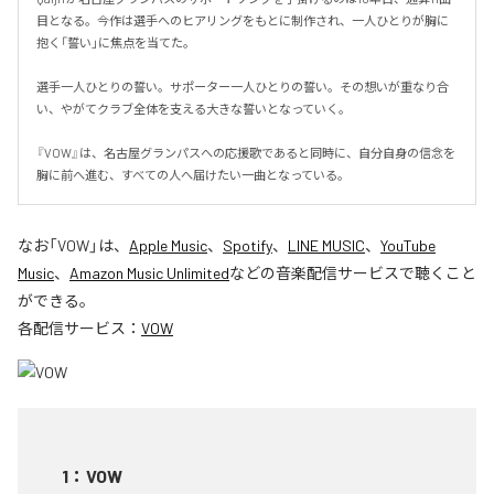
目となる。今作は選手へのヒアリングをもとに制作され、一人ひとりが胸に
抱く「誓い」に焦点を当てた。

選手一人ひとりの誓い。サポーター一人ひとりの誓い。その想いが重なり合
い、やがてクラブ全体を支える大きな誓いとなっていく。

『VOW』は、名古屋グランパスへの応援歌であると同時に、自分自身の信念を
胸に前へ進む、すべての人へ届けたい一曲となっている。
なお「
VOW
」は、
Apple Music
、
Spotify
、
LINE MUSIC
、
YouTube
Music
、
Amazon Music Unlimited
などの音楽配信サービスで聴くこと
ができる。
各配信サービス：
VOW
1
：
VOW