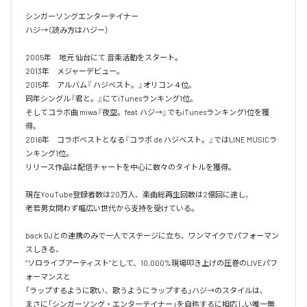
シンガーソングエンターテイナー

ハジ→（読み方はハジー）

2005年　地元 仙台にて 音楽活動をスタート。

2013年　メジャーデビュー。

2015年　アルバム『 ハジベスト。』オリコン４位。

同年シングル『君と。』にてiTunesランキング1位。

そしてコラボ曲 miwa『夜空。feat.ハジ→』でもiTunesランキング1位を獲
得。

2016年　コラボベストとなる『コラボ de ハジベスト。』ではLINE MUSICラ
ンキング1位。

リリース作品は配信チャートを中心に数々のタイトルを獲得。

現在YouTube登録者数は20万人、楽曲総再生回数は2億回に達し、

老若男女問わず幅広い世代から支持を受けている。 

back DJとの連携のみで一人でステージに立ち、ワンマイクでパフォーマン
スしきる、

“ソロライブアーティスト”として、10,000%現場叩き上げの圧巻のLIVEパフ
ォーマンスと

「ラップするように歌い、歌うようにラップする」ハジ→のスタイルは、

まさに「シンガーソング・エンターテイナー」を自称するに相応しい唯一無