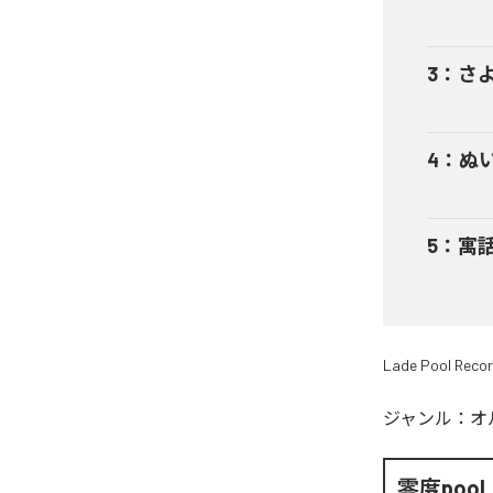
3
：
さ
4
：
ぬ
5
：
寓
Lade Pool Reco
ジャンル：
オ
零度pool