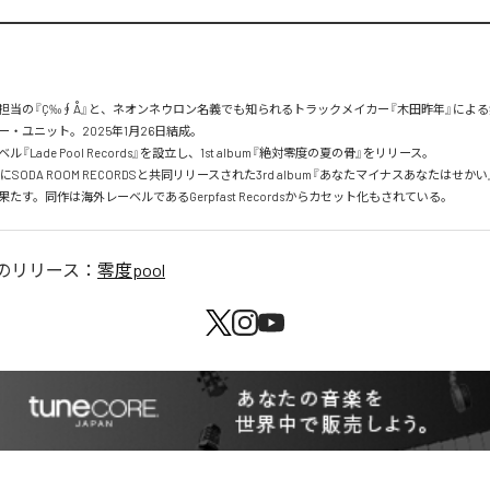
担当の『Ç‰∮Å』と、ネオンネウロン名義でも知られるトラックメイカー『木田昨年』によ
・ユニット。2025年1月26日結成。

『Lade Pool Records』を設立し、1st album『絶対零度の夏の骨』をリリース。

2日にSODA ROOM RECORDSと共同リリースされた3rd album『あなたマイナスあなたはせか
たす。同作は海外レーベルであるGerpfast Recordsからカセット化もされている。
のリリース：
零度pool