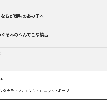
よならが趣味のあの子へ
いぐるみのへんてこな饒舌
話
rds
ルタナティブ
/
エレクトロニック
/
ポップ