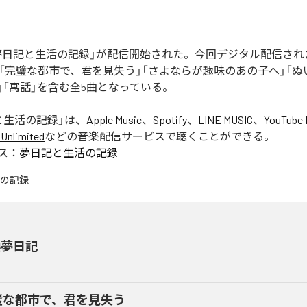
の「夢日記と生活の記録」が配信開始された。今回デジタル配信さ
」「完璧な都市で、君を見失う」「さよならが趣味のあの子へ」「
」「寓話」を含む全5曲となっている。
と生活の記録
」は、
Apple Music
、
Spotify
、
LINE MUSIC
、
YouTube 
Unlimited
などの音楽配信サービスで聴くことができる。
ス：
夢日記と生活の記録
換夢日記
璧な都市で、君を見失う