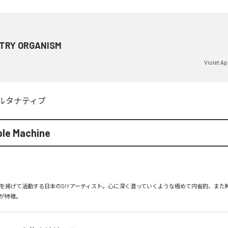
TRY ORGANISM
Violet A
ルタナティブ
ple Machine
」を掲げて活動する日本のDIYアーティスト。心に深く潜っていくような極めて内省的、また
が特徴。