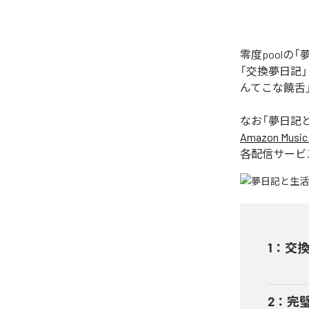
零度pool
「交換夢日記
んてこな饒舌
なお「
夢日記
Amazon Music 
各配信サービ
1
：
交
2
：
完