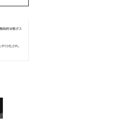
る無政府状態ポス
い』がCD化され、