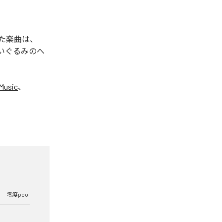
れた楽曲は、
ぬいぐるみのへ
Music
、
零度pool