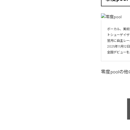
ボーカル、美術
トシューゲイザー
翌月に自主レーベル
2025年11月1
全国デビューを果
零度pool
の他