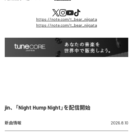
https://note.com/t_bear_niigata
https://note.com/t_bear_niigata
jin、「Night Hump Night」を配信開始
新曲情報
2026.8.10