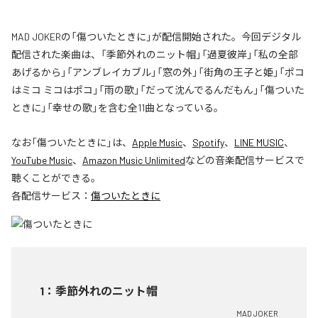
MAD JOKERの「傷ついたときに」が配信開始された。今回デジタル
配信された楽曲は、「季節外れのニット帽」「過夏彼岸」「私の全部
あげるから」「アンブレイカブル」「窓の外」「街角の王子と姫」「ポコ
はミコ ミコはポコ」「雨の歌」「だって沈んでるんだもん」「傷ついた
ときに」「幸せの歌」を含む全11曲となっている。
なお「
傷ついたときに
」は、
Apple Music
、
Spotify
、
LINE MUSIC
、
YouTube Music
、
Amazon Music Unlimited
などの音楽配信サービスで
聴くことができる。
各配信サービス：
傷ついたときに
1
：
季節外れのニット帽
MAD JOKER