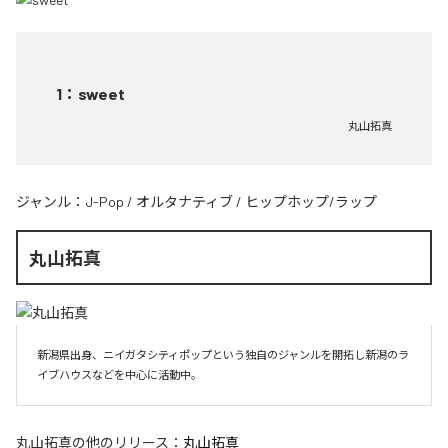
1
：
sweet
丸山拓真
ジャンル：
J-Pop
/
オルタナティブ
/
ヒップホップ/ラップ
丸山拓真
新潟県出身、ニイガタシティポップという独自のジャンルを開拓し新潟のラ
イブハウスなどを中心に活動中。
丸山拓真
の他のリリース：
丸山拓真