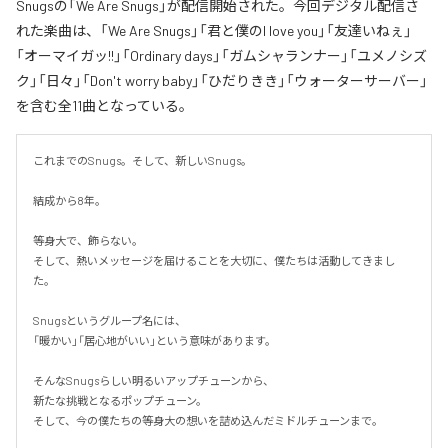
Snugsの「We Are Snugs」が配信開始された。今回デジタル配信さ
れた楽曲は、「We Are Snugs」「君と僕のI love you」「友達いねぇ」
「オーマイガッ!!」「Ordinary days」「ガムシャランナー」「ユメノシズ
ク」「日々」「Don't worry baby」「ひだりきき」「ウォーターサーバー」
を含む全11曲となっている。
これまでのSnugs。そして、新しいSnugs。

結成から8年。

等身大で、飾らない。

そして、熱いメッセージを届けることを大切に、僕たちは活動してきまし
た。

Snugsというグループ名には、

「暖かい」「居心地がいい」という意味があります。

そんなSnugsらしい明るいアップチューンから、

新たな挑戦となるポップチューン。

そして、今の僕たちの等身大の想いを詰め込んだミドルチューンまで。
