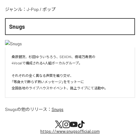
ジャンル：
J-Pop
/
ポップ
Snugs
桑原健次、杉田ゆういちろう、SEIICHI、橋場万寿男の

4Vocalで構成される4人組ボーカルグループ。

それぞれの全く異なる声質を織り交ぜ、

「等身大で飾らず熱いメッセージ」をモットーに

全国各地のライブハウスやイベント、路上ライブにて活動中。
Snugs
の他のリリース：
Snugs
https://www.snugsofficial.com