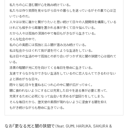
私たちの心に潜む闇が心を蝕み続けている。

私たちは作り笑顔を見せながら日々の暮らしを送っているがその裏で心は泣
いているのだ。

人々はは常に誰かと繋がりたいと思い続けて日々の人間関係を構築している
けれども相手から距離を置かれる事が多くて日々悩んでいる。

だから人々は孤独の深淵の中で毎日もがきながら生きている。

そんな社会の中で、

私の心の奥底には孤独と云ふ闇が潜み沈み続けている。

私は社会からはぐれて我が道を行くような生活をしている。

私は日々の生活の中で孤独との折り合いがつかず光と闇の狭間で心は揺れて
いる。

漆黒の暗闇が光に刃を向けてくる毎日を懸命に生きている。

友達ですらなかなかできない生活をしているのに恋人なんてできるわけない
よと諦めがちな日々。

悶々と悩む日々を重ねるにつれ心の中に闇が広がってゆく。

闇に食われないようにするには充実した日々を送る事が必要と思って、

充実するために必死になって出会いを求めるが空回りをしてしまう。

そんな毎日だから、堕天使の素顔が現れないように浸食する闇を抑え

もがき続けながらも懸命に生きている。
なお「
更なる光と闇の狭間で (feat. GUMI, HARUKA, SAKURA &