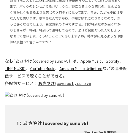
あっけらかんとした感じの単純に朝焼けが綺麗だったというだけの歌であり
ます。バックのシンセがうるさいような、癖になるような感じの、なんとな
く懐かしくもあるような感じのメロディになってます。まぁ、たぶん季節は夏
なんだと思います。夏休みなんですかね。予報は晴れになりそうなので、き
っと暑くなるでしょう。異常気象の昨今ですから。何が特別なのか良くわか
りませんが、特別、特別って連呼してるので、よほど綺麗だったんでしょう
なぁって思います。そういうことってありますよね。時々夢に見るような印象
深い景色って言うんですか？
なお「
あさやけ (covered by suno v5)
」は、
Apple Music
、
Spotify
、
LINE MUSIC
、
YouTube Music
、
Amazon Music Unlimited
などの音楽配
信サービスで聴くことができる。
各配信サービス：
あさやけ (covered by suno v5)
1
：
あさやけ (covered by suno v5)
アーリーバード研究所