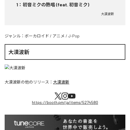
1
：
初音ミクの熱唱 (feat. 初音ミク)
大漠波新
ジャンル：
ボーカロイド
/
アニメ
/
J-Pop
大漠波新
大漠波新
の他のリリース：
大漠波新
https://booth.pm/ja/items/5274580