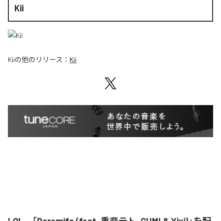
Kii
Kii
の他のリリース：
Kii
LOL、「Doremifa (feat. 重音テト, GUMI & Yixi)」を配