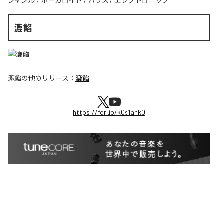
ジャンル：
ボーカロイド
/
ハウス
/
エレクトロニック
漉餡
漉餡
の他のリリース：
漉餡
https://fori.io/k0s1ank0