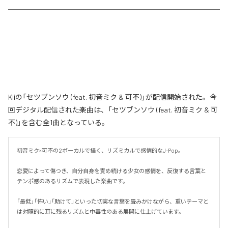
Kiiの「セツブンソウ (feat. 初音ミク & 可不)」が配信開始された。今
回デジタル配信された楽曲は、「セツブンソウ (feat. 初音ミク & 可
不)」を含む全1曲となっている。
初音ミク×可不の2ボーカルで描く、リズミカルで感情的なJ-Pop。

恋愛によって傷つき、自分自身を責め続ける少女の感情を、反復する言葉と
テンポ感のあるリズムで表現した楽曲です。

「最低」「怖い」「助けて」といった切実な言葉を畳みかけながら、重いテーマと
は対照的に耳に残るリズムと中毒性のある展開に仕上げています。
