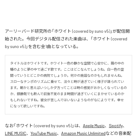
アーリーバード研究所の「ホワイト (covered by suno v5)」が配信開
始された。今回デジタル配信された楽曲は、「ホワイト (covered
by suno v5)」を含む全1曲となっている。
タイトルはホワイトです。ホワイト一色の静かな空間で心安かに、繭の中の
蛹のように夢の中で過ごす歌です。ここはどこなんでしょうね。白一色の空
間っていうとどこかの病院でしょうか。何かの施設なのかもしれませんね。
スローなテンポのリズムに乗せて、淡々と時が過ぎていく様子が語られてい
ます。朝かと思えばいつしか夕方ってことは時の感覚がおかしくなっているの
か、鎮静剤でも飲んで前後不覚のまま時間が過ぎていくにまかせているのか
もしれないですね。彼女が苦しんではいないようなのがなによりです。幸せ
になって欲しいですね。
なお「
ホワイト (covered by suno v5)
」は、
Apple Music
、
Spotify
、
LINE MUSIC
、
YouTube Music
、
Amazon Music Unlimited
などの音楽配