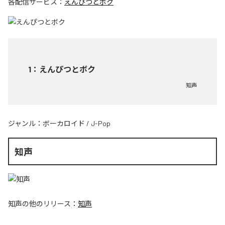
各配信サービス：
えんぴつとボク
1
：
えんぴつとボク
知声
ジャンル：
ボーカロイド
/
J-Pop
知声
知声
の他のリリース：
知声