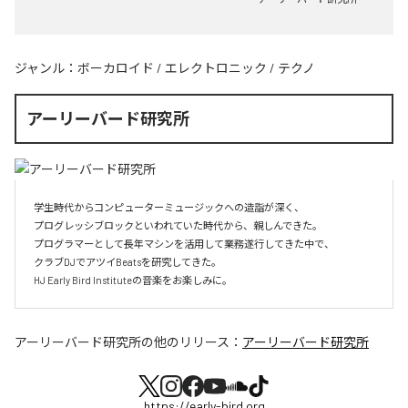
ジャンル：
ボーカロイド
/
エレクトロニック
/
テクノ
アーリーバード研究所
学生時代からコンピューターミュージックへの造詣が深く、

プログレッシブロックといわれていた時代から、親しんできた。

プログラマーとして長年マシンを活用して業務遂行してきた中で、

クラブDJでアツイBeatsを研究してきた。

HJ Early Bird Instituteの音楽をお楽しみに。
アーリーバード研究所
の他のリリース：
アーリーバード研究所
https://early-bird.org