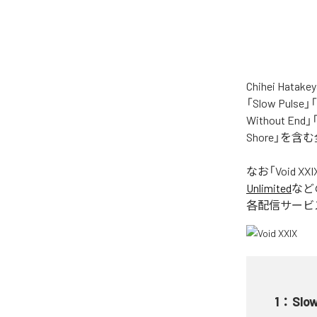
Chihei H
「Slow Pulse」
Without End」「
Shore」を
なお「
Void XXI
Unlimited
など
各配信サービ
1
：
Slow