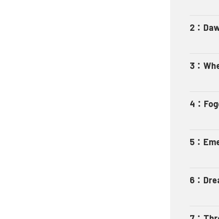
2
：
Daw
3
：
Whe
4
：
Fog
5
：
Eme
6
：
Dre
7
：
Thr