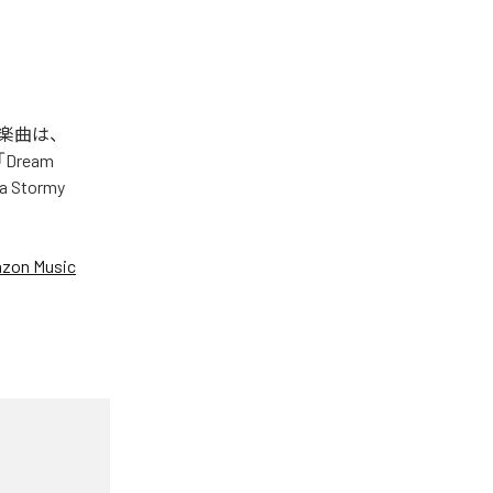
れた楽曲は、
」「Dream
 a Stormy
zon Music