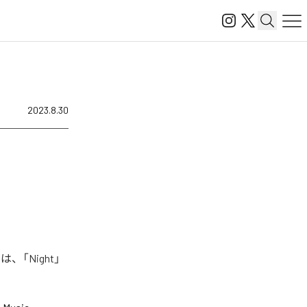
2023.8.30
、「Night」