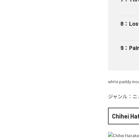
8
：
Los
9
：
Pal
white paddy mo
ジャンル：
ニ
Chihei H