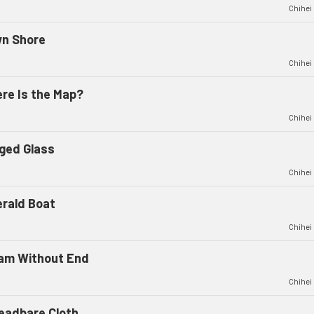
Chihei
n Shore
Chihei
re Is the Map?
Chihei
ged Glass
Chihei
rald Boat
Chihei
am Without End
Chihei
eadbare Cloth