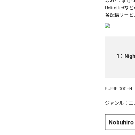
なお「
Night
」
Unlimited
など
各配信サービ
1
：
Nig
PURRE GOOHN
ジャンル：
ニ
Nobuhiro