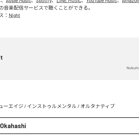
は、
Apple Music
、
Spotify
、
LINE MUSIC
、
YouTube Music
、
Amazon
の音楽配信サービスで聴くことができる。
ス：
Night
ht
Nobuhi
ューエイジ
/
インストゥルメンタル
/
オルタナティブ
 Okahashi