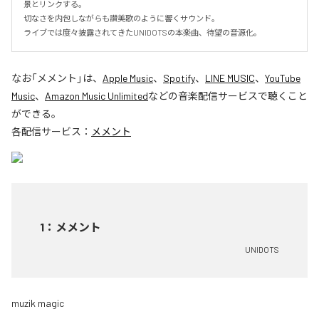
景とリンクする。

切なさを内包しながらも讃美歌のように響くサウンド。

ライブでは度々披露されてきたUNIDOTSの本楽曲、待望の音源化。
なお「
メメント
」は、
Apple Music
、
Spotify
、
LINE MUSIC
、
YouTube
Music
、
Amazon Music Unlimited
などの音楽配信サービスで聴くこと
ができる。
各配信サービス：
メメント
1
：
メメント
UNIDOTS
muzik magic