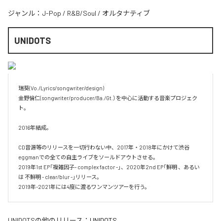
ジャンル：
J-Pop
/
R&B/Soul
/
オルタナティブ
UNIDOTS
瑞葵(Vo./Lyrics/songwriter/design)

金野倫仁(songwriter/producer/Ba./Gt.）を中心に活動する音楽プロジェク
ト。

2016年結成。

CD音源等のリリースを一切行わない中、2017年・2018年にかけて渋谷
eggmanでの全ての自主ライブをソールドアウトさせる。

2019年1st EP「複雑因子- complex factor -」、2020年2nd EP「鮮明 、あるい
は 不鮮明 - clear/blur -」リリース。

2019年-2021年には4度に渡るワンマンツアーを行う。
UNIDOTS
の他のリリース：
UNIDOTS