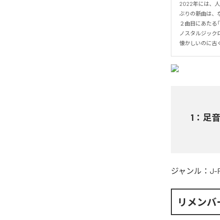
2022年には、
ぶりの新曲は、な
２曲目にあたる「
ノスタルジックロ
懐かしいのに古
1
：
足
ジャンル：
J-
リメンバ