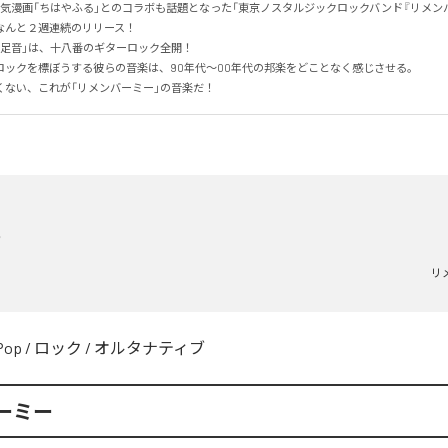
人気漫画「ちはやふる」とのコラボも話題となった「東京ノスタルジックロックバンド『リメンバ
んと２週連続のリリース！

足音」は、十八番のギターロック全開！

ックを標ぼうする彼らの音楽は、90年代～00年代の邦楽をどことなく感じさせる。

くない、これが「リメンバーミー」の音楽だ！
音
リ
Pop
/
ロック
/
オルタナティブ
ーミー