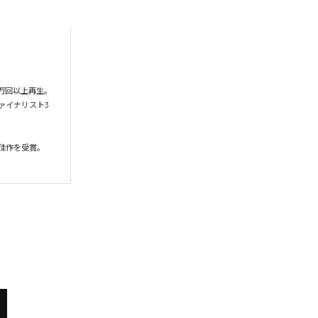
万回以上再生。

ァイナリスト3
作を受賞。
