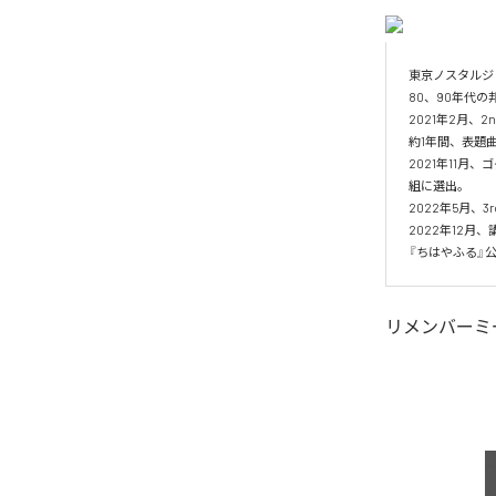
東京ノスタルジッ
80、90年代
2021年2月、2nd
約1年間、表題曲「
2021年11
組に選出。

2022年5月、3rd
2022年12月
『ちはやふる』
リメンバーミ