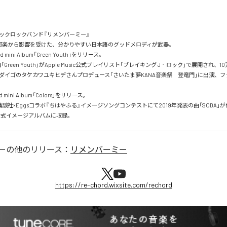
クロックバンド『リメンバーミー』

の邦楽から影響を受けた、分かりやすい日本語のグッドメロディが武器。

 mini Album「Green Youth」をリリース。

Green Youth」がApple Music公式プレイリスト「ブレイキング J‐ロック」で展開され、10
月、ゴダイゴのタケカワユキヒデさんプロデュース「さいたま夢KANA音楽祭　登竜門」に出演、フ
 mini Album「Colors」をリリース。

、講談社×Eggsコラボ『ちはやふる』イメージソングコンテストにて2019年発表の曲「SODA」が佳
公式イメージアルバムに収録。
ー
の他のリリース：
リメンバーミー
https://re-chord.wixsite.com/rechord