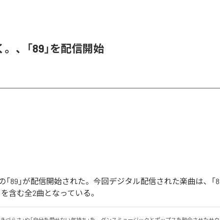
。、「89」を配信開始
「89」が配信開始された。今回デジタル配信された楽曲は、「89」
ntal)」を含む全2曲となっている。
生きづらさ」や「自分を愛せない気持ち」を、ダンスミュージックとポップスを融合させたサ