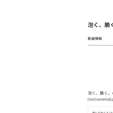
泡く、脆く
新曲情報
泡く、脆く。の
(Instrume
誰もが抱える「