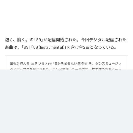
泡く、脆く。の「89」が配信開始された。今回デジタル配信された
楽曲は、「89」「89 (Instrumental)」を含む全2曲となっている。
誰もが抱える「生きづらさ」や「自分を愛せない気持ち」を、ダンスミュージッ
クとポップスを融合させたサウンドで描いた一曲です。 疾走感のあるビート
と繊細な歌詞が交差し、苦しさの中にも小さな希望を見つけ出していく。 「味
方だよ」というメッセージが、心にそっと寄り添う作品です。
なお「
89
」は、
Apple Music
、
Spotify
、
LINE MUSIC
、
YouTube Music
、
Amazon Music Unlimited
などの音楽配信サービスで聴くことができ
る。
各配信サービス：
89