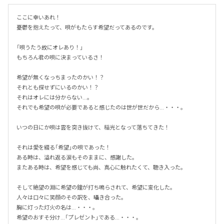
ここに幸いあれ！

憂鬱を抱えたって、唄がもたらす希望だってあるのです。

「唄うたう故にオレあり！」

もちろん君の唄に決まっているさ！

希望が無くなっちまったのかい！？

それとも探せずにいるのかい！？

それはオレには分からない…。

それでも希望の唄が必要であると感じたのは世が世だから…・・・。

いつの日にか唄は雲を突き抜けて、稲光となって落ちてきた！

それは愛を綴る「希望」の唄であった！

ある時は、溢れ返る涙もそのままに、感謝した。

またある時は、希望を感じても尚、真心に触れたくて、聴き入った。

そして絶望の淵に希望の鐘が打ち鳴らされて、希望に変化した。

人々は口々に笑顔のその訳を、囁き合った。

胸に灯った灯火の名は…・・・。

希望のおすそ分け…「プレゼント」である…・・・。