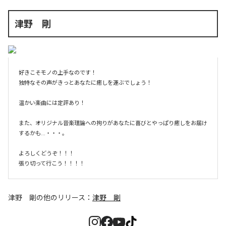
津野 剛
好きこそモノの上手なのです！

独特なその声がきっとあなたに癒しを運ぶでしょう！

温かい楽曲には定評あり！

また、オリジナル音楽理論への拘りがあなたに喜びとやっぱり癒しをお届け
するかも…・・・。

よろしくどうぞ！！！

張り切って行こう！！！！
津野 剛
の他のリリース：
津野 剛