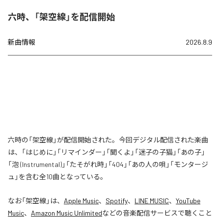
六時、「架空線」を配信開始
新曲情報
2026.8.9
六時の「架空線」が配信開始された。今回デジタル配信された楽曲
は、「はじめに」「リマインダー」「聞くよ」「迷子の子猫」「あの子」
「泡 (Instrumental)」「たそがれ時」「404」「あの人の唄」「モンタージ
ュ」を含む全10曲となっている。
なお「
架空線
」は、
Apple Music
、
Spotify
、
LINE MUSIC
、
YouTube
Music
、
Amazon Music Unlimited
などの音楽配信サービスで聴くこと