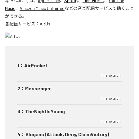
なお「
AltUs
」は、
Apple Music
、
Spotify
、
LINE MUSIC
、
YouTube
Music
、
Amazon Music Unlimited
などの音楽配信サービスで聴くこと
ができる。
各配信サービス：
AltUs
1
：
AirPocket
hirano taichi
2
：
Messenger
hirano taichi
3
：
TheNightIsYoung
hirano taichi
4
：
Slogans (Attack, Deny, ClaimVictory)