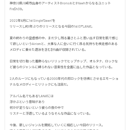
神奈川県川崎市出身のアーティストBrons AIと9Yawhからなるユニット
Fre$h39。

2022年6月に1st Single"Dawn"を

リリースし約1年ぶりのリリースとなる今回の1st EP"LANA"。

夏の終わりの空虚感の中、まだ少し残る暑さとふと思い出す日常を肌で感じ
て欲しいというAirismと、大事な人に会いに行く昂る気持ちを疾走感のある
メロディに乗せた遊泳を含む計5曲が収録されている。

日常を切り取った着飾らないリリックでヒップホップ、オルタナ、ロックな
ど彼らのジャンルに縛られない音楽性を全面に出した作品となっている。

2人のルーツにもなっている2000年代の邦ロックを彷彿とさせるエモーショ
ナルなメロディーとリリックにも注目だ。

アルバム名でもある"LANA"には

浮かぶという意味があり

何かが足りないという彼らの夜の中で

リスナーと浮遊しているようなそんな作品になっている。

今後、新しいジャンルを開拓していくに相応しい今回のリリース。
