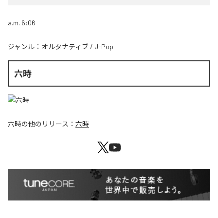
a.m. 6:06
ジャンル：
オルタナティブ
/
J-Pop
六時
六時
の他のリリース：
六時