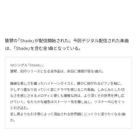
猿臂の「Shade」が配信開始された。今回デジタル配信された楽曲
は、「Shade」を含む全1曲となっている。
1stシングル『Shade』。

猿臂、初のリリースとなる当作品は、余白に情感が宿る1曲だ。

繊細な美しさを纏ったハイトーンボイスと、静かに紡がれるピアノを軸に、
少しずつ重なり合っていく音にドラマを感じるこの楽曲。しみじみとした切
なさを感じさせるメロディと儚くも優雅な詩は、より深くその世界を押し広
げていく。なだらかな緩急はストーリー性を醸し出し、リスナーの心をぐっ
と引き込む。

足し算よりも引き算によって演出される世界観にじっくりと浸りたくなる1曲
だ。