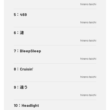
hirano taichi
5
：
469
hirano taichi
6
：
漣
hirano taichi
7
：
BleepSleep
hirano taichi
8
：
Cruisin'
hirano taichi
9
：
違う
hirano taichi
10
：
Headlight