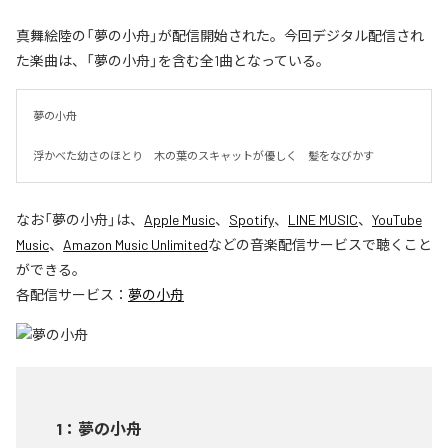
真舞絵陸の「夢の小舟」が配信開始された。今回デジタル配信され
た楽曲は、「夢の小舟」を含む全1曲となっている。
夢の小舟　

浮かべた幼さのほとり　木の葉のスキャットが優しく　髪をなびかす
なお「
夢の小舟
」は、
Apple Music
、
Spotify
、
LINE MUSIC
、
YouTube
Music
、
Amazon Music Unlimited
などの音楽配信サービスで聴くこと
ができる。
各配信サービス：
夢の小舟
1
：
夢の小舟