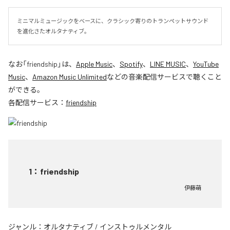
ミニマルミュージックをベースに、クラシック寄りのトランペットサウンド
を進化さたオルタナティブ。
なお「
friendship
」は、
Apple Music
、
Spotify
、
LINE MUSIC
、
YouTube
Music
、
Amazon Music Unlimited
などの音楽配信サービスで聴くこと
ができる。
各配信サービス：
friendship
1
：
friendship
伊藤萌
ジャンル：
オルタナティブ
/
インストゥルメンタル