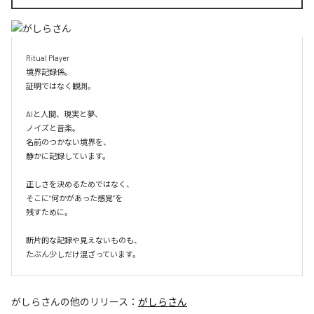
Ritual Player

境界記録係。

証明ではなく観測。

AIと人間、現実と夢、

ノイズと音楽。

名前のつかない境界を、

静かに記録しています。

正しさを決めるためではなく、

そこに“何かがあった感覚”を

残すために。

断片的な記録や見えないものも、

たぶん少しだけ混ざっています。
がしらさん
の他のリリース：
がしらさん