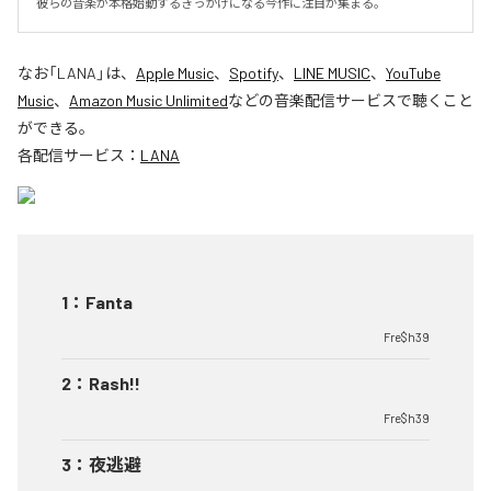
彼らの音楽が本格始動するきっかけになる今作に注目が集まる。
なお「
LANA
」は、
Apple Music
、
Spotify
、
LINE MUSIC
、
YouTube
Music
、
Amazon Music Unlimited
などの音楽配信サービスで聴くこと
ができる。
各配信サービス：
LANA
1
：
Fanta
Fre$h39
2
：
Rash!!
Fre$h39
3
：
夜逃避