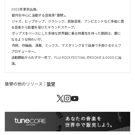
2002年東京出身。

 都内を中心に活動する音楽家「猿臂」。

 ジャズ、ヒップホップ、クラシック、民族音楽、アンビエントなど多岐に渡
る音楽から影響を受けたサウンドスケープ。

 ポップスをベースにした多様な世界観に乗る特異性を持った歌詞は、癖に
なるような味わいが。

 作詞、作編曲、演奏、ミックス、マスタリングまで自身で手掛けるセルフ
プロデューサー。

活動開始からわずか一年で、FUJI ROCK FESTIVAL のROOKIE A GOGO に出
演。
猿臂
の他のリリース：
猿臂