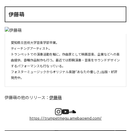
伊藤萌
愛知県立芸術大学音楽学部卒業。

ティーチングアーティスト。

トランペットでの演奏活動を軸に，作曲家として映画音楽、企業などへの楽
曲提供、委嘱作品制作も行う。最近では即興演奏・音楽をサウンドデザイン
するパフォーマンスも行なっている。

フォスターミュージックからオリジナル楽譜「あなたの優しさ」出版・好評
伊藤萌
の他のリリース：
伊藤萌
https://trumpetmegu.amebaownd.com/