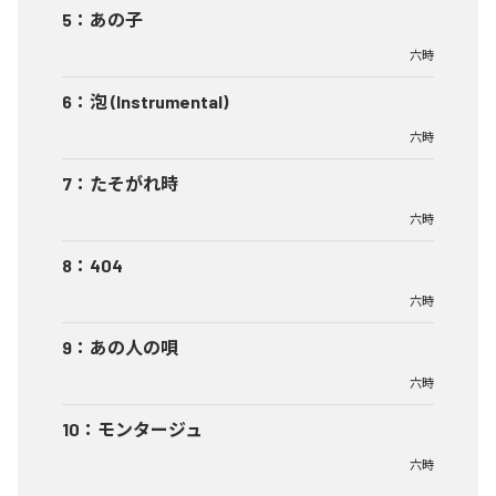
5
：
あの子
六時
6
：
泡 (Instrumental)
六時
7
：
たそがれ時
六時
8
：
404
六時
9
：
あの人の唄
六時
10
：
モンタージュ
六時