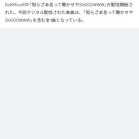
DoNYKooRの「知らざあ言って聴かせやSHOOOWWW」が配信開始さ
れた。今回デジタル配信された楽曲は、「知らざあ言って聴かせや
SHOOOWWW」を含む全1曲となっている。
なお「
知らざあ言って聴かせやSHOOOWWW
」は、
Apple Music
、
Spotify
、
LINE MUSIC
、
YouTube Music
、
Amazon Music Unlimited
など
の音楽配信サービスで聴くことができる。
各配信サービス：
知らざあ言って聴かせやSHOOOWWW
1
：
知らざあ言って聴かせやSHOOOWWW
DoNYKooR
ACIDBOYSCLUB