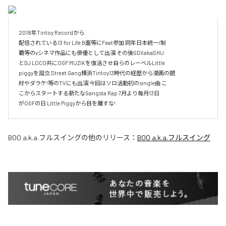
2018年Tintoy Recordから

配信されている13 for Life B面等にFeat参加 同年日本統一/制

覇等のvシネマ作品にも俳優として出演 その後GDXakaSHU

とDJ LOCO共にOGF MUZIKを復活させ自らのレーベルLittle

piggyを設立 Street Gang横浜Tintoy13時代の経歴から漫画の題

材やダラケ!等のTVにも出演 今回はソロ活動初のsingle曲 こ

こからスタートする新たなGangsta Rap 7月より毎月13日

がOGFの日 Little Piggyから目を離すな!
BOO a.k.a.フルスイング
の他のリリース：
BOO a.k.a.フルスイング