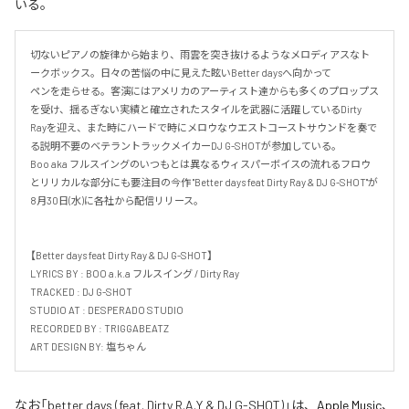
いる。
切ないピアノの旋律から始まり、雨雲を突き抜けるようなメロディアスなト
ークボックス。日々の苦悩の中に見えた眩いBetter daysへ向かって

ペンを走らせる。客演にはアメリカのアーティスト達からも多くのプロップス
を受け、揺るぎない実績と確立されたスタイルを武器に活躍しているDirty 
Rayを迎え、また時にハードで時にメロウなウエストコーストサウンドを奏で
る説明不要のベテラントラックメイカーDJ G-SHOTが参加している。

Boo aka フルスイングのいつもとは異なるウィスパーボイスの流れるフロウ
とリリカルな部分にも要注目の今作 "Better days feat Dirty Ray & DJ G-SHOT"が
8月30日(水)に各社から配信リリース。

【Better days feat Dirty Ray & DJ G-SHOT】

LYRICS BY : BOO a.k.a フルスイング / Dirty Ray

TRACKED : DJ G-SHOT

STUDIO AT : DESPERADO STUDIO

RECORDED BY : TRIGGABEATZ

ART DESIGN BY: 塩ちゃん
なお「
better days (feat. Dirty R.A.Y & DJ G-SHOT)
」は、
Apple Music
、