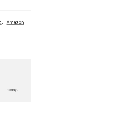
c
、
Amazon
nonayu