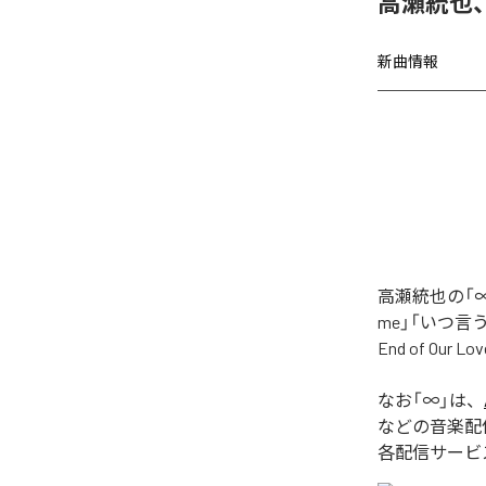
高瀬統也
新曲情報
高瀬統也の「∞
me」「いつ言う？」
End of O
なお「
∞
」は、
などの音楽配
各配信サービ