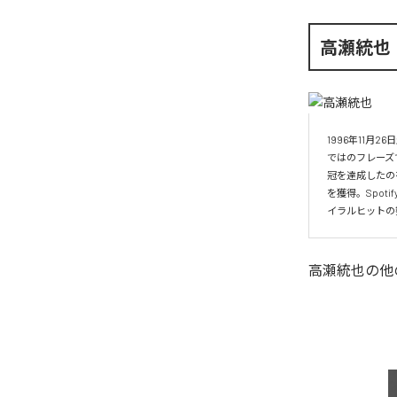
高瀬統也
1996年11
ではのフレーズ
冠を達成したの
を獲得。Spo
イラルヒットの
高瀬統也
の他