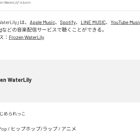
n WaterLily" is born.
aterLily
」は、
Apple Music
、
Spotify
、
LINE MUSIC
、
YouTube Musi
d
などの音楽配信サービスで聴くことができる。
ス：
Frozen WaterLily
en WaterLily
じめられっこ
Pop
/
ヒップホップ/ラップ
/
アニメ