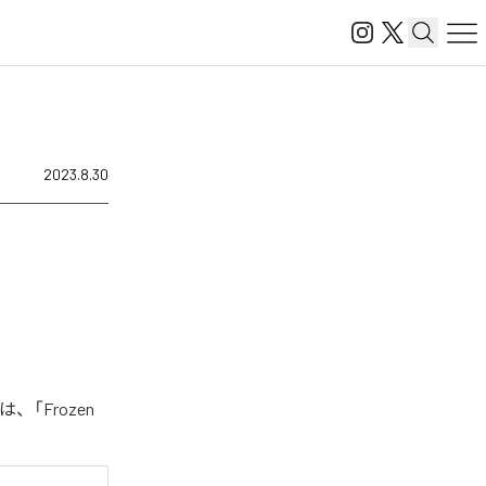
2023.8.30
、「Frozen