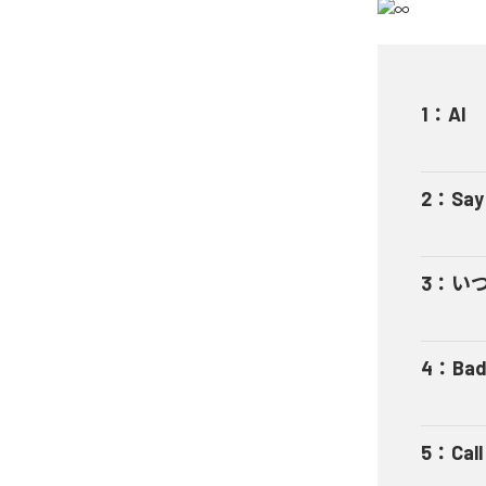
1
：
AI
2
：
Say
3
：
い
4
：
Bad
5
：
Cal