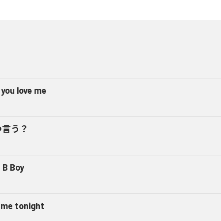
 you love me
つ言う？
 B Boy
l me tonight