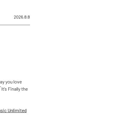
2026.8.8
u love
Finally the
ic Unlimited