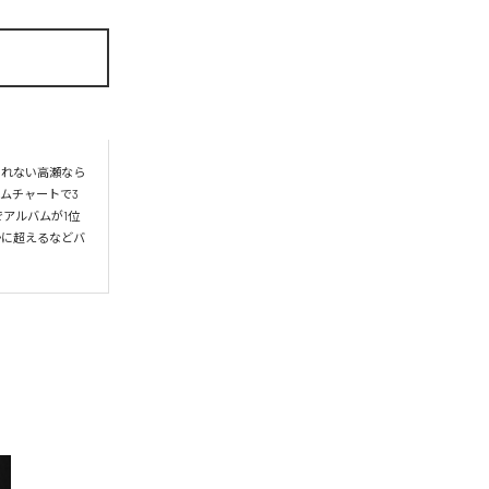
られない高瀬なら
ムチャートで3
アルバムが1位
かに超えるなどバ