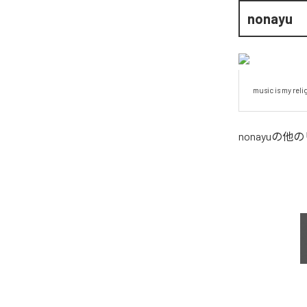
nonayu
music is my reli
nonayu
の他の