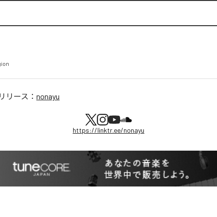
gion
リリース：
nonayu
https://linktr.ee/nonayu