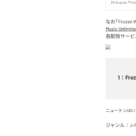
30 August, "Froze
なお「
Frozen W
Music Unlimite
各配信サービ
1
：
Froz
ニュートンはい
ジャンル：
J-