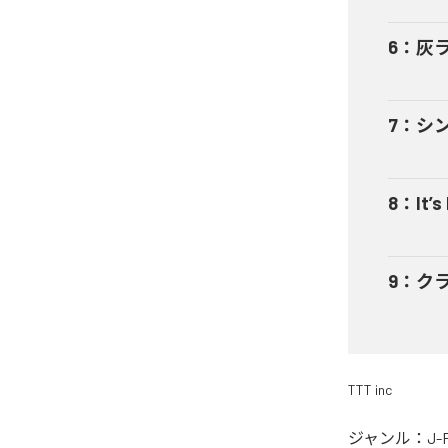
6
：
灰
7
：
シ
8
：
It’s
9
：
ク
TTT inc
ジャンル：
J-