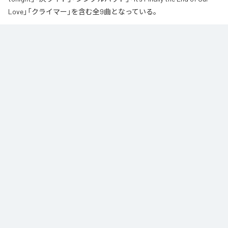
Love」「クライマー」を含む全9曲となっている。
なお「
∞
」は、
Apple Music
、
Spotify
、
LINE MUSIC
、
YouTube Music
、
Amazon Music Unlimited
などの音楽配信サービスで聴くことができ
る。
各配信サービス：
∞
1
：
AI
高瀬統也
2
：
Say you love me
高瀬統也
3
：
いつ言う？