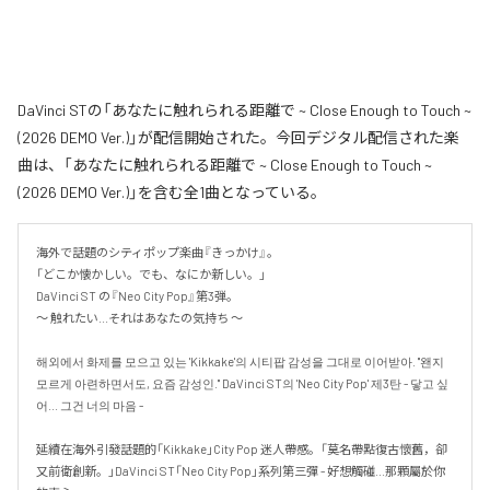
DaVinci STの「あなたに触れられる距離で ~ Close Enough to Touch ~
(2026 DEMO Ver.)」が配信開始された。今回デジタル配信された楽
曲は、「あなたに触れられる距離で ~ Close Enough to Touch ~
(2026 DEMO Ver.)」を含む全1曲となっている。
海外で話題のシティポップ楽曲『きっかけ』。

「どこか懐かしい。でも、なにか新しい。」

DaVinci ST の『Neo City Pop』第3弾。

〜 触れたい...それはあなたの気持ち 〜

해외에서 화제를 모으고 있는 'Kikkake'의 시티팝 감성을 그대로 이어받아. "왠지 
모르게 아련하면서도, 요즘 감성인." DaVinci ST의 'Neo City Pop' 제3탄 - 닿고 싶
어... 그건 너의 마음 -

延續在海外引發話題的「Kikkake」City Pop 迷人帶感。「莫名帶點復古懷舊，卻
又前衛創新。」DaVinci ST「Neo City Pop」系列第三彈 - 好想觸碰...那顆屬於你