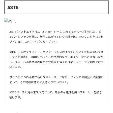
AST8
AST8（アストエイト）は、“A Story To ∞” に由来するグループ名のもと、メ
ンバーとファンが共に、無限に広がっていく物語を紡いでいくことをコンセ
プトに誕生したボーイズグループです。

楽曲、コレオグラフィー、パフォーマンスのすべてにおいて妥協のないクオ
リティを追求し、韓国を中心とした世界的なクリエイターたちと連携しなが
ら、グローバル基準の表現力と完成度を備えた作品・ステージを創り上げて
いきます。

ひとつひとつの活動が新たなストーリーとなり、ファンとの出会いや応援に
よって、その物語はさらに大きく広がっていく。

AST8は、まだ見ぬ未来へ向かって、無限の可能性を持つストーリーを描き
続けます。