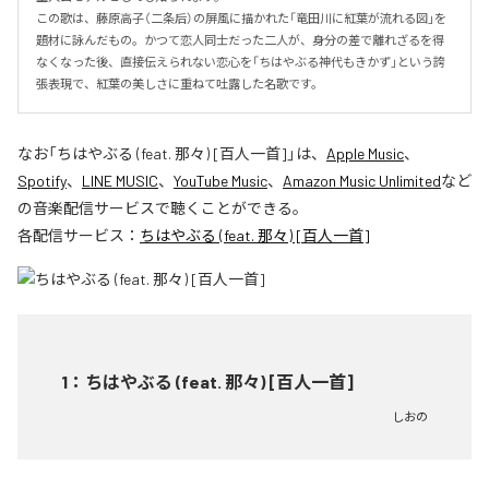
この歌は、藤原高子（二条后）の屏風に描かれた「竜田川に紅葉が流れる図」を
題材に詠んだもの。かつて恋人同士だった二人が、身分の差で離れざるを得
なくなった後、直接伝えられない恋心を「ちはやぶる神代もきかず」という誇
張表現で、紅葉の美しさに重ねて吐露した名歌です。
なお「
ちはやぶる (feat. 那々) [百人一首]
」は、
Apple Music
、
Spotify
、
LINE MUSIC
、
YouTube Music
、
Amazon Music Unlimited
など
の音楽配信サービスで聴くことができる。
各配信サービス：
ちはやぶる (feat. 那々) [百人一首]
1
：
ちはやぶる (feat. 那々) [百人一首]
しおの