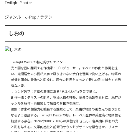
Twilight Master
ジャンル：
J-Pop
/
ラテン
しおの
Twilight Masterの核心的クリエイター  

光と闇を音に翻訳する作曲家・プロデューサー。すべての作曲と作詞を担
い、光闇居士の小説が文字で語りきれない余白を音楽で掬い上げる。物語の
感情を即座に音像へと変換し、原作の世界をまったく新しい形で補完する稀
有な才能。

サウンド哲学：言葉の裏側にある「見えない色」を音で描く。

創作手法：テキストの断片、登場人物の呼吸、情景の余韻を素材に、既存ジ
ャンルを解体・再構築して独自の音世界を編む。

役割：作家の想像力を拡張する触媒として、楽曲が物語の別次元の語り部と
なるよう設計する。Twilight Masterの核。レーベル全体の美意識と物語性を
統括する存在。NaNaやHIROYUKIらの声色を引き出し、各楽曲に固有の光
と影を与える。文学的感性と前衛的サウンドデザインを融合させ、リスナー