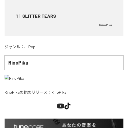
1
：
GLITTER TEARS
RinoPika
ジャンル：
J-Pop
RinoPika
RinoPika
の他のリリース：
RinoPika