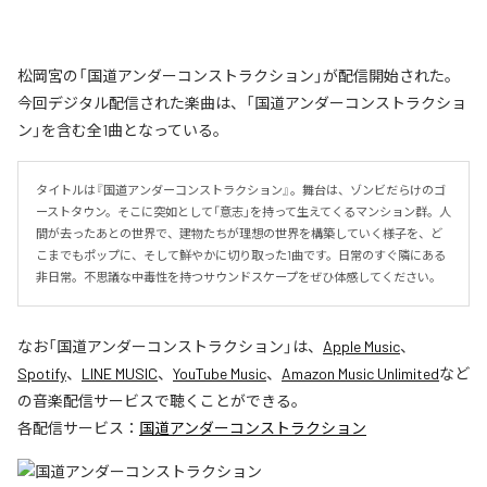
松岡宮の「国道アンダーコンストラクション」が配信開始された。
今回デジタル配信された楽曲は、「国道アンダーコンストラクショ
ン」を含む全1曲となっている。
タイトルは『国道アンダーコンストラクション』。舞台は、ゾンビだらけのゴ
ーストタウン。そこに突如として「意志」を持って生えてくるマンション群。人
間が去ったあとの世界で、建物たちが理想の世界を構築していく様子を、ど
こまでもポップに、そして鮮やかに切り取った1曲です。日常のすぐ隣にある
非日常。不思議な中毒性を持つサウンドスケープをぜひ体感してください。
なお「
国道アンダーコンストラクション
」は、
Apple Music
、
Spotify
、
LINE MUSIC
、
YouTube Music
、
Amazon Music Unlimited
など
の音楽配信サービスで聴くことができる。
各配信サービス：
国道アンダーコンストラクション