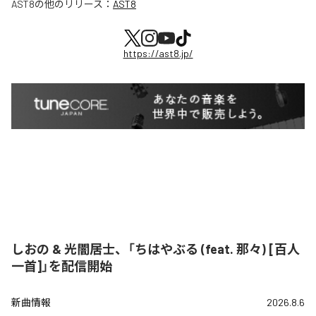
AST8
の他のリリース：
AST8
https://ast8.jp/
しおの & 光闇居士、「ちはやぶる (feat. 那々) [百人
一首]」を配信開始
新曲情報
2026.8.6