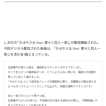
しおのの「ちはやぶる (feat. 那々) [百人一首]」が配信開始された。
今回デジタル配信された楽曲は、「ちはやぶる (feat. 那々) [百人一
首]」を含む全1曲となっている。
在原業平の第十七首を、情熱的なラテンテンポのラブタンゴに。

かつて恋人だった藤原高子への、どうしようもない想いを、竜田川の紅葉の
美しさに託して描きました。

「ちはやぶる」という超有名フレーズを徹底的に飾り、光闇居士が贈る燃える
ようなダンスミュージックとして仕上げた、完璧な情熱ラブタンゴです。

百人一首プロジェクト第十七首。

在原業平（825-880年）は、平安時代を代表する色好みの歌人。『伊勢物語』の
主人公モデルとしても知られます。
