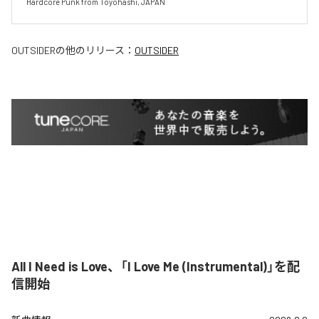
Hardcore Punk from Toyohashi, JAPAN
OUTSIDER
の他のリリース：
OUTSIDER
All I Need is Love、「I Love Me (Instrumental)」を配
信開始