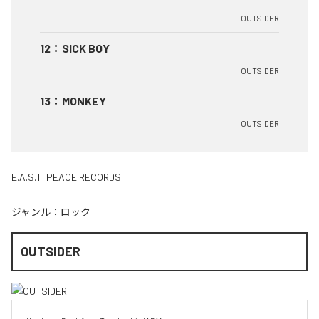
OUTSIDER
12
：
SICK BOY
OUTSIDER
13
：
MONKEY
OUTSIDER
E.A.S.T. PEACE RECORDS
ジャンル：
ロック
OUTSIDER