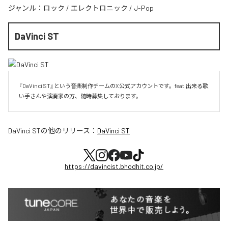
ジャンル：
ロック
/
エレクトロニック
/
J-Pop
DaVinci ST
『DaVinci ST』という音楽制作チームのX公式アカウントです。feat.出来る歌
い手さんや演奏家の方、随時募集しております。
DaVinci ST
の他のリリース：
DaVinci ST
https://davincist.bhodhit.co.jp/