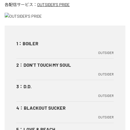
各配信サービス：
OUTSIDER’S PRIDE
1
：
BOILER
OUTSIDER
2
：
DON’T TOUCH MY SOUL
OUTSIDER
3
：
D.D.
OUTSIDER
4
：
BLACKOUT SUCKER
OUTSIDER
5
：
LOVE & PEACH