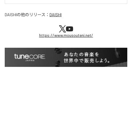
DAISHI
の他のリリース：
DAISHI
https://www.mousouteni.net/