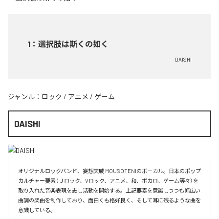
1
：
選択肢は斯くの如く
DAISHI
ジャンル：
ロック
/
アニメ
/
ゲーム
DAISHI
オリジナルロックバンド、妄想天威 MOUSOTENIのボーカル。日本のポップ
カルチャー要素（Ｊロック、Vロック、アニメ、和、ボカロ、ゲーム等々）を
取り入れた音楽表現を志し活動を開始する。上記要素を意識しつつも幅広い
曲調の楽曲を制作しており、面白くも格好良く、そして耳に残るような曲を
意識している。