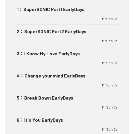
1
：
SuperSONIC Part1 EarlyDays
Mr.SoniCs
2
：
SuperSONIC Part2 EarlyDays
Mr.SoniCs
3
：
I Know My Love EarlyDays
Mr.SoniCs
4
：
Change your mind EarlyDays
Mr.SoniCs
5
：
Break Down EarlyDays
Mr.SoniCs
6
：
It's You EarlyDays
Mr.SoniCs