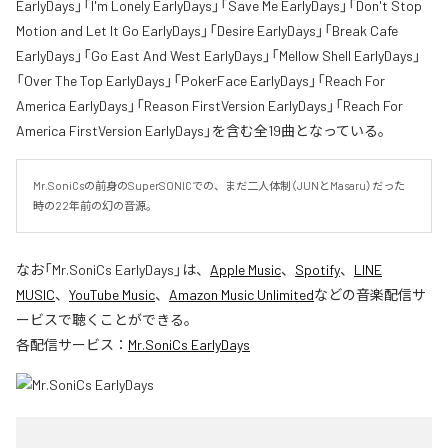
EarlyDays」「I'm Lonely EarlyDays」「Save Me EarlyDays」「Don't Stop
Motion and Let It Go EarlyDays」「Desire EarlyDays」「Break Cafe
EarlyDays」「Go East And West EarlyDays」「Mellow Shell EarlyDays」
「Over The Top EarlyDays」「PokerFace EarlyDays」「Reach For
America EarlyDays」「Reason FirstVersion EarlyDays」「Reach For
America FirstVersion EarlyDays」を含む全19曲となっている。
Mr.SoniCsの前身のSuperSONICでの、まだ二人体制（JUNとMasaru）だった
時の22年前の幻の音源。
なお「
Mr.SoniCs EarlyDays
」は、
Apple Music
、
Spotify
、
LINE
MUSIC
、
YouTube Music
、
Amazon Music Unlimited
などの音楽配信サ
ービスで聴くことができる。
各配信サービス：
Mr.SoniCs EarlyDays