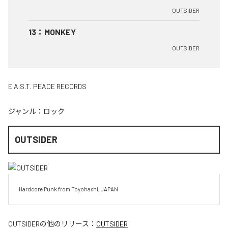
OUTSIDER
13
：
MONKEY
OUTSIDER
E.A.S.T. PEACE RECORDS
ジャンル：
ロック
OUTSIDER
Hardcore Punk from Toyohashi, JAPAN
OUTSIDER
の他のリリース：
OUTSIDER