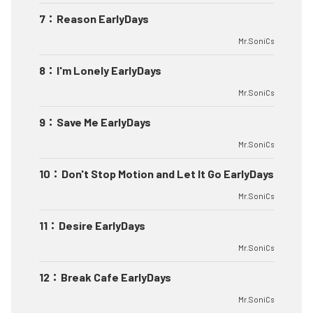
7
：
Reason EarlyDays
Mr.SoniCs
8
：
I'm Lonely EarlyDays
Mr.SoniCs
9
：
Save Me EarlyDays
Mr.SoniCs
10
：
Don't Stop Motion and Let It Go EarlyDays
Mr.SoniCs
11
：
Desire EarlyDays
Mr.SoniCs
12
：
Break Cafe EarlyDays
Mr.SoniCs