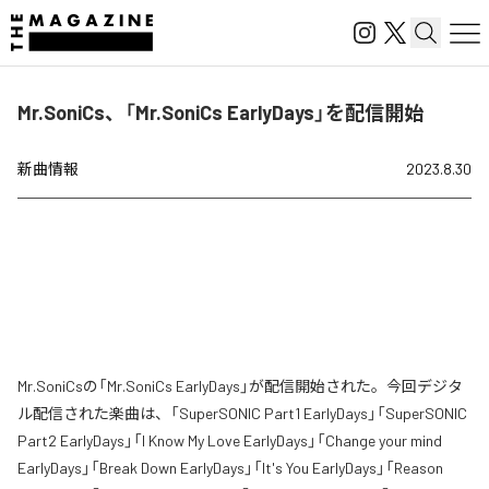
Mr.SoniCs、「Mr.SoniCs EarlyDays」を配信開始
新曲情報
2023.8.30
Mr.SoniCsの「Mr.SoniCs EarlyDays」が配信開始された。今回デジタ
ル配信された楽曲は、「SuperSONIC Part1 EarlyDays」「SuperSONIC
Part2 EarlyDays」「I Know My Love EarlyDays」「Change your mind
EarlyDays」「Break Down EarlyDays」「It's You EarlyDays」「Reason