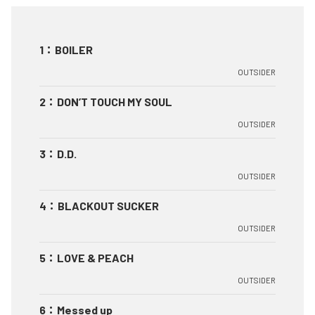
1
：
BOILER
OUTSIDER
2
：
DON’T TOUCH MY SOUL
OUTSIDER
3
：
D.D.
OUTSIDER
4
：
BLACKOUT SUCKER
OUTSIDER
5
：
LOVE & PEACH
OUTSIDER
6
：
Messed up