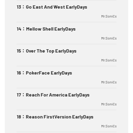
13
：
Go East And West EarlyDays
Mr.SoniCs
14
：
Mellow Shell EarlyDays
Mr.SoniCs
15
：
Over The Top EarlyDays
Mr.SoniCs
16
：
PokerFace EarlyDays
Mr.SoniCs
17
：
Reach For America EarlyDays
Mr.SoniCs
18
：
Reason FirstVersion EarlyDays
Mr.SoniCs