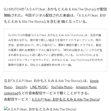
DJ KRUTCHの「A.S.A.P (feat. おかもとえみ & Aile The Shota)」が配信
開始された。今回デジタル配信された楽曲は、「A.S.A.P (feat. おか
もとえみ & Aile The Shota)」を含む全1曲となっている。
DJ KRUTCHの新曲「A.S.A.P feat. おかもとえみ, Aile The Shota」は、失恋の痛
みを抱えながら、夜の街で新しい始まりを探すナイトウォークソング。 雨の
渋谷、途切れるWi-Fi、外した店のピン、煙草と爆音が響くクラブなど、都会
の風景と揺れる感情をリアルに描きながら、「終われば始まる」「ここからが生
まれ変わるstory」と前へ進んでいく姿を表現している。 DJ KRUTCHによる
UKGでグルーヴィーなサウンドと、おかもとえみ、Aile The Shotaそれぞれの
歌声が交差する、切なさと高揚感を併せ持った一曲。
なお「
A.S.A.P (feat. おかもとえみ & Aile The Shota)
」は、
Apple
Music
、
Spotify
、
LINE MUSIC
、
YouTube Music
、
Amazon Music
Unlimited
などの音楽配信サービスで聴くことができる。
各配信サービス：
A.S.A.P (feat. おかもとえみ & Aile The Shota)