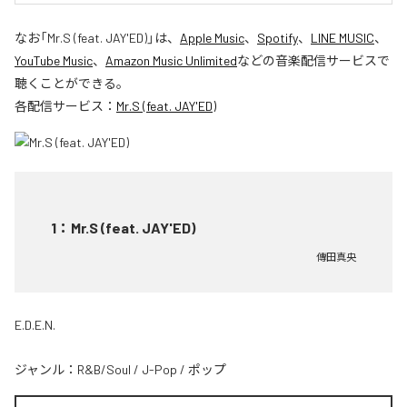
なお「
Mr.S (feat. JAY'ED)
」は、
Apple Music
、
Spotify
、
LINE MUSIC
、
YouTube Music
、
Amazon Music Unlimited
などの音楽配信サービスで
聴くことができる。
各配信サービス：
Mr.S (feat. JAY'ED)
1
：
Mr.S (feat. JAY'ED)
傳田真央
E.D.E.N.
ジャンル：
R&B/Soul
/
J-Pop
/
ポップ