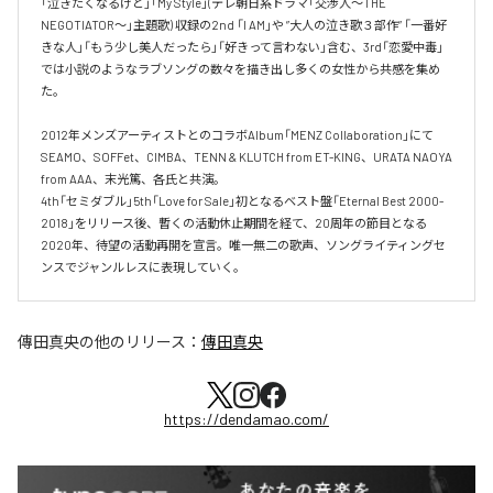
「泣きたくなるけど」「My Style」(テレ朝日系ドラマ「交渉人～THE 
NEGOTIATOR～」主題歌) 収録の2nd 「I AM」や ”大人の泣き歌３部作” 「一番好
きな人」「もう少し美人だったら」「好きって言わない」含む、3rd「恋愛中毒」
では小説のようなラブソングの数々を描き出し多くの女性から共感を集め
た。

2012年メンズアーティストとのコラボAlbum「MENZ Collaboration」にて
SEAMO、SOFFet、CIMBA、TENN & KLUTCH from ET-KING、URATA NAOYA 
from AAA、末光篤、各氏と共演。

4th「セミダブル」5th「Love for Sale」初となるベスト盤「Eternal Best 2000-
2018」をリリース後、暫くの活動休止期間を経て、20周年の節目となる
2020年、待望の活動再開を宣言。唯一無二の歌声、ソングライティングセ
ンスでジャンルレスに表現していく。
傳田真央
の他のリリース：
傳田真央
https://dendamao.com/