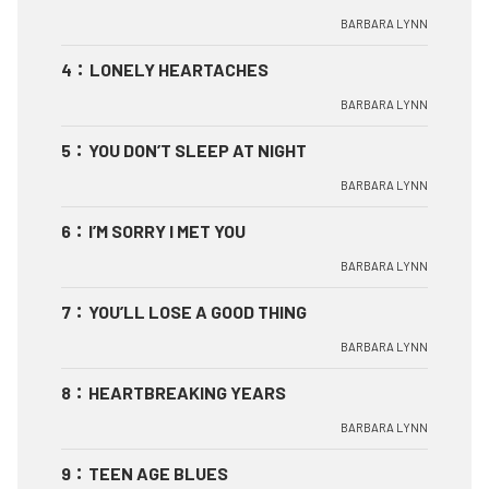
BARBARA LYNN
4
：
LONELY HEARTACHES
BARBARA LYNN
5
：
YOU DON’T SLEEP AT NIGHT
BARBARA LYNN
6
：
I’M SORRY I MET YOU
BARBARA LYNN
7
：
YOU’LL LOSE A GOOD THING
BARBARA LYNN
8
：
HEARTBREAKING YEARS
BARBARA LYNN
9
：
TEEN AGE BLUES