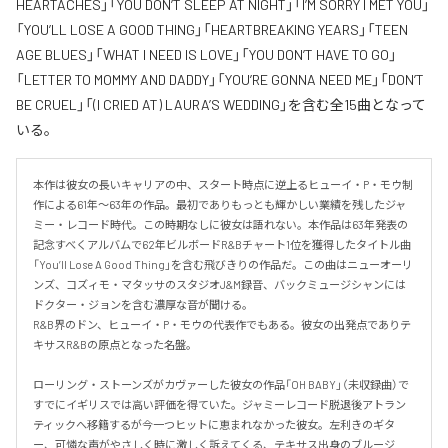
HEARTACHES」「YOU DON’T SLEEP AT NIGHT」「I’M SORRY I MET YOU」
「YOU’LL LOSE A GOOD THING」「HEARTBREAKING YEARS」「TEEN
AGE BLUES」「WHAT I NEED IS LOVE」「YOU DON’T HAVE TO GO」
「LETTER TO MOMMY AND DADDY」「YOU’RE GONNA NEED ME」「DON’T
BE CRUEL」「(I CRIED AT) LAURA’S WEDDING」を含む全15曲となって
いる。
本作は彼女の長いキャリアの中、スタート時点に逆上るヒューイ・P・モウ制
作による61年～63年の作品。最初でありもっとも輝かしい業績を残したジャ
ミー・レコード時代。この時期なしに彼女は語れない。本作品は63年発表の
記念すべくアルバムで62年ビルボードR&Bチャート1位を獲得したタイトル曲
「You’ll Lose A Good Thing」を含む飛びきりの作品だ。この曲はニューオーリ
ンズ、コズィモ・マタッサのスタジオJ&M録音、バックミュージシャンには
ドクター・ジョンを含む濃厚な音が聞ける。

R&B界のドン、ヒューイ・P・モウの代表作でもある。彼女の出発点でありテ
キサスR&Bの原点となった名盤。

ローリング・ストーンズがカヴァーした彼女の作品「OH BABY」（未収録曲）で
すでにイギリスでは高い評価を得ていた。ジャミーレコード脱退後アトラン
ティックへ移籍するが今一つヒットに恵まれなかった彼女。左利きのギタ
ー、可憐な声がやさしく時に激しく訴えてくる、テキサス出身のブルージ