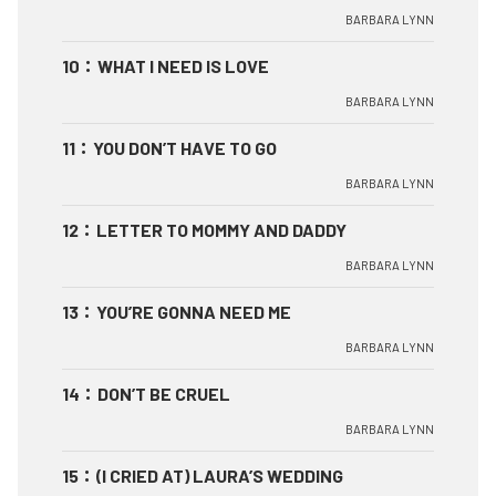
BARBARA LYNN
10
：
WHAT I NEED IS LOVE
BARBARA LYNN
11
：
YOU DON’T HAVE TO GO
BARBARA LYNN
12
：
LETTER TO MOMMY AND DADDY
BARBARA LYNN
13
：
YOU’RE GONNA NEED ME
BARBARA LYNN
14
：
DON’T BE CRUEL
BARBARA LYNN
15
：
(I CRIED AT) LAURA’S WEDDING