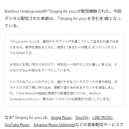
Bamboo Undergroundの「Singing for you」が配信開始された。今回
デジタル配信された楽曲は、「Singing for you」を含む全1曲となっ
ている。
『Singing for You』は、最初からラブソングを書こうとして生まれた曲ではあ
りません。制作を進めるうちに、自然と「あなたへの歌」になっていったミニ
マルなR&Bです。

大切な人を思い浮かべるだけで、何気ない一日が少しだけ優しく見える。そ
んな小さな心の変化をテーマにしています。

シンプルなアレンジだからこそ、煌びやかなコーラスワークや音の余白、ダ
イナミクスを丁寧に作り込み、新鮮で温かみのあるサウンドを目指しまし
た。Tierra Whackの自由な発想から影響を受けつつも、Bamboo 
Undergroundらしい、飾らないソウルフルな表現を大切にしています。
なお「
Singing for you
」は、
Apple Music
、
Spotify
、
LINE MUSIC
、
YouTube Music
、
Amazon Music Unlimited
などの音楽配信サービスで