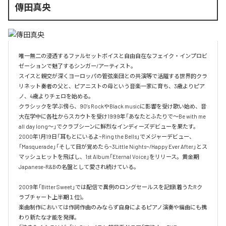
傳田真央
唯一無二の浸透するファルセットボイスと自由自在なフェイク・インプロビ
ゼーションで魅了するシンガー/アーティスト。

スイスと親交が深くヨーロッパの管弦楽団との共演等で活躍する世界的クラ
リネット奏者の父と、ピアニストの母という音楽一家に育ち、3歳よりピア
ノ、4歳よりチェロを始める。

クラシックを学ぶ傍ら、90's RockやBlack musicに影響を受け歌い始め、音
大在学中に各社からスカウトを受け1999年「あなたとふたりで～Be with me 
all day long～」でクラブシーンに鮮烈なインディーズデビューを果たす。

2000年1月19日「耳もとにいるよ~Ring the Bells」でメジャーデビュー、
「Masquerade」「そして目が覚めたら~3Little Nights~/Happy Ever After」とス
マッシュヒットを飛ばし、1st Album「Eternal Voice」をリリース。黄金期
Japanese-R&Bの名盤として愛され続けている。

2009年「Bitter Sweet」では配信で異例のロングセールスを記録(着うたRク
ラブチャート上半期１位)。

楽曲制作においては作詞作曲のみならず自身によるピアノ演奏や編曲にも携
わり新たな才能を発揮。
