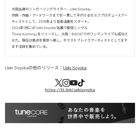
大阪出身のシンガーソングライター、Ueki Soyoka。

作詞・作曲・アートワークまでを一貫して手がけるセルフプロデュースアー
ティストとして、2018年より音楽活動をスタート。

2024年1月には“Ueki Soyoka”名義で配信シングル

「Slow morning」をリリースし、大阪・BIGCATでのワンマンライブも成功さ
せた。現在は拠点を東京へ移し、ネクストブレイクアーティストとしてます
ます注目を集めている。
Ueki Soyoka
の他のリリース：
Ueki Soyoka
https://lit.link/uekisoyoka