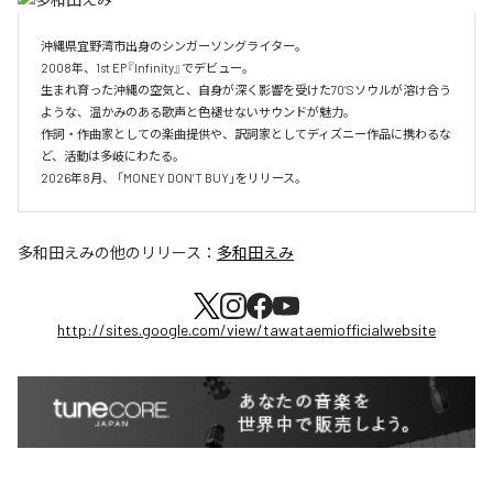
沖縄県宜野湾市出身のシンガーソングライター。

2008年、1st EP『Infinity』でデビュー。

生まれ育った沖縄の空気と、自身が深く影響を受けた70’Sソウルが溶け合う
ような、温かみのある歌声と色褪せないサウンドが魅力。

作詞・作曲家としての楽曲提供や、訳詞家としてディズニー作品に携わるな
ど、活動は多岐にわたる。

2026年8月、 「MONEY DON’T BUY」をリリース。
多和田えみ
の他のリリース：
多和田えみ
http://sites.google.com/view/tawataemiofficialwebsite