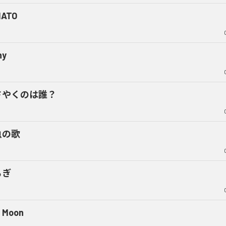
MATO
ny
さやくのは誰？
魚の歌
らぎ
 Moon