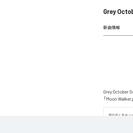
Grey Oct
新曲情報
Grey Oct
「Moon Wa
月の近くをゆっ
そばをゆっくり
は、柔らかなエ
重なり、深みの