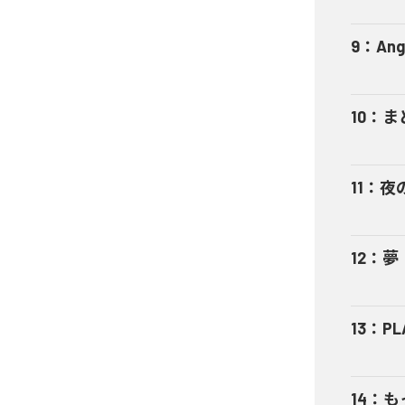
9
：
Ang
10
：
ま
11
：
夜
12
：
夢
13
：
PL
14
：
も