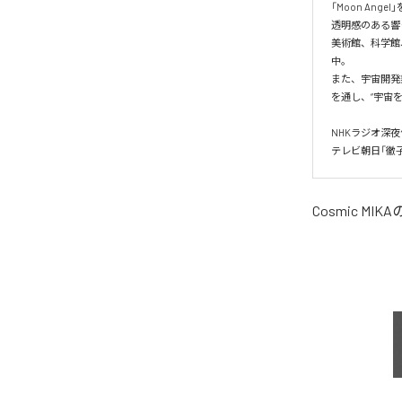
「Moon Ange
透明感のある響
美術館、科学館
中。

また、宇宙開発
を通し、“宇宙
NHKラジオ深夜
テレビ朝日「徹
Cosmic MIKA