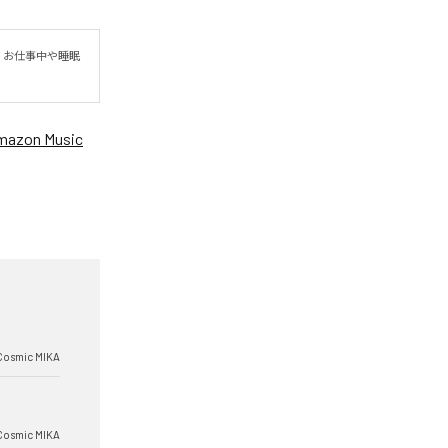
。お仕事中や睡眠
mazon Music
Cosmic MIKA
Cosmic MIKA