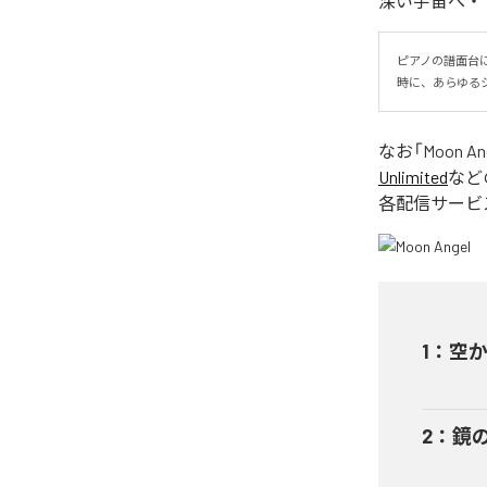
深い宇宙へ・
ピアノの譜面台
時に、あらゆる
なお「
Moon An
Unlimited
など
各配信サービ
1
：
空
2
：
鏡