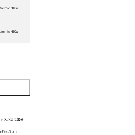
Cosmic MIKA
Cosmic MIKA
レッスン法に出会
t Star」　