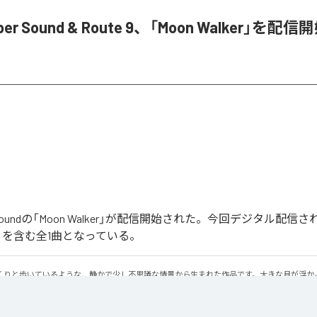
ober Sound & Route 9、「Moon Walker」を配信
ober Soundの「Moon Walker」が配信開始された。今回デジタル配
lker」を含む全1曲となっている。
くりと歩いているような、静かで少し不思議な情景から生まれた作品です。大きな月が浮か
と進んでいく。足取りは軽く、まるで僅かに浮かびながら歩いているような感覚。サウンド
レクトリックピアノの旋律です。落ち着いたビートの上で穏やかに流れるメロディに、ギタ
あるムーディな空気を作り出しています。旋律とリズムが自然に繰り返されながら、ゆっく