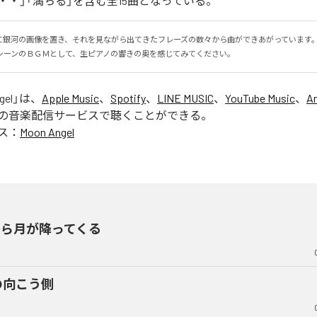
・・」「満ちる」を含む全15曲となっている。
に銀河の画像を置き、それを見ながら出てきたフレーズの数々から曲ができあがっています
シーンのＢＧＭとして、生ピアノの響きの奥を感じてみてください。
gel
」は、
Apple Music
、
Spotify
、
LINE MUSIC
、
YouTube Music
、
A
の音楽配信サービスで聴くことができる。
ス：
Moon Angel
から月が降ってくる
の向こう側