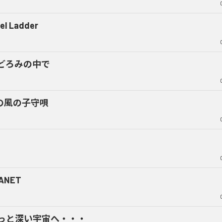
el Ladder
どろみの中で
の風の子守唄
ANET
っと深い宇宙へ・・・