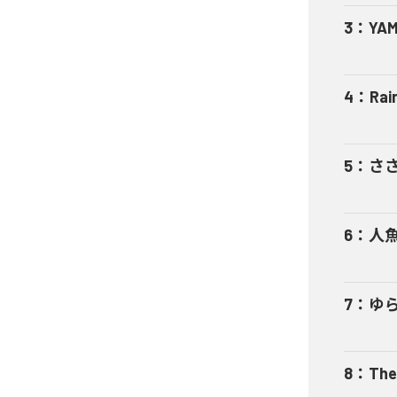
3
：
YA
4
：
Rai
5
：
さ
6
：
人
7
：
ゆ
8
：
The