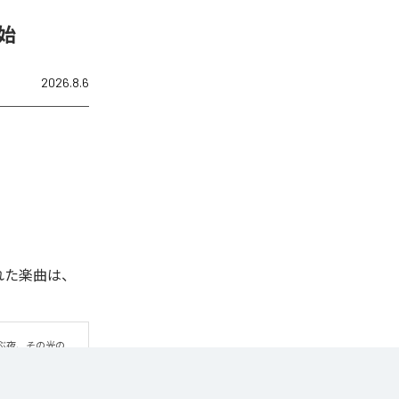
開始
2026.8.6
信された楽曲は、
ぶ夜、その光の
の中心となるの
ーの音色が静かに
りと時間が流れて