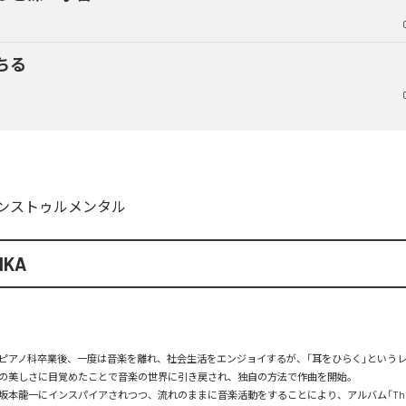
ちる
ンストゥルメンタル
IKA
ピアノ科卒業後、一度は音楽を離れ、社会生活をエンジョイするが、「耳をひらく」という
の美しさに目覚めたことで音楽の世界に引き戻され、独自の方法で作曲を開始。

本龍一にインスパイアされつつ、流れのままに音楽活動をすることにより、アルバム「The Firs