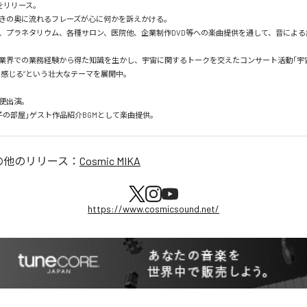
l」をリリース。

きの奥に流れるフレーズが心に何かを訴えかける。

、プラネタリウム、各種サロン、医院他、企業制作DVD等への楽曲提供を通して、音による
業界での業務経験から得た知識を生かし、宇宙に関するトークを交えたコンサート活動「宇
を感じる”という壮大なテーマを展開中。

便出演。

子の部屋」ゲスト作品紹介BGMとして楽曲提供。
の他のリリース：
Cosmic MIKA
https://www.cosmicsound.net/