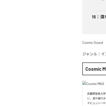
15
：
満
Cosmic Sound
ジャンル：
イ
Cosmic M
武蔵野音楽大学
い、音の奥行き
ドビュッシーや坂