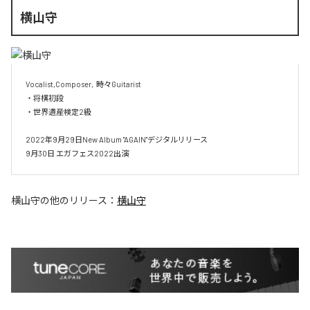
横山守
Vocalist,Composer,  時々Guitarist 

・将棋初段 

・世界遺産検定2級 

2022年9月29日New Album "AGAIN"デジタルリリース

9月30日 エガフェス2022出演
横山守
の他のリリース：
横山守