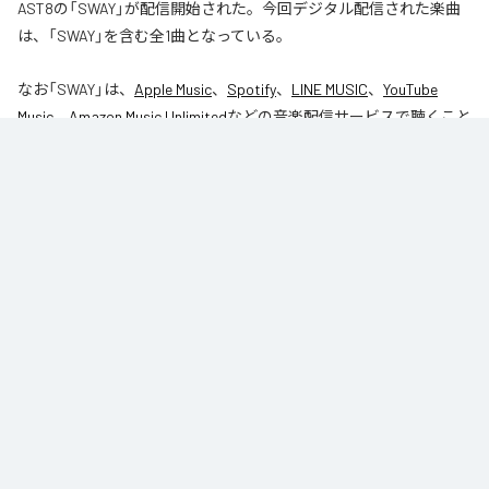
AST8の「SWAY」が配信開始された。今回デジタル配信された楽曲
は、「SWAY」を含む全1曲となっている。
なお「
SWAY
」は、
Apple Music
、
Spotify
、
LINE MUSIC
、
YouTube
Music
、
Amazon Music Unlimited
などの音楽配信サービスで聴くこと
ができる。
各配信サービス：
SWAY
1
：
SWAY
AST8
ジャンル：
J-Pop
/
ダンス
/
オルタナティブ