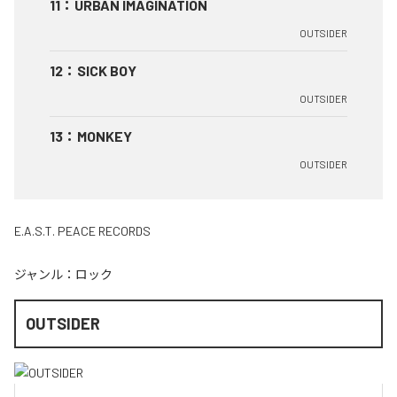
11
：
URBAN IMAGINATION
OUTSIDER
12
：
SICK BOY
OUTSIDER
13
：
MONKEY
OUTSIDER
E.A.S.T. PEACE RECORDS
ジャンル：
ロック
OUTSIDER