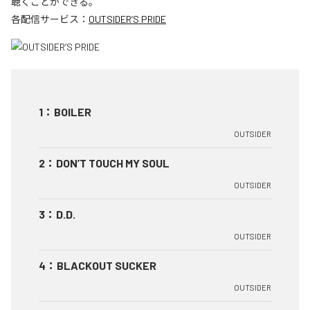
聴くことができる。
各配信サービス：
OUTSIDER’S PRIDE
1
：
BOILER
OUTSIDER
2
：
DON’T TOUCH MY SOUL
OUTSIDER
3
：
D.D.
OUTSIDER
4
：
BLACKOUT SUCKER
OUTSIDER