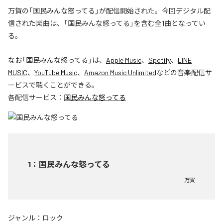
万賀の「国民みんな怒ってる」が配信開始された。今回デジタル配
信された楽曲は、「国民みんな怒ってる」を含む全1曲となってい
る。
なお「
国民みんな怒ってる
」は、
Apple Music
、
Spotify
、
LINE
MUSIC
、
YouTube Music
、
Amazon Music Unlimited
などの音楽配信サ
ービスで聴くことができる。
各配信サービス：
国民みんな怒ってる
1
：
国民みんな怒ってる
万賀
ジャンル：
ロック