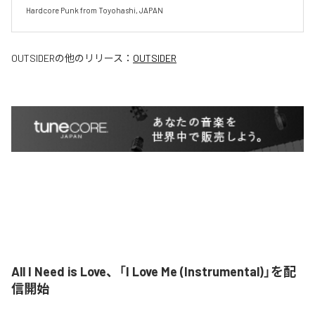
Hardcore Punk from Toyohashi, JAPAN
OUTSIDER
の他のリリース：
OUTSIDER
All I Need is Love、「I Love Me (Instrumental)」を配
信開始