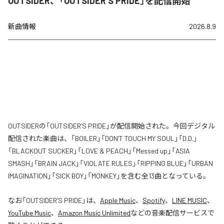
OUTSIDER、「OUTSIDER’S PRIDE」を配信開始
新曲情報
2026.8.9
OUTSIDERの「OUTSIDER’S PRIDE」が配信開始された。今回デジタル
配信された楽曲は、「BOILER」「DON’T TOUCH MY SOUL」「D.D.」
「BLACKOUT SUCKER」「LOVE & PEACH」「Messed up」「ASIA
SMASH」「BRAIN JACK」「VIOLATE RULES」「RIPPING BLUE」「URBAN
IMAGINATION」「SICK BOY」「MONKEY」を含む全13曲となっている。
なお「
OUTSIDER’S PRIDE
」は、
Apple Music
、
Spotify
、
LINE MUSIC
、
YouTube Music
、
Amazon Music Unlimited
などの音楽配信サービスで