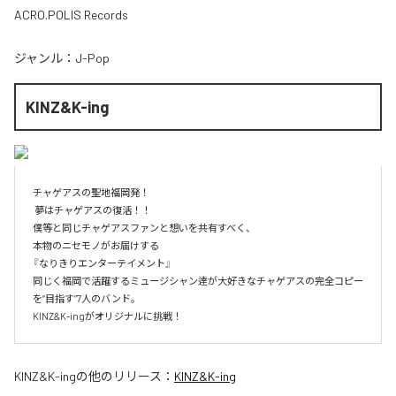
ACRO.POLIS Records
ジャンル：
J-Pop
KINZ&K-ing
チャゲアスの聖地福岡発！

 夢はチャゲアスの復活！！

​僕等と同じチャゲアスファンと想いを共有すべく、

本物のニセモノがお届けする

『なりきりエンターテイメント』

同じく福岡で活躍するミュージシャン逹が大好きなチャゲアスの完全コピー
を“目指す”7人のバンド。

KINZ&K-ingがオリジナルに挑戦！
KINZ&K-ing
の他のリリース：
KINZ&K-ing