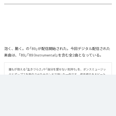
泡く、脆く。の「89」が配信開始された。今回デジタル配信された
楽曲は、「89」「89 (Instrumental)」を含む全2曲となっている。
誰もが抱える「生きづらさ」や「自分を愛せない気持ち」を、ダンスミュージッ
クとポップスを融合させたサウンドで描いた一曲です。 疾走感のあるビート
と繊細な歌詞が交差し、苦しさの中にも小さな希望を見つけ出していく。 「味
方だよ」というメッセージが、心にそっと寄り添う作品です。
なお「
89
」は、
Apple Music
、
Spotify
、
LINE MUSIC
、
YouTube Music
、
Amazon Music Unlimited
などの音楽配信サービスで聴くことができ
る。