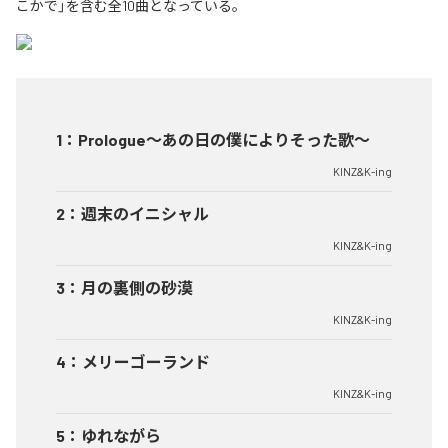
こかで」を含む全10曲となっている。
1
：
Prologue〜あの日の僕によりそった歌〜
KINZ&K-ing
2
：
週末のイニシャル
KINZ&K-ing
3
：
月の裏側の砂漠
KINZ&K-ing
4
：
メリーゴーランド
KINZ&K-ing
5
：
ゆれながら