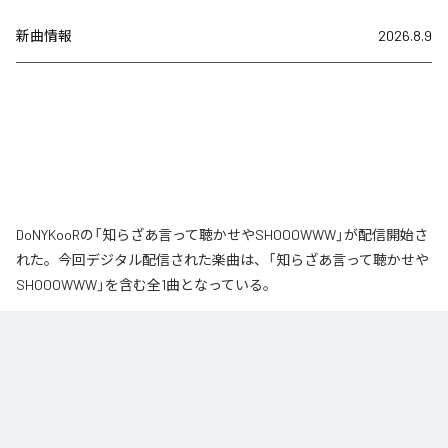
新曲情報
2026.8.9
DoNYKooRの「知らざあ言って聴かせやSHOOOWWW」が配信開始さ
れた。今回デジタル配信された楽曲は、「知らざあ言って聴かせや
SHOOOWWW」を含む全1曲となっている。
なお「
知らざあ言って聴かせやSHOOOWWW
」は、
Apple Music
、
Spotify
、
LINE MUSIC
、
YouTube Music
、
Amazon Music Unlimited
など
の音楽配信サービスで聴くことができる。
各配信サービス：
知らざあ言って聴かせやSHOOOWWW