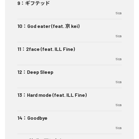
9
：
ギフテッド
tica
10
：
God eater (feat. 京 kei)
tica
11
：
2face (feat. ILL Fine)
tica
12
：
Deep Sleep
tica
13
：
Hard mode (feat. ILL Fine)
tica
14
：
Goodbye
tica