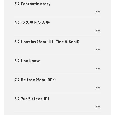
3
：
Fantastic story
tica
4
：
ウスラトンカチ
tica
5
：
Lost luv (feat. ILL Fine & Snail)
tica
6
：
Look now
tica
7
：
Be free (feat. RE:)
tica
8
：
7up!!! (feat. IF)
tica