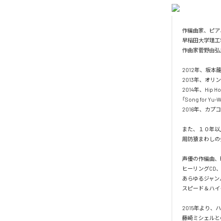
作編曲家、ピア
早稲田大学理工
作曲家菅野由弘
2012年、坂
2013年、オリンパ
2014年、Hip
「Song for Y
2016年、カプコン「
また、１０年以
周防猿まわしの
声優の作編曲、
ヒーリングCD
あらゆるジャン
スピード＆ハイ
2015年より、
藤崎ミシェルとのユ