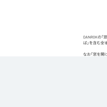
DANROK
ば」を含む全
なお「
窓を開
Unlimited
など
各配信サービ
1
：
窓