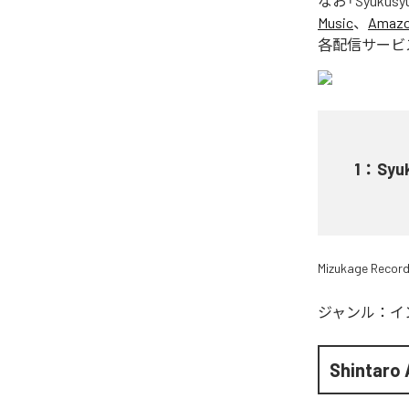
なお「
Syukusyu
Music
、
Amazon
各配信サービ
1
：
Syu
Mizukage Recor
ジャンル：
イ
Shintaro 