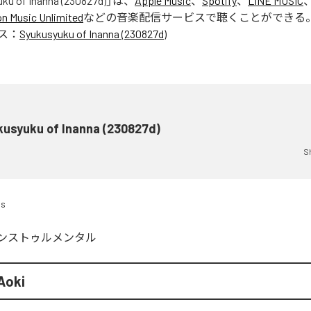
ku of Inanna (230827d)
」は、
Apple Music
、
Spotify
、
LINE MUSIC
 Music Unlimited
などの音楽配信サービスで聴くことができる
ス：
Syukusyuku of Inanna (230827d)
kusyuku of Inanna (230827d)
S
ds
ンストゥルメンタル
Aoki