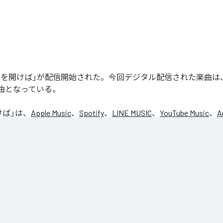
の「窓を開けば」が配信開始された。今回デジタル配信された楽曲は
1曲となっている。
けば
」は、
Apple Music
、
Spotify
、
LINE MUSIC
、
YouTube Music
、
A
の音楽配信サービスで聴くことができる。
ス：
窓を開けば
を開けば