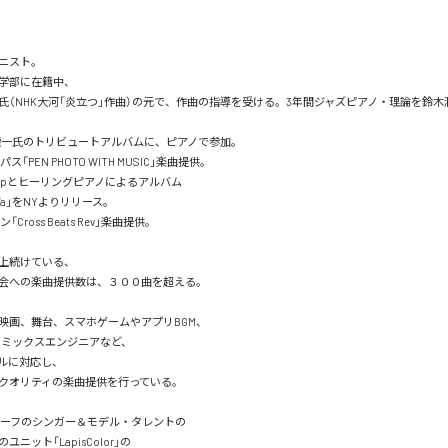
ニスト。

学部に在籍中、

氏（NHK大河「炎立つ」作曲）の元で、作曲の指導を受ける。3年間ジャズピアノ・理論を鈴木
本龍一氏のトリビュートアルバムに、ピアノで参加。

ス「PEN PHOTO WITH MUSIC」楽曲提供。

 Hopとヒーリングピアノによるアルバム

u-Wa」をNYよりリリース。

Cross Beats Rev」楽曲提供。

上続けている、

会への楽曲提供数は、３００曲を超える。

映画、舞台、スマホゲームやアプリBGM、

、ミックスエンジニアなど、

ルに対応し、

クオリティの楽曲提供を行っている。

ハーフのシンガー＆モデル・タレントの

ニット「LapisColor」の
