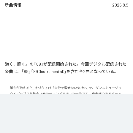
新曲情報
2026.8.9
泡く、脆く。の「89」が配信開始された。今回デジタル配信された
楽曲は、「89」「89 (Instrumental)」を含む全2曲となっている。
誰もが抱える「生きづらさ」や「自分を愛せない気持ち」を、ダンスミュージッ
クとポップスを融合させたサウンドで描いた一曲です。 疾走感のあるビート
と繊細な歌詞が交差し、苦しさの中にも小さな希望を見つけ出していく。 「味
方だよ」というメッセージが、心にそっと寄り添う作品です。
なお「
89
」は、
Apple Music
、
Spotify
、
LINE MUSIC
、
YouTube Music
、
Amazon Music Unlimited
などの音楽配信サービスで聴くことができ