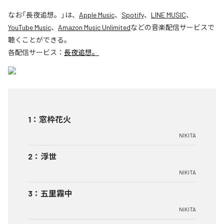
なお「
長夜追想。
」は、
Apple Music
、
Spotify
、
LINE MUSIC
、
YouTube Music
、
Amazon Music Unlimited
などの音楽配信サービスで
聴くことができる。
各配信サービス：
長夜追想。
1
：
窓枠花火
NIKITA
2
：
浮世
NIKITA
3
：
五里霧中
NIKITA