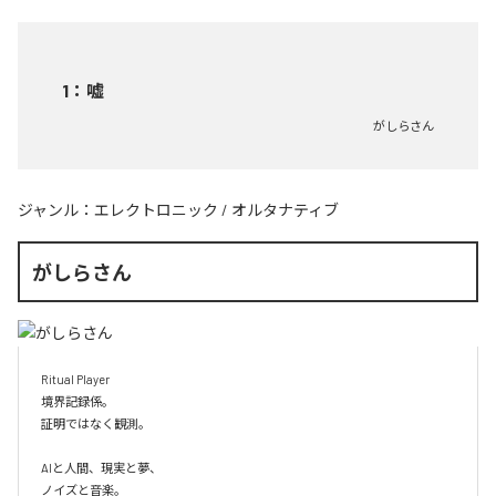
1
：
嘘
がしらさん
ジャンル：
エレクトロニック
/
オルタナティブ
がしらさん
Ritual Player

境界記録係。

証明ではなく観測。

AIと人間、現実と夢、

ノイズと音楽。
