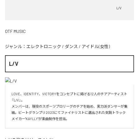
L/V
OTF MUSIC
ジャンル：
エレクトロニック
/
ダンス
/
アイドル(女性)
L/V
LOVE、IDENTITY、VICTORYをコンセプトに掲げる12人のチアアーティスト
『L/V』。

メンバーは、現役のスポーツプロリーグのチアを始め、実力派ダンサーが集
結。ビートグランプリ2023にてファイナリストに選出された気鋭トラック
メイカー"KAYLLY"が楽曲制作を担当。