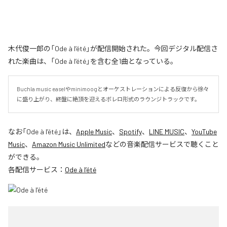
木代俊一郎の「Ode à l’été」が配信開始された。今回デジタル配信さ
れた楽曲は、「Ode à l’été」を含む全1曲となっている。
Buchla music easelやminimoogとオーケストレーションによる反復から徐々
に盛り上がり、終盤に絶頂を迎えるボレロ形式のラウンジトラックです。
なお「
Ode à l’été
」は、
Apple Music
、
Spotify
、
LINE MUSIC
、
YouTube
Music
、
Amazon Music Unlimited
などの音楽配信サービスで聴くこと
ができる。
各配信サービス：
Ode à l’été