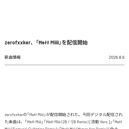
zerofxxker、「Ħełł Miiii」を配信開始
新曲情報
2026.8.9
zerofxxkerの「Ħełł Miiii」が配信開始された。今回デジタル配信され
た楽曲は、「Ħełł Miiii」「Ħełł Miiii (2B / !2B Remix) [流動 Vers.]」「Ħełł
Miiii ($amurai Guilløtine Remix)」「Ħełł Miiii (Ħyper Xen Remix) [全十