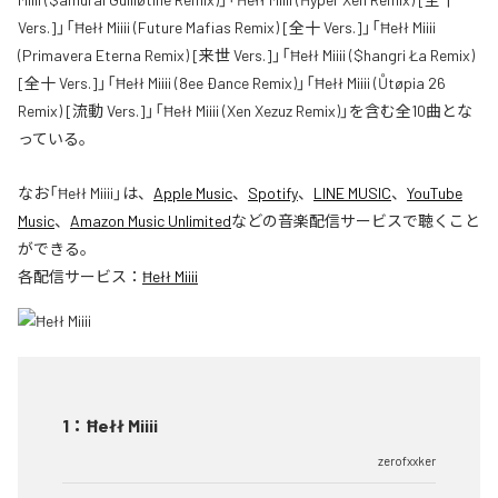
Vers.]」「Ħełł Miiii (Future Mafias Remix) [全十 Vers.]」「Ħełł Miiii
(Primavera Eterna Remix) [来世 Vers.]」「Ħełł Miiii ($hangri Ła Remix)
[全十 Vers.]」「Ħełł Miiii (8ee Ðance Remix)」「Ħełł Miiii (Ůtøpia 26
Remix) [流動 Vers.]」「Ħełł Miiii (Xen Xezuz Remix)」を含む全10曲とな
っている。
なお「
Ħełł Miiii
」は、
Apple Music
、
Spotify
、
LINE MUSIC
、
YouTube
Music
、
Amazon Music Unlimited
などの音楽配信サービスで聴くこと
ができる。
各配信サービス：
Ħełł Miiii
1
：
Ħełł Miiii
zerofxxker