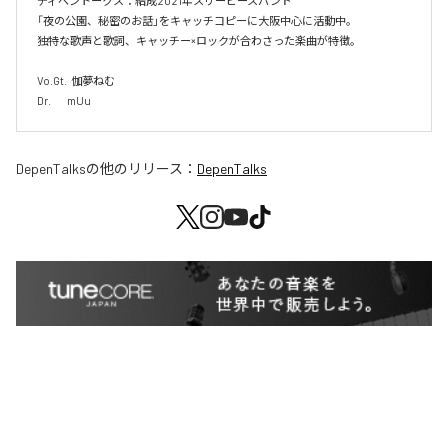
ディペントークス：結成2021年スリーピースバンド

「夜の公園、秘密のお話」をキャッチコピーに大阪中心に活動中。

独特な歌声と歌詞、キャッチー×ロックが合わさった楽曲が特徴。

Vo.Gt.  伽夢ねむ

Dr.        mUu
DepenTalks
の他のリリース：
DepenTalks