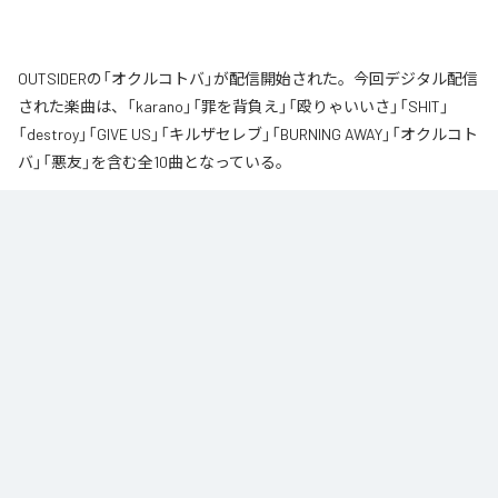
OUTSIDERの「オクルコトバ」が配信開始された。今回デジタル配信
された楽曲は、「karano」「罪を背負え」「殴りゃいいさ」「SHIT」
「destroy」「GIVE US」「キルザセレブ」「BURNING AWAY」「オクルコト
バ」「悪友」を含む全10曲となっている。
なお「
オクルコトバ
」は、
Apple Music
、
Spotify
、
LINE MUSIC
、
YouTube Music
、
Amazon Music Unlimited
などの音楽配信サービスで
聴くことができる。
各配信サービス：
オクルコトバ
1
：
karano
OUTSIDER