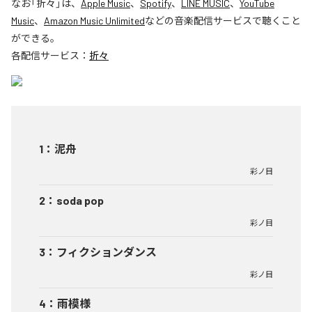
なお「
折々
」は、
Apple Music
、
Spotify
、
LINE MUSIC
、
YouTube
Music
、
Amazon Music Unlimited
などの音楽配信サービスで聴くこと
ができる。
各配信サービス：
折々
1
：
泥舟
彩ノ目
2
：
soda pop
彩ノ目
3
：
フィクションダンス
彩ノ目
4
：
雨模様