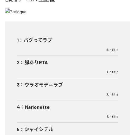
1
：
バグってラブ
Un title
2
：
脈ありRTA
Un title
3
：
ウラオモテ＝ラブ
Un title
4
：
Marionette
Un title
5
：
シャイシテル