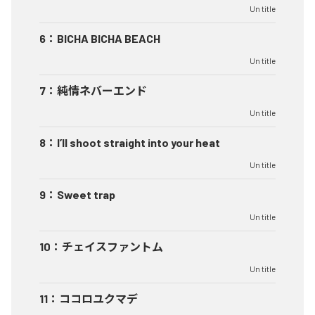
Un title
6
：
BICHA BICHA BEACH
Un title
7
：
純情ネバーエンド
Un title
8
：
I’ll shoot straight into your heat
Un title
9
：
Sweet trap
Un title
10
：
チェイスファントム
Un title
11
：
ココロユクマデ