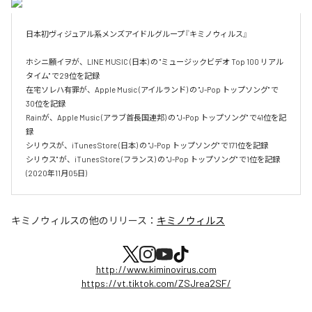
日本初ヴィジュアル系メンズアイドルグループ『キミノウィルス』

ホシニ願イヲが、LINE MUSIC (日本) の "ミュージックビデオ Top 100 リアル
タイム" で29位を記録

在宅ソレハ有罪が、Apple Music (アイルランド) の "J-Pop トップソング" で
30位を記録

Rainが、Apple Music (アラブ首長国連邦) の "J-Pop トップソング" で41位を記
録

シリウスが、iTunes Store (日本) の "J-Pop トップソング" で171位を記録

シリウス" が、iTunes Store (フランス) の "J-Pop トップソング" で1位を記録 
(2020年11月05日)
キミノウィルス
の他のリリース：
キミノウィルス
http://www.kiminovirus.com
https://vt.tiktok.com/ZSJrea2SF/