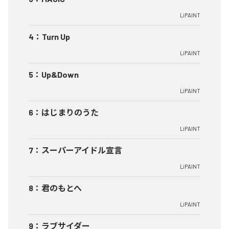
LiPAINT
4
：
Turn Up
LiPAINT
5
：
Up&Down
LiPAINT
6
：
はじまりのうた
LiPAINT
7
：
スーパーアイドル宣言
LiPAINT
8
：
君のもとへ
LiPAINT
9
：
ラブサイダー