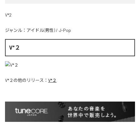
V*2
ジャンル：
アイドル(男性)
/
J-Pop
V*２
V*２
の他のリリース：
V*２