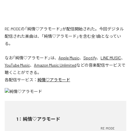
RE:MODEの「純情♡アラモード」が配信開始された。今回デジタル
配信された楽曲は、「純情♡アラモード」を含む全1曲となってい
る。
なお「
純情♡アラモード
」は、
Apple Music
、
Spotify
、
LINE MUSIC
、
YouTube Music
、
Amazon Music Unlimited
などの音楽配信サービスで
聴くことができる。
各配信サービス：
純情♡アラモード
1
：
純情♡アラモード
RE:MODE