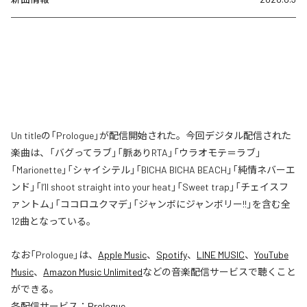
Un titleの「Prologue」が配信開始された。今回デジタル配信された
楽曲は、「バグってラブ」「脈ありRTA」「ウラオモテ＝ラブ」
「Marionette」「シャイシテル」「BICHA BICHA BEACH」「純情ネバーエ
ンド」「I’ll shoot straight into your heat」「Sweet trap」「チェイスフ
ァントム」「ココロユクマデ」「ジャンボにジャンボリー!!」を含む全
12曲となっている。
なお「
Prologue
」は、
Apple Music
、
Spotify
、
LINE MUSIC
、
YouTube
Music
、
Amazon Music Unlimited
などの音楽配信サービスで聴くこと
ができる。
各配信サービス：
Prologue