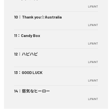
LiPAINT
10
：
Thank you☆Australia
LiPAINT
11
：
Candy Box
LiPAINT
12
：
ハピハピ
LiPAINT
13
：
GOOD LUCK
LiPAINT
14
：
弱気なヒーロー
LiPAINT