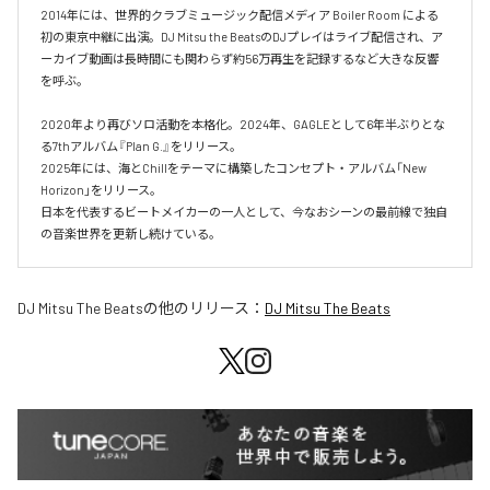
2014年には、世界的クラブミュージック配信メディア Boiler Room による
初の東京中継に出演。DJ Mitsu the BeatsのDJプレイはライブ配信され、ア
ーカイブ動画は長時間にも関わらず約56万再生を記録するなど大きな反響
を呼ぶ。

2020年より再びソロ活動を本格化。2024年、GAGLEとして6年半ぶりとな
る7thアルバム『Plan G.』をリリース。

2025年には、海とChillをテーマに構築したコンセプト・アルバム「New 
Horizon」をリリース。

日本を代表するビートメイカーの一人として、今なおシーンの最前線で独自
の音楽世界を更新し続けている。
DJ Mitsu The Beats
の他のリリース：
DJ Mitsu The Beats