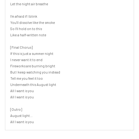
Let the night air breathe

I'm afraid if I blink

You'll dissolve like the smoke

So I'll hold on to this

Like a half-written note

[Final Chorus]

If this is just a summer night

I never want it to end

Fireworks are burning bright

But I keep watching you instead

Tell me you feel it too

Underneath this August light

All I want is you

All I want is you

[Outro]

August light...

All I want is you