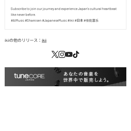
Subscribe to join our journey and experience Japan's cultural heartbeat 
like never before.

#AIMusic #Shamisen #JapaneseMusic #ikii #日本 #传统音乐
ikii
の他のリリース：
ikii