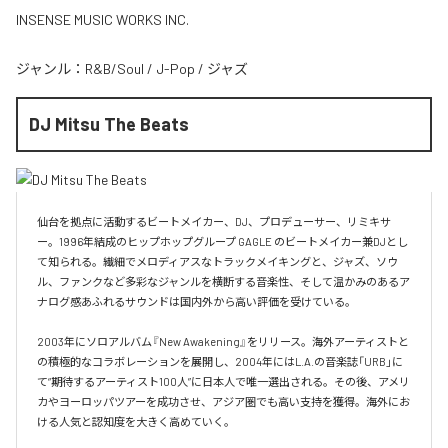
INSENSE MUSIC WORKS INC.
ジャンル：
R&B/Soul
/
J-Pop
/
ジャズ
DJ Mitsu The Beats
仙台を拠点に活動するビートメイカー、DJ、プロデューサー、リミキサ
ー。1996年結成のヒップホップグループ GAGLE のビートメイカー兼DJとし
て知られる。繊細でメロディアスなトラックメイキングと、ジャズ、ソウ
ル、ファンクなど多彩なジャンルを横断する音楽性、そして温かみのあるア
ナログ感あふれるサウンドは国内外から高い評価を受けている。

2003年にソロアルバム『New Awakening』をリリース。海外アーティストと
の積極的なコラボレーションを展開し、2004年にはL.A.の音楽誌「URB」に
て“期待するアーティスト100人”に日本人で唯一選出される。その後、アメリ
カやヨーロッパツアーを成功させ、アジア圏でも高い支持を獲得。海外にお
ける人気と認知度を大きく高めていく。
