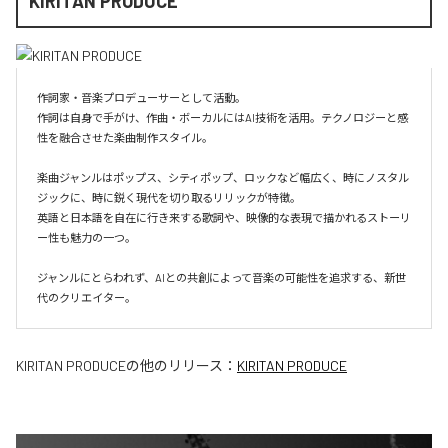
KIRITAN PRODUCE
作詞家・音楽プロデューサーとして活動。

作詞は自身で手がけ、作曲・ボーカルにはAI技術を活用。テクノロジーと感
性を融合させた楽曲制作スタイル。

楽曲ジャンルはポップス、シティポップ、ロックなど幅広く、時にノスタル
ジックに、時に鋭く現代を切り取るリリックが特徴。

英語と日本語を自在に行き来する歌詞や、映像的な表現で描かれるストーリ
ー性も魅力の一つ。

ジャンルにとらわれず、AIとの共創によって音楽の可能性を追求する、新世
代のクリエイター。
KIRITAN PRODUCE
の他のリリース：
KIRITAN PRODUCE