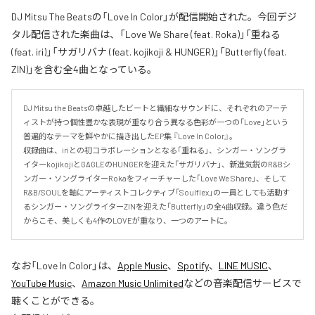
DJ Mitsu The Beatsの「Love In Color」が配信開始された。今回デジ
タル配信された楽曲は、「Love We Share (feat. Roka)」「重ねる
(feat. iri)」「サガリバナ (feat. kojikoji & HUNGER)」「Butterfly (feat.
ZIN)」を含む全4曲となっている。
DJ Mitsu the Beatsの卓越したビートと繊細なサウンドに、それぞれのアーテ
ィストが持つ個性豊かな表現が重なり合う異なる色彩が一つの「Love」という
普遍的なテーマを鮮やかに描き出したEP集 『Love In Color』。

収録曲は、iriとの初コラボレーションとなる「重ねる」、シンガー・ソングラ
イターkojikojiとGAGLEのHUNGERを迎えた「サガリバナ」、新進気鋭のR&Bシ
ンガー・ソングライターRokaをフィーチャーした「Love We Share」、そして
R&B/SOULを軸にアーティストコレクティブ「Soulflex」の一員としても活動す
るシンガー・ソングライターZINを迎えた「Butterfly」の全4曲収録。違う色だ
からこそ、美しくも4作のLOVEが重なり、一つのアートに。
なお「
Love In Color
」は、
Apple Music
、
Spotify
、
LINE MUSIC
、
YouTube Music
、
Amazon Music Unlimited
などの音楽配信サービスで
聴くことができる。