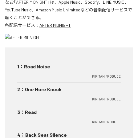
なお「
AFTER MIDNIGHT
」は、
Apple Music
、
Spotify
、
LINE MUSIC
、
YouTube Music
、
Amazon Music Unlimited
などの音楽配信サービスで
聴くことができる。
各配信サービス：
AFTER MIDNIGHT
1
：
Road Noise
KIRITAN PRODUCE
2
：
One More Knock
KIRITAN PRODUCE
3
：
Read
KIRITAN PRODUCE
4
：
Back Seat Silence