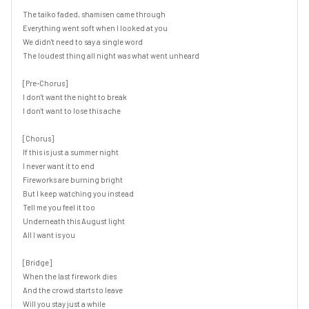
The taiko faded, shamisen came through

Everything went soft when I looked at you

We didn't need to say a single word

The loudest thing all night was what went unheard

[Pre-Chorus]

I don't want the night to break

I don't want to lose this ache

[Chorus]

If this is just a summer night

I never want it to end

Fireworks are burning bright

But I keep watching you instead

Tell me you feel it too

Underneath this August light

All I want is you

[Bridge]

When the last firework dies

And the crowd starts to leave

Will you stay just a while
