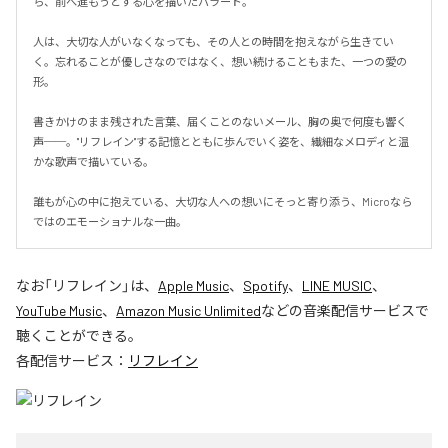
ら、前へ進もうとする心を描いたバラード。

人は、大切な人がいなくなっても、その人との時間を抱えながら生きてい
く。忘れることが優しさなのではなく、想い続けることもまた、一つの愛の
形。

書きかけのまま残された言葉、届くことのないメール、胸の奥で何度も響く
声──。"リフレイン"する記憶とともに歩んでいく姿を、繊細なメロディと温
かな歌声で描いている。

誰もが心の中に抱えている、大切な人への想いにそっと寄り添う、Microなら
ではのエモーショナルな一曲。
なお「
リフレイン
」は、
Apple Music
、
Spotify
、
LINE MUSIC
、
YouTube Music
、
Amazon Music Unlimited
などの音楽配信サービスで
聴くことができる。
各配信サービス：
リフレイン