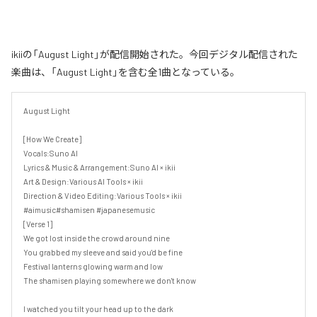
ikiiの「August Light」が配信開始された。今回デジタル配信された
楽曲は、「August Light」を含む全1曲となっている。
August Light

[How We Create]

Vocals:Suno AI

Lyrics & Music & Arrangement:Suno AI × ikii

Art & Design:Various AI Tools × ikii

Direction & Video Editing:Various Tools × ikii

#aimusic#shamisen #japanesemusic

[Verse 1]

We got lost inside the crowd around nine

You grabbed my sleeve and said you'd be fine

Festival lanterns glowing warm and low

The shamisen playing somewhere we don't know

I watched you tilt your head up to the dark
