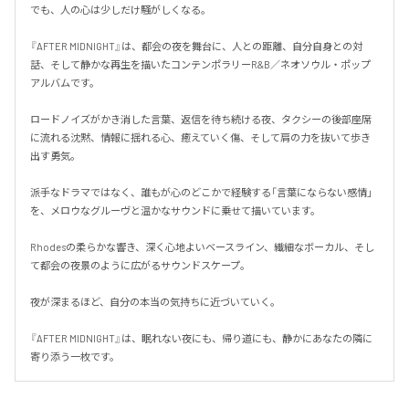
でも、人の心は少しだけ騒がしくなる。

『AFTER MIDNIGHT』は、都会の夜を舞台に、人との距離、自分自身との対
話、そして静かな再生を描いたコンテンポラリーR&B／ネオソウル・ポップ
アルバムです。

ロードノイズがかき消した言葉、返信を待ち続ける夜、タクシーの後部座席
に流れる沈黙、情報に揺れる心、癒えていく傷、そして肩の力を抜いて歩き
出す勇気。

派手なドラマではなく、誰もが心のどこかで経験する「言葉にならない感情」
を、メロウなグルーヴと温かなサウンドに乗せて描いています。

Rhodesの柔らかな響き、深く心地よいベースライン、繊細なボーカル、そし
て都会の夜景のように広がるサウンドスケープ。

夜が深まるほど、自分の本当の気持ちに近づいていく。

『AFTER MIDNIGHT』は、眠れない夜にも、帰り道にも、静かにあなたの隣に
寄り添う一枚です。