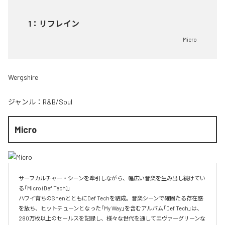
1
：
リフレイン
Micro
Wergshire
ジャンル：
R&B/Soul
Micro
サーフカルチャー・シーンを牽引しながら、幅広い音楽を生み出し続けてい
る「Micro (Def Tech)」

ハワイ育ちのShenとともにDef Techを結成。音楽シーンで確固たる存在感
を放ち、ヒットチューンとなった「My Way」を含むアルバム「Def Tech」は、
280万枚以上のセールスを記録し、様々な世代を通してエヴァーグリーンな