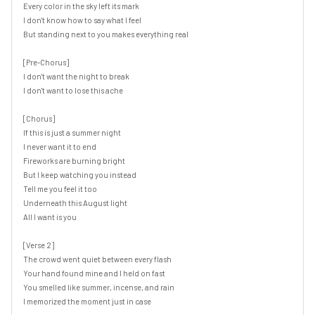
Every color in the sky left its mark

I don't know how to say what I feel

But standing next to you makes everything real

[Pre-Chorus]

I don't want the night to break

I don't want to lose this ache

[Chorus]

If this is just a summer night

I never want it to end

Fireworks are burning bright

But I keep watching you instead

Tell me you feel it too

Underneath this August light

All I want is you

[Verse 2]

The crowd went quiet between every flash

Your hand found mine and I held on fast

You smelled like summer, incense, and rain

I memorized the moment just in case
