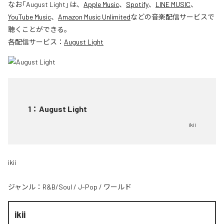
なお「
August Light
」は、
Apple Music
、
Spotify
、
LINE MUSIC
、
YouTube Music
、
Amazon Music Unlimited
などの音楽配信サービスで
聴くことができる。
各配信サービス：
August Light
1
：
August Light
ikii
ikii
ジャンル：
R&B/Soul
/
J-Pop
/
ワールド
ikii