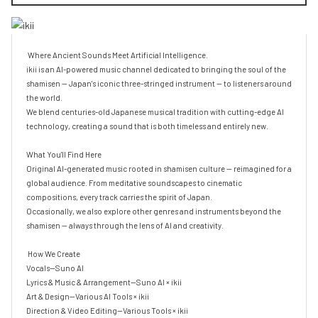
 Where Ancient Sounds Meet Artificial Intelligence.

ikii is an AI-powered music channel dedicated to bringing the soul of the 
shamisen — Japan's iconic three-stringed instrument — to listeners around 
the world.

We blend centuries-old Japanese musical tradition with cutting-edge AI 
technology, creating a sound that is both timeless and entirely new.

What You'll Find Here

Original AI-generated music rooted in shamisen culture — reimagined for a 
global audience. From meditative soundscapes to cinematic 
compositions, every track carries the spirit of Japan.

Occasionally, we also explore other genres and instruments beyond the 
shamisen — always through the lens of AI and creativity.

 How We Create

Vocals—Suno AI

Lyrics & Music & Arrangement—Suno AI × ikii

Art & Design—Various AI Tools × ikii

Direction & Video Editing—Various Tools × ikii
