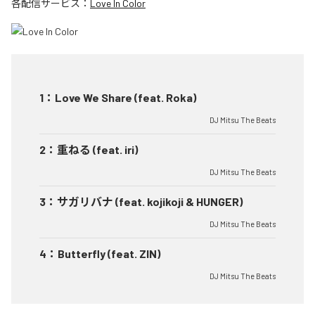
各配信サービス：
Love In Color
1
：
Love We Share (feat. Roka)
DJ Mitsu The Beats
2
：
重ねる (feat. iri)
DJ Mitsu The Beats
3
：
サガリバナ (feat. kojikoji & HUNGER)
DJ Mitsu The Beats
4
：
Butterfly (feat. ZIN)
DJ Mitsu The Beats