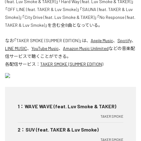
(feat. Luv Smoke & TAKER)」「Hard Way (feat. Luv Smoke & TAKER)」
「OFF LINE (feat. TAKER & Luv Smoke)」「SAUNA (feat. TAKER & Luv
Smoke)」「City Drive (feat. Luv Smoke & TAKER)」「No Response (feat.
TAKER & Luv Smoke)」を含む全8曲となっている。
なお「
TAKER SMOKE (SUMMER EDITION)
」は、
Apple Music
、
Spotify
、
LINE MUSIC
、
YouTube Music
、
Amazon Music Unlimited
などの音楽配
信サービスで聴くことができる。
各配信サービス：
TAKER SMOKE (SUMMER EDITION)
1
：
WAVE WAVE (feat. Luv Smoke & TAKER)
TAKER SMOKE
2
：
SUV (feat. TAKER & Luv Smoke)
TAKER SMOKE