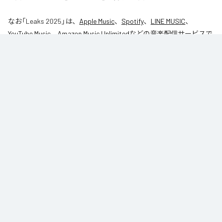
なお「
Leaks 2025
」は、
Apple Music
、
Spotify
、
LINE MUSIC
、
YouTube Music
、
Amazon Music Unlimited
などの音楽配信サービスで
聴くことができる。
各配信サービス：
Leaks 2025
1
：
Season1
27AM
2
：
Bin Laden
27AM
RS (Rich Squads) Records