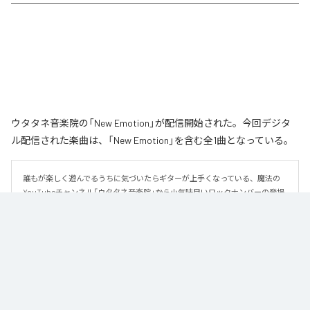
ウタタネ音楽院の「New Emotion」が配信開始された。今回デジタ
ル配信された楽曲は、「New Emotion」を含む全1曲となっている。
誰もが楽しく遊んでるうちに気づいたらギターが上手くなっている、魔法の
YouTubeチャンネル「ウタタネ音楽院」から小気味良いロックナンバーの登場
です。

この曲はメジャーコード・マイナーコードを覚えた人向けに、メジャーコー
ド・マイナーコードのみで作られています。

ロックの編曲学習用にも使える、シンプルな楽曲となっております。

譜面はウタタネ音楽院YouTubeまたは公式サイトからダウンロードできま
す。