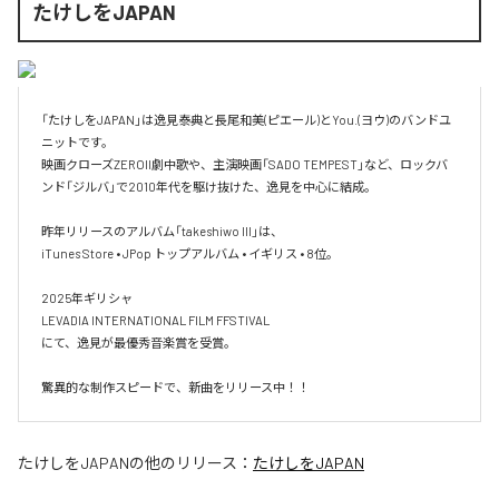
たけしをJAPAN
「たけしをJAPAN」は逸見泰典と長尾和美(ピエール)とYou.(ヨウ)のバンドユ
ニットです。

映画クローズZEROII劇中歌や、主演映画「SADO TEMPEST」など、ロックバ
ンド「ジルバ」で2010年代を駆け抜けた、逸見を中心に結成。

昨年リリースのアルバム「takeshiwo III」は、

iTunes Store • JPop トップアルバム • イギリス • 8位。

2025年ギリシャ

LEVADIA INTERNATIONAL FILM FFSTIVAL

にて、逸見が最優秀音楽賞を受賞。

たけしをJAPAN
の他のリリース：
たけしをJAPAN