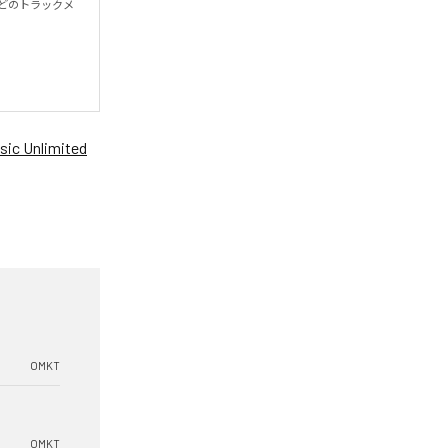
殆どのトラックメ
ic Unlimited
OMKT
OMKT