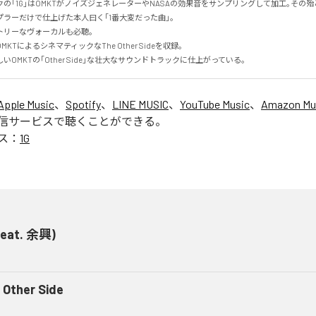
の｢1G｣はOMKTがノイズジェネレーターやNASAの効果音をサンプリングして加工｡その
ラーだけで仕上げた本人曰く｢1番大変だった曲｣。

リーなヴォーカルも必聴｡

TによるシネマティックなThe Other Sideを収録｡

OMKTの｢Other Side｣な壮大なサウンドトラックに仕上がっている｡
Apple Music
、
Spotify
、
LINE MUSIC
、
YouTube Music
、
Amazon Mus
信サービスで聴くことができる。
ス：
1G
(feat. 余興)
 Other Side