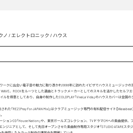
クノ
/
エレクトロニック
/
ハウス
トワークに出会い電子音の魅力に取り憑かれ1998年に訪れたイビザでハウスミュージックの
W WAVE、ROCKをルーツとした選曲とトラックメーカーとしてのスキルを活かしたセルフ
イルを得意としており、自身の制作したCOLDPLAY「VivaLa Vida」のハウスカバーは全国
表された「REZ (Pray For JAPAN Mix)」はクラブミュージック専門の有料配信サイト【Wasabe
。

ションCD「House Nation」や、東京ガールズコレクション、TVドラマCMへの楽曲提供
ンジニアとして、そして先日オープンさせた楽曲制作専用スタジオ「STUDIO ATARI(スタジ
のLiveを使用したトラック制作の講習会を開催している。