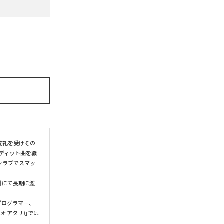
洗礼を受けその
エディット曲を織
のクラブでスマッ
at】にて長期に渡
、プログラマー、
オ アタリ)」では