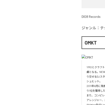
DIG8 Records
ジャンル：
テ
OMKT
YMOとクラフ
虜となる。NE
り交ぜるDJスタ
シュヒット。

2011年6月に発
り1位を獲得した
また、コンピレー
アレンジャー、エ
Ableton社