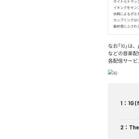
タイトルトラック
イキングをサンプ
余興によるポエト
カップリングはOMK
最終章にふさわしい
なお「
1G
」は、
などの音楽配
各配信サービ
1
：
1G 
2
：
The