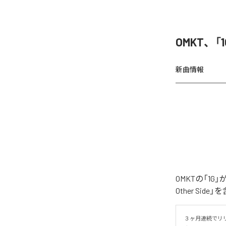
OMKT、「
新曲情報
OMKTの「1G
Other Si
３ヶ月連続でリリ