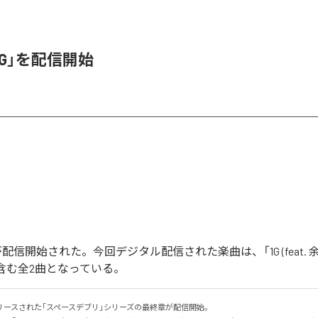
1G」を配信開始
」が配信開始された。今回デジタル配信された楽曲は、「1G (feat. 余興
de」を含む全2曲となっている。
ースされた｢スペースデブリ｣シリーズの最終章が配信開始｡
