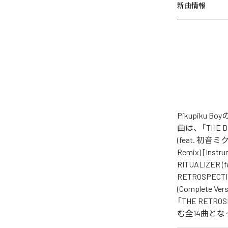
新曲情報
Pikupiku
曲は、「THE DER
(feat. 初音ミク)
Remix) [Instr
RITUALIZER (
RETROSPECTIV
(Complete Ver
「THE RETROS
む全14曲と