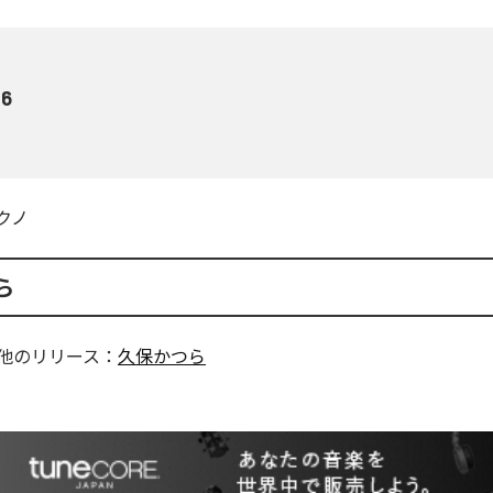
6
クノ
ら
他のリリース：
久保かつら