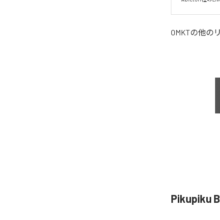
OMKT
の他の
Pikupik