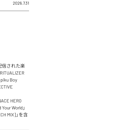
2026.7.31
タル配信された楽
RITUALIZER
piku Boy
PECTIVE
ENACE HERO
 Your World」
TECH MIX]」を含