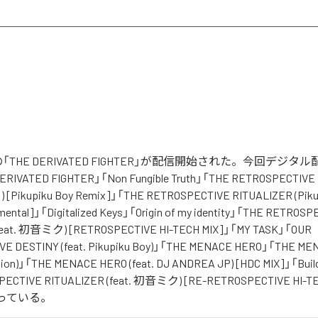
 Boyの「THE DERIVATED FIGHTER」が配信開始された。今回デジ
IVATED FIGHTER」「Non Fungible Truth」「THE RETROSPECTIVE 
 [Pikupiku Boy Remix]」「THE RETROSPECTIVE RITUALIZER (Piku
umental]」「Digitalized Keys」「Origin of my identity」「THE RETROS
feat. 初音ミク) [RETROSPECTIVE HI-TECH MIX]」「MY TASK」「OUR
E DESTINY (feat. Pikupiku Boy)」「THE MENACE HERO」「THE M
sion)」「THE MENACE HERO (feat. DJ ANDREA JP) [HDC MIX]」「Build
PECTIVE RITUALIZER (feat. 初音ミク) [RE-RETROSPECTIVE HI-
なっている。