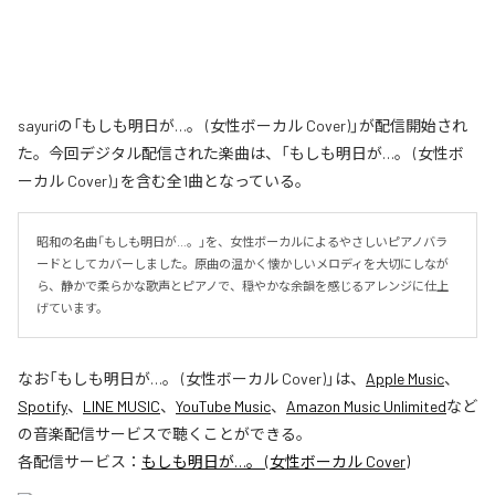
sayuriの「もしも明日が…。 (女性ボーカル Cover)」が配信開始され
た。今回デジタル配信された楽曲は、「もしも明日が…。 (女性ボ
ーカル Cover)」を含む全1曲となっている。
昭和の名曲「もしも明日が…。」を、女性ボーカルによるやさしいピアノバラ
ードとしてカバーしました。原曲の温かく懐かしいメロディを大切にしなが
ら、静かで柔らかな歌声とピアノで、穏やかな余韻を感じるアレンジに仕上
げています。
なお「
もしも明日が…。 (女性ボーカル Cover)
」は、
Apple Music
、
Spotify
、
LINE MUSIC
、
YouTube Music
、
Amazon Music Unlimited
など
の音楽配信サービスで聴くことができる。
各配信サービス：
もしも明日が…。 (女性ボーカル Cover)