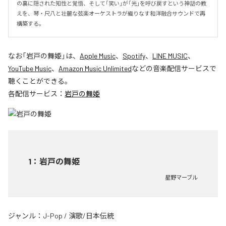
の裏に隠された知性と覚悟、そして「笑い」が「光」を呼び戻すという神話の教
えを、琴・尺八と壮麗な弦楽オーケストラが織りなす和洋融合サウンドで再
構築する。
なお「
岩戸の舞姫
」は、
Apple Music
、
Spotify
、
LINE MUSIC
、
YouTube Music
、
Amazon Music Unlimited
などの音楽配信サービスで
聴くことができる。
各配信サービス：
岩戸の舞姫
1
：
岩戸の舞姫
星野マーブル
ジャンル：
J-Pop
/
演歌/日本伝統