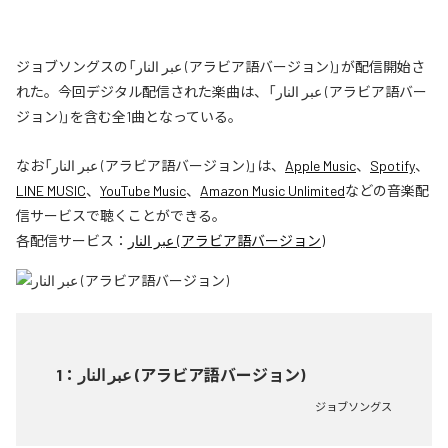
ジョブソングスの「عبر النار (アラビア語バージョン)」が配信開始さ
れた。今回デジタル配信された楽曲は、「عبر النار (アラビア語バー
ジョン)」を含む全1曲となっている。
なお「
عبر النار (アラビア語バージョン)
」は、
Apple Music
、
Spotify
、
LINE MUSIC
、
YouTube Music
、
Amazon Music Unlimited
などの音楽配
信サービスで聴くことができる。
各配信サービス：
عبر النار (アラビア語バージョン)
1
：
عبر النار (アラビア語バージョン)
ジョブソングス