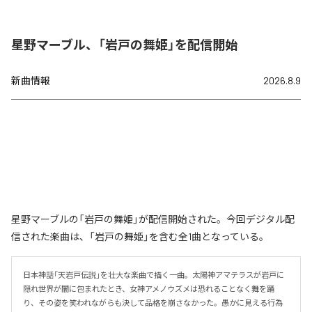
星野マーブル、「岩戸の舞姫」を配信開始
新曲情報
2026.8.9
星野マーブルの「岩戸の舞姫」が配信開始された。今回デジタル配
信された楽曲は、「岩戸の舞姫」を含む全1曲となっている。
日本神話「天岩戸伝説」を壮大な楽曲で描く一曲。太陽神アマテラスが岩戸に
隠れ世界が闇に包まれたとき、女神アメノウズメは恐れることなく舞を踊
り、その姿を笑われながらも決して品格を崩さなかった。愚かに見える行為