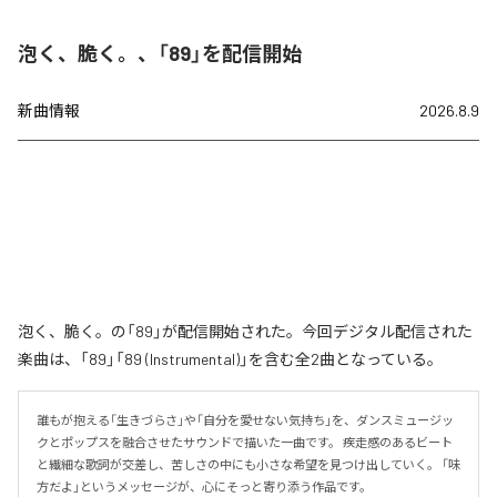
泡く、脆く。、「89」を配信開始
新曲情報
2026.8.9
泡く、脆く。の「89」が配信開始された。今回デジタル配信された
楽曲は、「89」「89 (Instrumental)」を含む全2曲となっている。
誰もが抱える「生きづらさ」や「自分を愛せない気持ち」を、ダンスミュージッ
クとポップスを融合させたサウンドで描いた一曲です。 疾走感のあるビート
と繊細な歌詞が交差し、苦しさの中にも小さな希望を見つけ出していく。 「味
方だよ」というメッセージが、心にそっと寄り添う作品です。