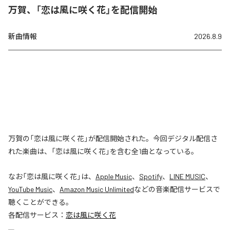
万賀、「恋は風に咲く花」を配信開始
新曲情報
2026.8.9
万賀の「恋は風に咲く花」が配信開始された。今回デジタル配信さ
れた楽曲は、「恋は風に咲く花」を含む全1曲となっている。
なお「
恋は風に咲く花
」は、
Apple Music
、
Spotify
、
LINE MUSIC
、
YouTube Music
、
Amazon Music Unlimited
などの音楽配信サービスで
聴くことができる。
各配信サービス：
恋は風に咲く花