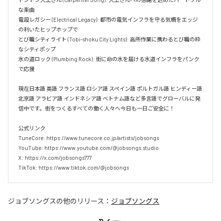
な楽曲  

電設レガシー (Electrical Legacy): 都市の電気インフラを守る気概をエッジ
の利いたヒップホップで  

とび職シティライト (Tobi-shoku City Lights): 高所作業に携わるとび職の粋
なシティポップ  

水の道ロック (Plumbing Rock): 街に命の水を届ける水道インフラをパンク
で応援

現在日本語 英語 フランス語 ロシア語 スペイン語 ポルトガル語 ヒンディー語 
北京語 アラビア語 インドネシア語 ベトナム語など多言語でグローバルに発
信中です。街をつくるすべての働く人々へ今日も一日ご安全に！

公式リンク

TuneCore: https://www.tunecore.co.jp/artists/jobsongs

YouTube: https://www.youtube.com/@jobsongs.studio

X: https://x.com/jobsongs777

TikTok: https://www.tiktok.com/@jobsongs
ジョブソングス
の他のリリース：
ジョブソングス