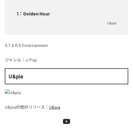
1
：
Golden Hour
U&pia
S.T.A.R.S Entertainment
ジャンル：
J-Pop
U&pia
U&pia
の他のリリース：
U&pia