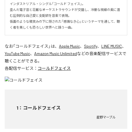
インダストリアル・シングル「コールド フェイス」。

歪んだ電子音と荘厳なオーケストラサウンドが交錯し、冷徹な視線の奥に潜
む圧倒的な自己愛と支配欲を音楽で表現。

仮面のような微笑みの下に隠された「感情なき心」というテーマを通して、聴
く者を美しくも恐ろしい世界へと誘う一曲。
なお「
コールドフェイス
」は、
Apple Music
、
Spotify
、
LINE MUSIC
、
YouTube Music
、
Amazon Music Unlimited
などの音楽配信サービスで
聴くことができる。
各配信サービス：
コールドフェイス
1
：
コールドフェイス
星野マーブル