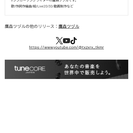
Vシンガーソングライターの鷹森ツヅルです。

歌/作詞作編曲/絵/Live2D/3D/動画制作など
鷹森ツヅル
の他のリリース：
鷹森ツヅル
https://www.youtube.com/@txzxrx_tkmr