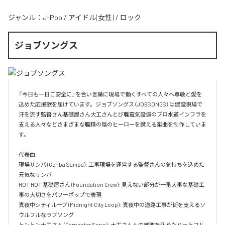
ジャンル：
J-Pop
/
アイドル(女性)
/
ロック
ジョブソングス
『今日も一日ご安全に』を合い言葉に現場で働くすべての人々へ尊敬と愛を
込めた応援歌を届けています。ジョブソングス（JOBSONGS）は建設現場で
汗を流す監督さん基礎屋さん大工さんとび職電気設備のプロ水道インフラを
支える人々などさまざまな職種の陰のヒーローを讃える楽曲を制作していま
す。

代表曲  

現場サンバ (Genba Samba): 工事現場を運営する監督さんの気持ちを込めた
元気なサンバ  

HOT HOT 基礎屋さん (Foundation Crew): 見えない部分が一番大事な基礎工
事の大切さをパワーポップで表現  

真夜中シティループ (Midnight City Loop): 真夜中の道路工事が街を支えるソ
ウルフルなラブソング  

トントン大工さん (Carpenter Song): 大工さんへの感謝を込めたハートフル