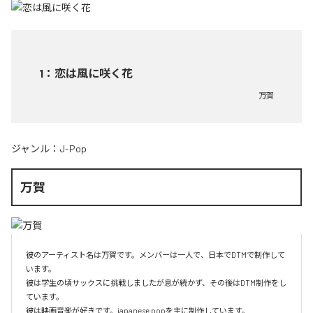
1
：
恋は風に咲く花
万賀
ジャンル：
J-Pop
万賀
彼のアーティスト名は万賀です。メンバーは一人で、日本でDTMで制作して
います。

彼は学生の頃サックスに挑戦しましたが息が続かず、その後はDTM制作をし
ています。

彼は映画音楽が好きです。japanese popを主に制作しています。
