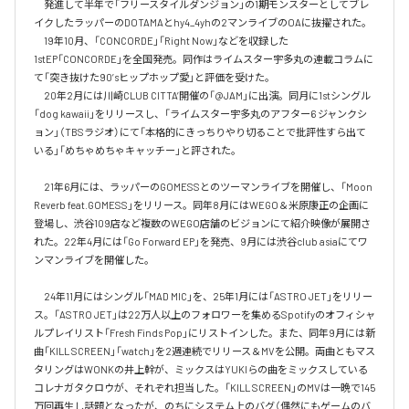
　発進して半年で「フリースタイルダンジョン」の1期モンスターとしてブレ
イクしたラッパーのDOTAMAとhy4_4yhの2マンライブのOAに抜擢された。

　19年10月、「CONCORDE」「Right Now」などを収録した
1stEP「CONCORDE」を全国発売。同作はライムスター宇多丸の連載コラムに
て「突き抜けた90’sヒップホップ愛」と評価を受けた。

　20年2月には川崎CLUB CITTA’開催の「@JAM」に出演。同月に1stシングル
「dog kawaii」をリリースし、「ライムスター宇多丸のアフター6 ジャンクシ
ョン」（TBSラジオ）にて「本格的にきっちりやり切ることで批評性すら出て
いる」「めちゃめちゃキャッチー」と評された。

　21年6月には、ラッパーのGOMESSとのツーマンライブを開催し、「Moon 
Reverb feat.GOMESS」をリリース。同年8月にはWEGO＆米原康正の企画に
登場し、渋谷109店など複数のWEGO店舗のビジョンにて紹介映像が展開さ
れた。22年4月には「Go Forward EP」を発売、9月には渋谷club asiaにてワ
ンマンライブを開催した。

　24年11月にはシングル「MAD MIC」を、25年1月には「ASTRO JET」をリリー
ス。「ASTRO JET」は22万人以上のフォロワーを集めるSpotifyのオフィシャ
ルプレイリスト「Fresh Finds Pop」にリストインした。また、同年9月には新
曲「KILL SCREEN」「watch」を2週連続でリリース＆MVを公開。両曲ともマス
タリングはWONKの井上幹が、ミックスはYUKIらの曲をミックスしている
コレナガタクロウが、それぞれ担当した。「KILL SCREEN」のMVは一晩で145
万回再生し話題となったが、のちにシステム上のバグ（偶然にもゲームのバ