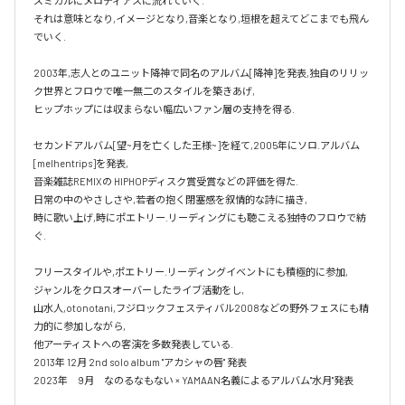
ズミカルにメロディアスに流れていく.

それは意味となり,イメージとなり,音楽となり,垣根を超えてどこまでも飛ん
でいく.

2003年,志人とのユニット降神で同名のアルバム[降神]を発表,独自のリリッ
ク世界とフロウで唯一無二のスタイルを築きあげ,

ヒップホップには収まらない幅広いファン層の支持を得る.

セカンドアルバム[望~月を亡くした王様~]を経て,2005年にソロ.アルバム 
[melhentrips]を発表,

音楽雑誌REMIXの HIPHOPディスク賞受賞などの評価を得た.

日常の中のやさしさや,若者の抱く閉塞感を叙情的な詩に描き,

時に歌い上げ,時にポエトリー.リーディングにも聴こえる独特のフロウで紡
ぐ.

フリースタイルや,ポエトリー.リーディングイベントにも積極的に参加,

ジャンルをクロスオーバーしたライブ活動をし,

山水人,otonotani,フジロックフェスティバル2008などの野外フェスにも精
力的に参加しながら,

他アーティストへの客演を多数発表している.

2013年 12月 2nd solo album "アカシャの唇" 発表

2023年　9月　なのるなもない × YAMAAN名義によるアルバム"水月"発表