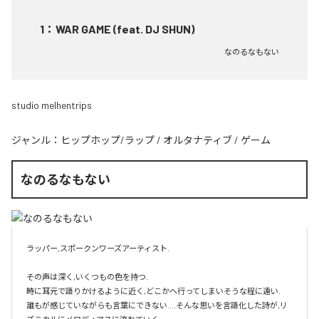
1
：
WAR GAME (feat. DJ SHUN)
なのるなもない
studio melhentrips
ジャンル：
ヒップホップ/ラップ
/
オルタナティブ
/
ゲーム
なのるなもない
ラッパー,スポークンワーズアーティスト.

その声は深く,いくつもの色を持つ.

時に耳元で語りかけるように近く,どこかへ行ってしまいそうな程に遠い.

誰もが感じていながらも言葉にできない....そんな思いを言語化した詩が,リ