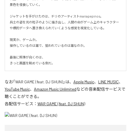
景色を侵食していく。

ジャケットを手がけたのは、チリのアーティストmariapepinos。

兵士の姿を光の粒子のように描き出し、人間の命がゲーム上のキャラクター
や標的データへ置き換えられていくような感覚を視覚化している。

現実か、ゲームか。

操作しているのは誰で、狙われているのは誰なのか。

最後に照準が向くのは、

きっと画面を眺めている側だ。
なお「
WAR GAME (feat. DJ SHUN)
」は、
Apple Music
、
LINE MUSIC
、
YouTube Music
、
Amazon Music Unlimited
などの音楽配信サービスで
聴くことができる。
各配信サービス：
WAR GAME (feat. DJ SHUN)