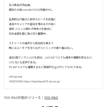
石川県金沢市出身。

横浜の大型crew BAYHOOD所属のMC。

圧倒的な行動力と制作スピードを武器に

過去のキャリアの空白を埋めるかの如く

場所, ジャンル問わず神奈川を拠点に

日本全国を股に掛け日々奮闘中。

ストリートの描写から政治的な事まで.

時にはユーモアを交えながらリリックの振り幅は広い。

過去3度ワンマンLIVEを成功、LIVE BATTLEでも幾多の優勝を誇るなど、
LIVE力にも定評がある。

MC BATTLEでも優勝するなど現場叩き上げのリアルMCである。

official site

YATATERAS https://kamikaze013.stores.jp/
YOS-MAG
の他のリリース：
YOS-MAG