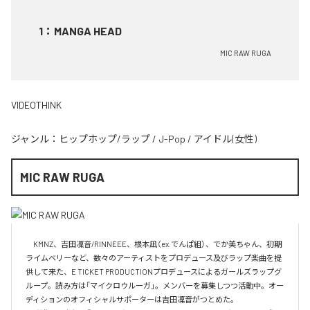
1
：
MANGA HEAD
MIC RAW RUGA
VIDEOTHINK
ジャンル：
ヒップホップ/ラップ
/
J-Pop
/
アイドル(女性)
MIC RAW RUGA
　KMNZ、吉田凜音/RINNEEE、根本凪（ex.でんぱ組）、でか美ちゃん、初期
ライムベリーなど、数々のアーティストをプロデュース及びラップ楽曲を提
供して来た、E TICKET PRODUCTIONプロデュースによるガールズラップグ
ループ。読み方は「マイクロウルーガ」。メンバーを募集しつつ活動中。オー
ディションのオフィシャルサポーターは吉田凜音がつとめた。
