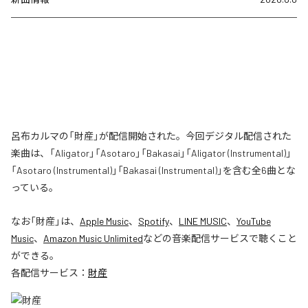
呂布カルマの「財産」が配信開始された。今回デジタル配信された
楽曲は、「Aligator」「Asotaro」「Bakasai」「Aligator (Instrumental)」
「Asotaro (Instrumental)」「Bakasai (Instrumental)」を含む全6曲とな
っている。
なお「
財産
」は、
Apple Music
、
Spotify
、
LINE MUSIC
、
YouTube
Music
、
Amazon Music Unlimited
などの音楽配信サービスで聴くこと
ができる。
各配信サービス：
財産