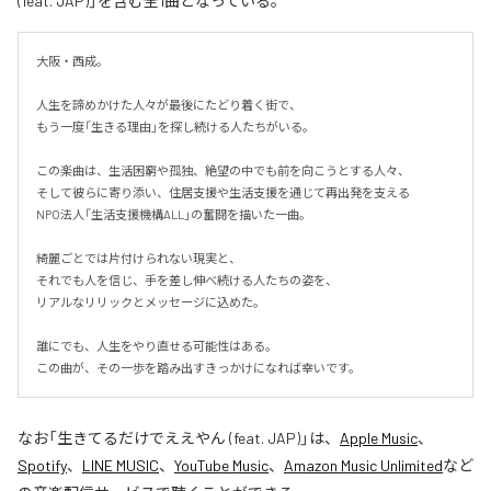
(feat. JAP)」を含む全1曲となっている。
大阪・西成。

人生を諦めかけた人々が最後にたどり着く街で、

もう一度「生きる理由」を探し続ける人たちがいる。

この楽曲は、生活困窮や孤独、絶望の中でも前を向こうとする人々、

そして彼らに寄り添い、住居支援や生活支援を通じて再出発を支える

NPO法人「生活支援機構ALL」の奮闘を描いた一曲。

綺麗ごとでは片付けられない現実と、

それでも人を信じ、手を差し伸べ続ける人たちの姿を、

リアルなリリックとメッセージに込めた。

誰にでも、人生をやり直せる可能性はある。

この曲が、その一歩を踏み出すきっかけになれば幸いです。
なお「
生きてるだけでええやん (feat. JAP)
」は、
Apple Music
、
Spotify
、
LINE MUSIC
、
YouTube Music
、
Amazon Music Unlimited
など