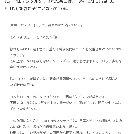
た。今回デジタル配信された楽曲は、「WAR GAME (feat. DJ
SHUN)」を含む全1曲となっている。
HIGH SCOREの向こうで、誰かの命が消えていく。

それはより速く、もっと効率的に。

懐かしい8bitの電子音と、重く不穏な現代のビートを交差させたYAMAANの
トラック。

その上を、なのるなもないのリリシズム、緩急を行き来するフロウ、多彩な
声色が駆け抜ける。

「WAR GAME」が描くのは、戦争が遠隔操作され、ゲームのように処理されて
いく時代の歪み。

コントローラーのボタンひとつで、世界のどこかに火が放たれる。

画面の向こうには、標的ではなく兵士がいて、家族がいて、明日を生きるは
ずだった命がある。

曲の随所に入り込むDJ SHUNのスクラッチは、言葉とビートの間をリズミカ
ルに切り裂き、壊れた通信音声のように響く。

終盤では、その断片がゲーム画面から現実へ漏れ出すノイズのように、曲の