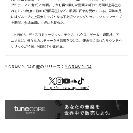
グがテーマの曲で）と判明。しかし再公開した動画は6日で2万回以上再生さ
れる（12/9時点で約10.6万回再生）など、順調に評価を受けている。同年10月
にはグループ史上最大キャパとなる下北沢シャングリラにてワンマンライブ
を開催、会場満員にて成功を収めた。

　HIPHOP、ディスコミュージック、テクノ、ハウス、ゲーム、遊園地、ア
ニメなど、様々なカルチャーから影響を受けた、雑食性に溢れたサウンドや
リリックが特徴。VIDEOTHINK所属。
MIC RAW RUGA
の他のリリース：
MIC RAW RUGA
http://micrawruga.com/