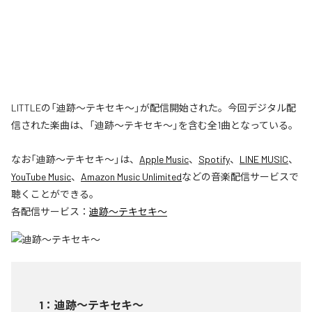
LITTLEの「迪跡〜テキセキ〜」が配信開始された。今回デジタル配
信された楽曲は、「迪跡〜テキセキ〜」を含む全1曲となっている。
なお「
迪跡〜テキセキ〜
」は、
Apple Music
、
Spotify
、
LINE MUSIC
、
YouTube Music
、
Amazon Music Unlimited
などの音楽配信サービスで
聴くことができる。
各配信サービス：
迪跡〜テキセキ〜
1
：
迪跡〜テキセキ〜