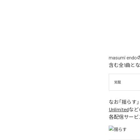
masumi 
含む全1曲と
覚醒
なお「
揺らす
Unlimited
など
各配信サービ