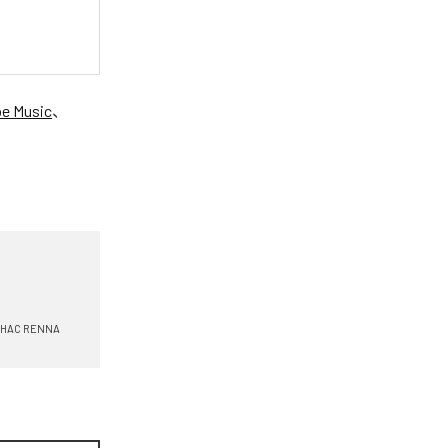
e Music
、
HAC RENNA