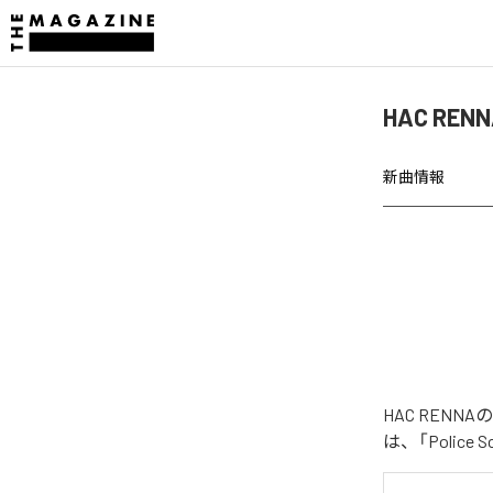
HAC RENN
新曲情報
HAC RENNA
は、「Police 