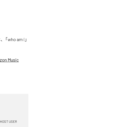
who am i」
zon Music
HOST USER