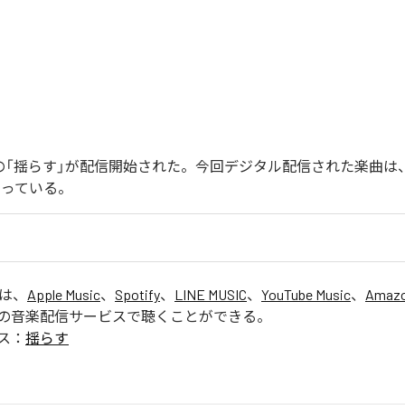
endoの「揺らす」が配信開始された。今回デジタル配信された楽曲は
なっている。
」は、
Apple Music
、
Spotify
、
LINE MUSIC
、
YouTube Music
、
Amazo
の音楽配信サービスで聴くことができる。
ス：
揺らす