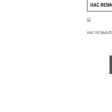
HAC REN
HAC RENNA
の