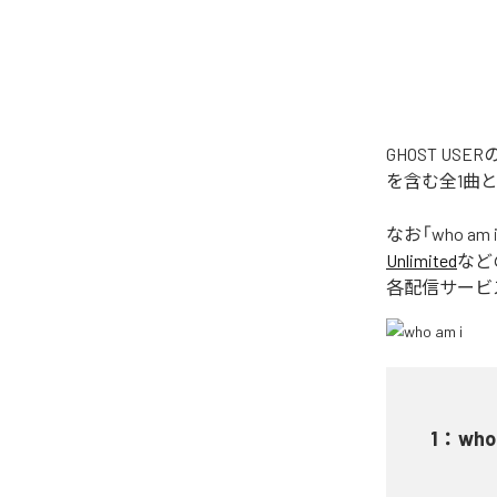
GHOST US
を含む全1曲
なお「
who am 
Unlimited
など
各配信サービ
1
：
who