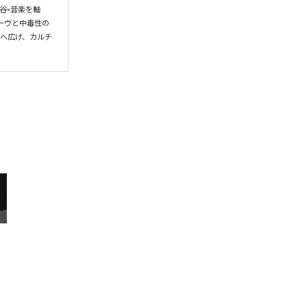
谷×音楽を軸
ーヴと中毒性の
界へ広げ、カルチ