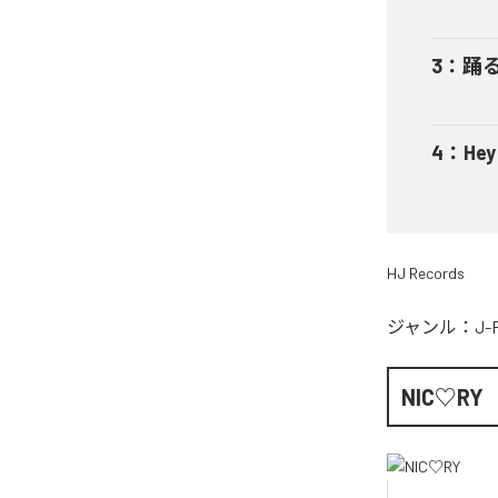
3
：
踊
4
：
He
HJ Records
ジャンル：
J-
NIC♡RY