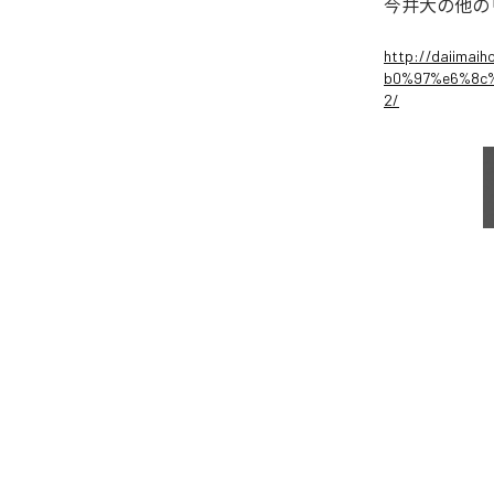
今井大
の他の
http://daiima
b0%97%e6%8c
2/