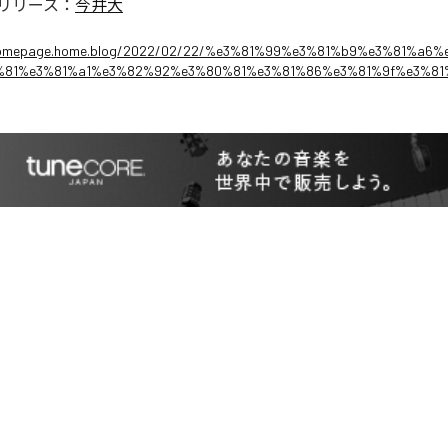
リリース：
今井大
ihomepage.home.blog/2022/02/22/%e3%81%99%e3%81%b9%e3%81%a6
%81%e3%81%a1%e3%82%92%e3%80%81%e3%81%86%e3%81%9f%e3%8