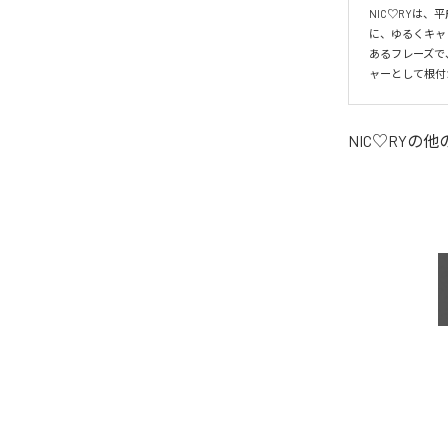
NIC♡RYは
に、ゆるくキャ
あるフレーズで
ャーとして根付
NIC♡RY
の他