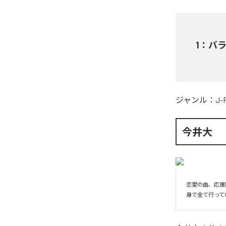
1
：
バ
ジャンル：
J-
今井大
恋愛の曲、応援
身で全て行って