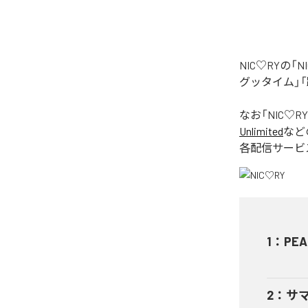
NIC♡RYの
グッタイム」「
なお「
NIC♡RY
Unlimited
など
各配信サービ
1
：
PEA
2
：
サ