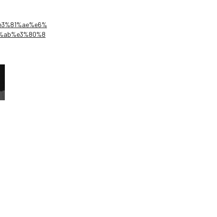
%e3%81%ae%e6%
1%ab%e3%80%8