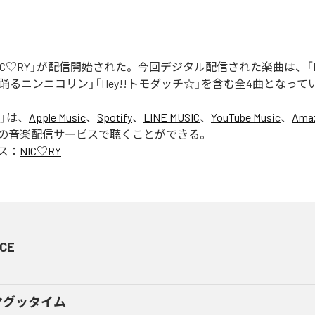
「NIC♡RY」が配信開始された。今回デジタル配信された楽曲は、「P
踊るニンニコリン」「Hey!!トモダッチ☆」を含む全4曲となって
」は、
Apple Music
、
Spotify
、
LINE MUSIC
、
YouTube Music
、
Amaz
の音楽配信サービスで聴くことができる。
ス：
NIC♡RY
CE
マグッタイム