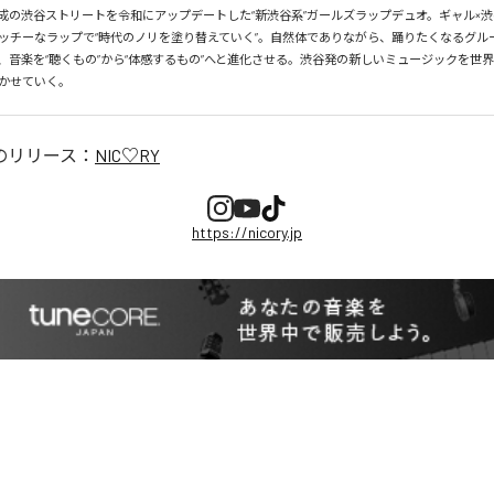
、平成の渋谷ストリートを令和にアップデートした“新渋谷系”ガールズラップデュオ。ギャル×渋
ッチーなラップで“時代のノリを塗り替えていく”。自然体でありながら、踊りたくなるグル
、音楽を“聴くもの”から“体感するもの”へと進化させる。渋谷発の新しいミュージックを世
かせていく。
のリリース：
NIC♡RY
https://nicory.jp