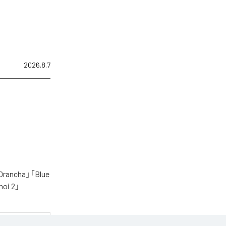
2026.8.7
cha」「Blue
oi 2」