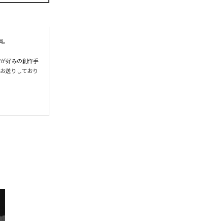
。

”が好みの創作手
てお送りしており