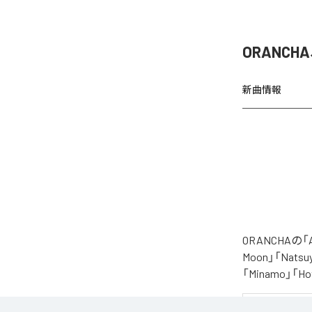
ORANCH
新曲情報
ORANCHAの
Moon」「Natsuy
「Minamo」
夏の風と癒しのノ