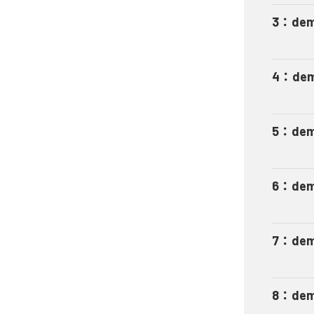
3
：
dem
4
：
de
5
：
dem
6
：
dem
7
：
de
8
：
de