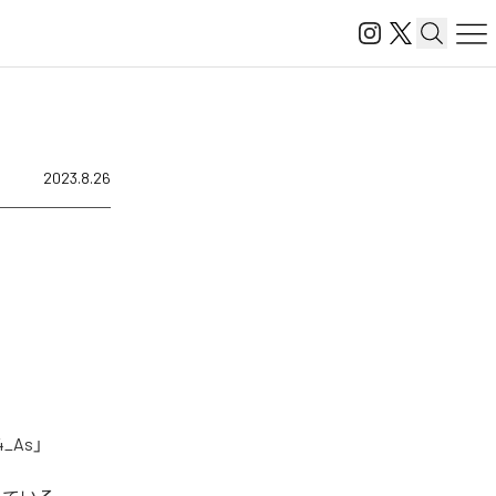
2023.8.26
4_As」