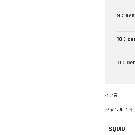
9
：
dem
10
：
de
11
：
de
イワ音
ジャンル：
イ
SQUID