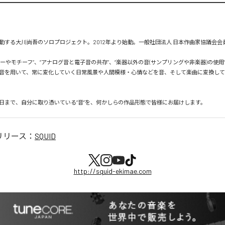
動する大川尚吾のソロプロジェクト。2012年より始動。一般社団法人 日本作曲家協議会会員
ィーやモチーフ”、“アナログ音と電子音の共存”、“楽器以外の音(サンプリングや非楽器)の使用
音を用いて、常に変化していく日常風景や人間模様・心情などを音、そして楽曲に変換し
日まで、自分に取り憑いている“音”を、何かしらの作品形態で皆様にお届けします。
リリース：
SQUID
http://squid-ekimae.com