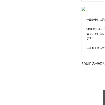
作曲を中心に活
“単純なメロデ
法で、それらの
ます。

生まれてから今
SQUID
の他の