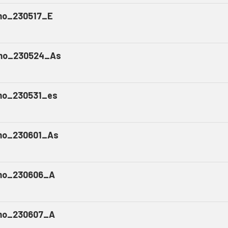
o_230517_E
mo_230524_As
o_230531_es
o_230601_As
mo_230606_A
mo_230607_A