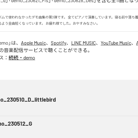
14_d」「demo_230621_Fis」「demo_230628_Des」を含む全11曲
バムで使われなかったデモ曲集の第3弾です。 全てピアノで演奏しています。寝る前や落ち
るよう全曲短くなっています。 お疲れ様でした。おやすみなさい。
emo
」は、
Apple Music
、
Spotify
、
LINE MUSIC
、
YouTube Music
、
の音楽配信サービスで聴くことができる。
ス：
続続・demo
o_230510_D_littlebird
o_230512_G