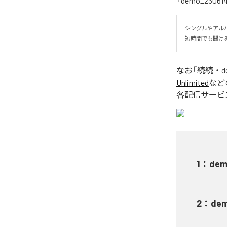
「demo_2306
シングルやアル
短時間でも聞け
なお「
続続・d
Unlimited
など
各配信サービ
1
：
dem
2
：
dem