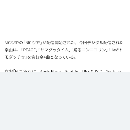
NIC♡RYの「NIC♡RY」が配信開始された。今回デジタル配信された
楽曲は、「PEACE」「サマグッタイム」「踊るニンニコリン」「Hey!!ト
モダッチ☆」を含む全4曲となっている。
なお「
NIC♡RY
」は、
Apple Music
、
Spotify
、
LINE MUSIC
、
YouTube
Music
、
Amazon Music Unlimited
などの音楽配信サービスで聴くこと
ができる。
各配信サービス：
NIC♡RY