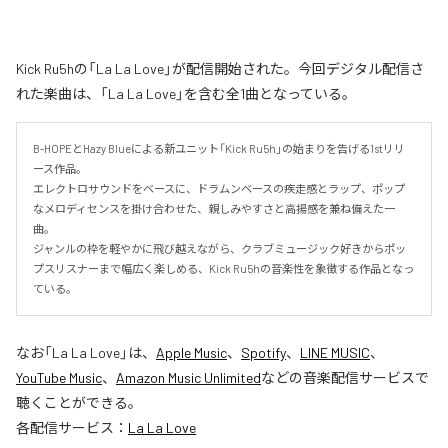
Kick Ru5hの「La La Love」が配信開始された。今回デジタル配信さ
れた楽曲は、「La La Love」を含む全1曲となっている。
B-HOPEとHazy Blueによる新ユニット「Kick Ru5h」の始まりを告げる1stリリ
ース作品。

エレクトロサウンドをベースに、ドラムンベースの疾走感とラップ、ポップ
なメロディセンスを掛け合わせた、親しみやすさと高揚感を兼ね備えた一
曲。

ジャンルの枠を軽やかに飛び越えながら、クラブミュージック好きからポッ
プスリスナーまで幅広く楽しめる、Kick Ru5hの音楽性を象徴する作品となっ
ている。
なお「
La La Love
」は、
Apple Music
、
Spotify
、
LINE MUSIC
、
YouTube Music
、
Amazon Music Unlimited
などの音楽配信サービスで
聴くことができる。
各配信サービス：
La La Love