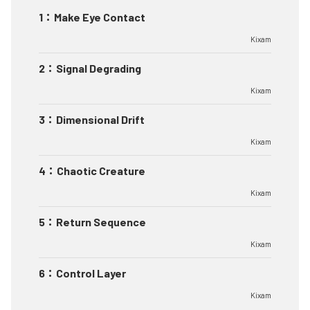
1
：
Make Eye Contact
Kixam
2
：
Signal Degrading
Kixam
3
：
Dimensional Drift
Kixam
4
：
Chaotic Creature
Kixam
5
：
Return Sequence
Kixam
6
：
Control Layer
Kixam