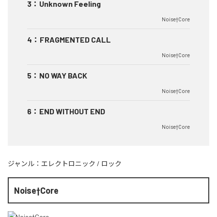
3
：
Unknown Feeling
Noise†Core
4
：
FRAGMENTED CALL
Noise†Core
5
：
NO WAY BACK
Noise†Core
6
：
END WITHOUT END
Noise†Core
ジャンル：
エレクトロニック
/
ロック
Noise†Core