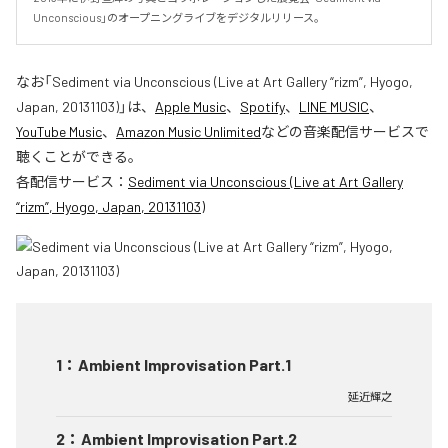
Unconscious」のオープニングライブをデジタルリリース。
なお「
Sediment via Unconscious (Live at Art Gallery “rizm”, Hyogo,
Japan, 20131103)
」は、
Apple Music
、
Spotify
、
LINE MUSIC
、
YouTube Music
、
Amazon Music Unlimited
などの音楽配信サービスで
聴くことができる。
各配信サービス：
Sediment via Unconscious (Live at Art Gallery
“rizm”, Hyogo, Japan, 20131103)
1
：
Ambient Improvisation Part.1
延近輝之
2
：
Ambient Improvisation Part.2