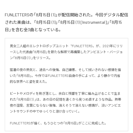
FUNLETTERSの「8月15日 (1)」が配信開始された。今回デジタル配信
された楽曲は、「8月15日 (1)」「8月15日 (1) [Instrumental]」「8月15
日」を含む全3曲となっている。
男女二人組のエレクトロポップユニット〝FUNLETTERS〟が、2021年にリリ
ースした代表曲「8月15日」を新たな解釈で再構築したアンビエント・バージョ
ン「8月15日（1）」をリリース。

猛暑の夜の熱気と、過去への後悔、自己嫌悪、そして拭いきれない感情を描
いた「8月15日」。今作ではFUNLETTERS自身の手によって、より静かで内省
的な世界へと姿を変えた。

ビートやメロディを削ぎ落とし、余白と残響を丁寧に編み上げることで生ま
れた「8月15日（1）」は、あの日の記憶を遠くから見つめ直すような作品。熱帯
夜の湿度、言葉にならない後悔、消えそうで消えない感情が、淡いアンビエ
ントサウンドの中でゆっくりと溶け合っていく。

FUNLETTERSが描く、もうひとつの「8月15日」がここに完成した。