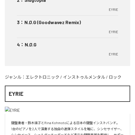
EYRIE
3
：
N.Ø.G (Goodwavez Remix)
EYRIE
4
：
N.Ø.G
EYRIE
ジャンル：
エレクトロニック
/
インストゥルメンタル
/
ロック
EYRIE
鍵盤奏者・鈴木瑛子とRina Kohmotoによる日本の鍵盤インストバンド。

1台のピアノを2人で演奏する独自の連弾スタイルを軸に、シンセサイザー、
シンセベース、ショルダーキーボードなど多彩な鍵盤楽器を駆使し、サポー