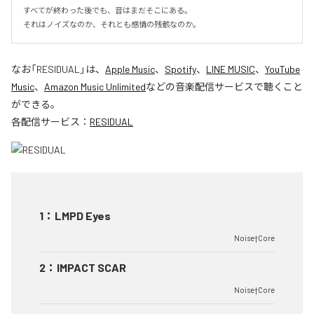
すべてが終わった後でも、音はまだそこにある。

それはノイズなのか、それとも感情の残骸なのか。
なお「
RESIDUAL
」は、
Apple Music
、
Spotify
、
LINE MUSIC
、
YouTube
Music
、
Amazon Music Unlimited
などの音楽配信サービスで聴くこと
ができる。
各配信サービス：
RESIDUAL
1
：
LMPD Eyes
Noise†Core
2
：
IMPACT SCAR
Noise†Core