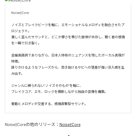
Noise†Core

ノイズとブレイクビーツを軸に、エモーショナルなメロディを融合させたプ
ロジェクト。

激しく歪んだサウンドと、どこか儚さを帯びた旋律が共存し、聴く者の感情
を一瞬で引き裂く。

全編英語詞でありながら、日本人特有のニュアンスを残したボーカル表現が
特徴。

語りかけるようなフレーズから、突き抜けるサビへの落差が強い没入感を生
み出す。

ジャンルに縛られない“ノイズそのもの”を軸に、

ブレイクコア、エモ、ロックを横断しながら独自の音像を構築。

衝動とメロディが交差する、感情直撃型サウンド。
Noise†Core
の他のリリース：
Noise†Core