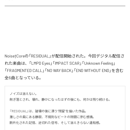
Noise†Coreの「RESIDUAL」が配信開始された。今回デジタル配信さ
れた楽曲は、「LMPD Eyes」「IMPACT SCAR」「Unknown Feeling」
「FRAGMENTED CALL」「NO WAY BACK」「END WITHOUT END」を含む
全6曲となっている。
ノイズは消えない。

削ぎ落とされ、壊れ、静かになったはずの後にも、何かは残り続ける。

『RESIDUAL』は、破壊の後に漂う“残留”を描いた作品。

激しさの奥にある静寂、不規則なビートの隙間に滲む感情。

断片化された記憶、途切れた信号、そして消えきらない違和感。
