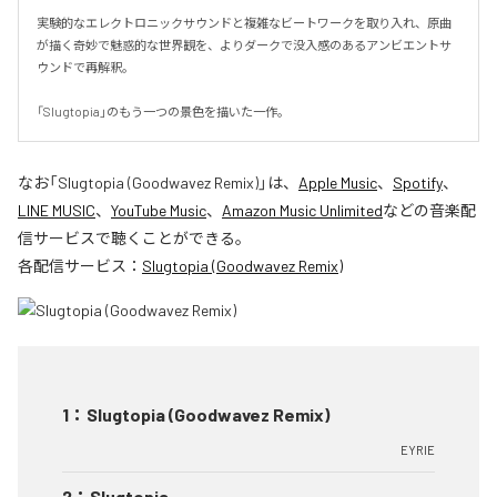
実験的なエレクトロニックサウンドと複雑なビートワークを取り入れ、原曲
が描く奇妙で魅惑的な世界観を、よりダークで没入感のあるアンビエントサ
ウンドで再解釈。

「Slugtopia」のもう一つの景色を描いた一作。
なお「
Slugtopia (Goodwavez Remix)
」は、
Apple Music
、
Spotify
、
LINE MUSIC
、
YouTube Music
、
Amazon Music Unlimited
などの音楽配
信サービスで聴くことができる。
各配信サービス：
Slugtopia (Goodwavez Remix)
1
：
Slugtopia (Goodwavez Remix)
EYRIE
2
：
Slugtopia