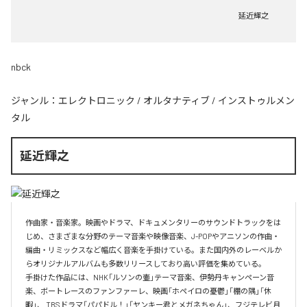
延近輝之
nbck
ジャンル：
エレクトロニック
/
オルタナティブ
/
インストゥルメン
タル
延近輝之
作曲家・音楽家。映画やドラマ、ドキュメンタリーのサウンドトラックをは
じめ、さまざまな分野のテーマ音楽や映像音楽、J-POPやアニソンの作曲・
編曲・リミックスなど幅広く音楽を手掛けている。また国内外のレーベルか
らオリジナルアルバムも多数リリースしており高い評価を集めている。

手掛けた作品には、NHK「ルソンの壷」テーマ音楽、伊勢丹キャンペーン音
楽、ボートレースのファンファーレ、映画「ホペイロの憂鬱」「棚の隅」「休
暇」、 TBSドラマ「パパドル！」「ヤンキー君とメガネちゃん」、フジテレビ月