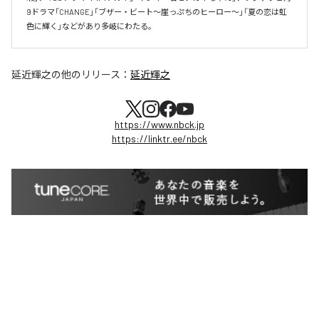
9ドラマ「CHANGE」「ブザー・ビート～崖っぷちのヒーロー～」「夏の恋は虹
色に輝く」などがあり多岐にわたる。
延近輝之
の他のリリース：
延近輝之
https://www.nbck.jp
https://linktr.ee/nbck