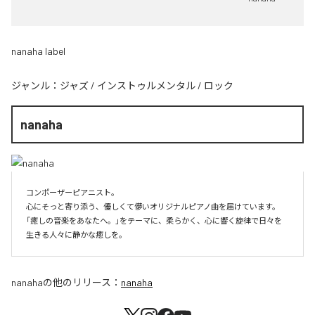
nanaha label
ジャンル：
ジャズ
/
インストゥルメンタル
/
ロック
nanaha
コンポーザーピアニスト。

心にそっと寄り添う、優しくて儚いオリジナルピアノ曲を届けています。

「癒しの音楽をあなたへ。」をテーマに、柔らかく、心に響く旋律で日々を
生きる人々に静かな癒しを。
nanaha
の他のリリース：
nanaha