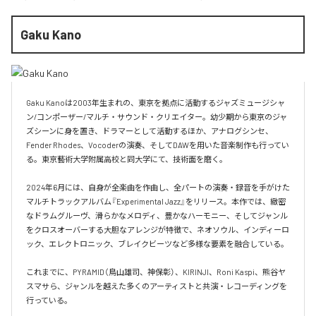
Gaku Kano
Gaku Kanoは2003年生まれの、東京を拠点に活動するジャズミュージシャ
ン/コンポーザー/マルチ・サウンド・クリエイター。幼少期から東京のジャ
ズシーンに身を置き、ドラマーとして活動するほか、アナログシンセ、
Fender Rhodes、Vocoderの演奏、そしてDAWを用いた音楽制作も行ってい
る。東京藝術大学附属高校と同大学にて、技術面を磨く。

2024年6月には、自身が全楽曲を作曲し、全パートの演奏・録音を手がけた
マルチトラックアルバム『Experimental Jazz』をリリース。本作では、緻密
なドラムグルーヴ、滑らかなメロディ、豊かなハーモニー、そしてジャンル
をクロスオーバーする大胆なアレンジが特徴で、ネオソウル、インディーロ
ック、エレクトロニック、ブレイクビーツなど多様な要素を融合している。

これまでに、PYRAMID（鳥山雄司、神保彰）、KIRINJI、Roni Kaspi、熊谷ヤ
スマサら、ジャンルを越えた多くのアーティストと共演・レコーディングを
行っている。