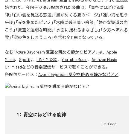
始された。今回デジタル配信された楽曲は、「青空にほどける旋
律」「白い雲を見送る窓辺」「風がめくる夏のページ」「遠い海を思う
午後」「光を集めたピアノ」「木陰に残る青い余韻」「静かな坂道の向
こう」「夏空と透明な時間」「水面に揺れるまなざし」「夕方へ流れる
雲」「空の色をしまうころ」を含む全11曲となっている。
なお「
Azure Daydream 夏空を眺める静かなピアノ
」は、
Apple
Music
、
Spotify
、
LINE MUSIC
、
YouTube Music
、
Amazon Music
Unlimited
などの音楽配信サービスで聴くことができる。
各配信サービス：
Azure Daydream 夏空を眺める静かなピアノ
1
：
青空にほどける旋律
Emi Endo.