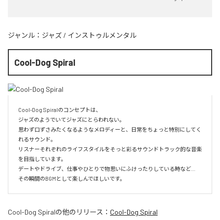
ジャンル：
ジャズ
/
インストゥルメンタル
Cool-Dog Spiral
Cool-Dog Spiralのコンセプトは、

ジャズのようでいてジャズにとらわれない。

思わず口ずさみたくなるようなメロディーと、日常をちょっと特別にしてく
れるサウンド。

リスナーそれぞれのライフスタイルをそっと彩るサウンドトラック的な音楽
を目指しています。

デートやドライブ、仕事やひとりで物思いにふけったりしている時など…

その瞬間のBGMとして楽しんでほしいです。
Cool-Dog Spiral
の他のリリース：
Cool-Dog Spiral