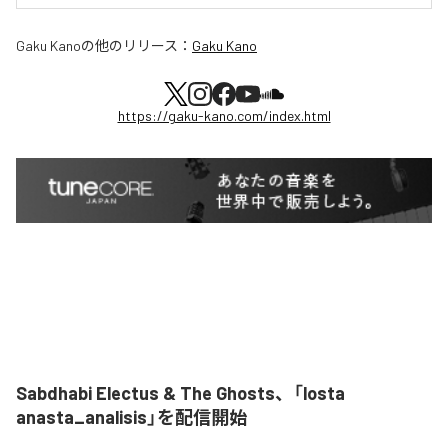
Gaku Kano
の他のリリース：
Gaku Kano
https://gaku-kano.com/index.html
Sabdhabi Electus & The Ghosts、「losta
anasta_analisis」を配信開始