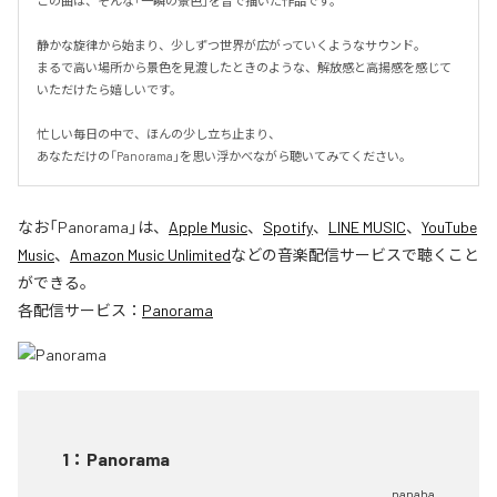
この曲は、そんな「一瞬の景色」を音で描いた作品です。

静かな旋律から始まり、少しずつ世界が広がっていくようなサウンド。

まるで高い場所から景色を見渡したときのような、解放感と高揚感を感じて
いただけたら嬉しいです。

忙しい毎日の中で、ほんの少し立ち止まり、

あなただけの「Panorama」を思い浮かべながら聴いてみてください。
なお「
Panorama
」は、
Apple Music
、
Spotify
、
LINE MUSIC
、
YouTube
Music
、
Amazon Music Unlimited
などの音楽配信サービスで聴くこと
ができる。
各配信サービス：
Panorama
1
：
Panorama
nanaha