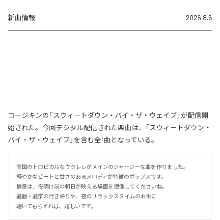
新曲情報
2026.8.6
コージキンの「スウィ－トダウン・バイ・ザ・ウェイブ」が配信開
始された。今回デジタル配信された楽曲は、「スウィ－トダウン・
バイ・ザ・ウェイブ」を含む全1曲となっている。
南国のトロピカルなウクレレがメインのジャ－ジーな曲を作りました。

軽やかなビートと甘さのあるメロディが特徴のポップスです。

情景は、夜明け前の朝日が映える場面を想像してくださいね。

通勤・通学の行き帰りや、夜のリラックスタイムのお供に

聴いてもらえれば、嬉しいです。