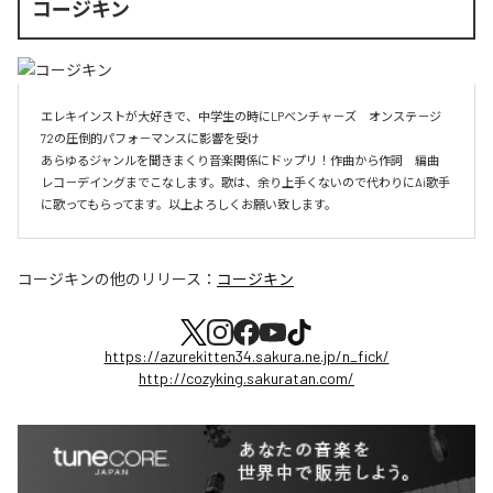
コージキン
エレキインストが大好きで、中学生の時にLPベンチャ－ズ　オンステ－ジ
72の圧倒的パフォ－マンスに影響を受け

あらゆるジャンルを聞きまくり音楽関係にドップリ！作曲から作詞　編曲　
レコ－デイングまでこなします。歌は、余り上手くないので代わりにAi歌手
に歌ってもらってます。以上よろしくお願い致します。
コージキン
の他のリリース：
コージキン
https://azurekitten34.sakura.ne.jp/n_fick/
http://cozyking.sakuratan.com/