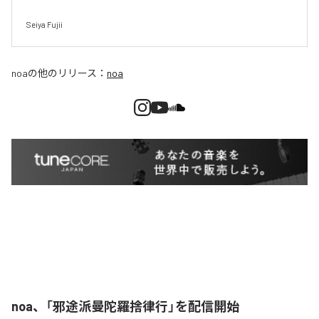
Seiya Fujii
noa
の他のリリース：
noa
noa、「邪途派曼陀羅捨律行」を配信開始