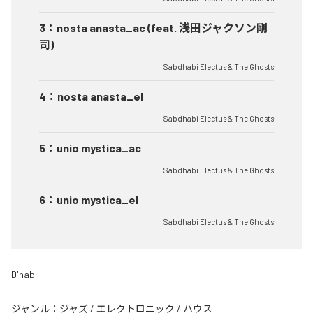
3
：
nosta anasta_ac (feat. 浅田ジャクソン剛
司)
Sabdhabi Electus & The Ghosts
4
：
nosta anasta_el
Sabdhabi Electus & The Ghosts
5
：
unio mystica_ac
Sabdhabi Electus & The Ghosts
6
：
unio mystica_el
Sabdhabi Electus & The Ghosts
D'habi
ジャンル：
ジャズ
/
エレクトロニック
/
ハウス