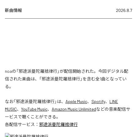
新曲情報
2026.8.7
noaの「邪途派曼陀羅捨律行」が配信開始された。今回デジタル配
信された楽曲は、「邪途派曼陀羅捨律行」を含む全1曲となってい
る。
なお「
邪途派曼陀羅捨律行
」は、
Apple Music
、
Spotify
、
LINE
MUSIC
、
YouTube Music
、
Amazon Music Unlimited
などの音楽配信サ
ービスで聴くことができる。
各配信サービス：
邪途派曼陀羅捨律行