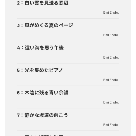
2
：
白い雲を見送る窓辺
Emi Endo.
3
：
風がめくる夏のページ
Emi Endo.
4
：
遠い海を思う午後
Emi Endo.
5
：
光を集めたピアノ
Emi Endo.
6
：
木陰に残る青い余韻
Emi Endo.
7
：
静かな坂道の向こう
Emi Endo.