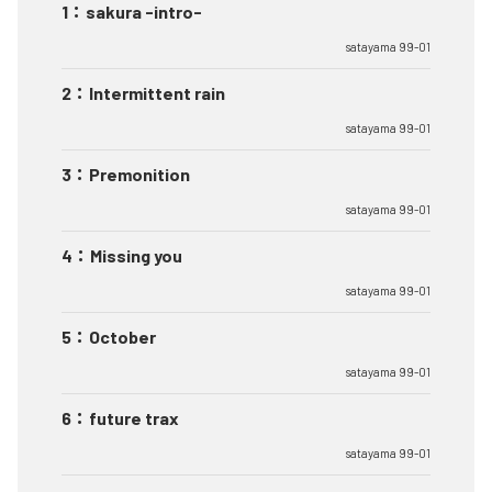
1
：
sakura -intro-
satayama 99-01
2
：
Intermittent rain
satayama 99-01
3
：
Premonition
satayama 99-01
4
：
Missing you
satayama 99-01
5
：
October
satayama 99-01
6
：
future trax
satayama 99-01