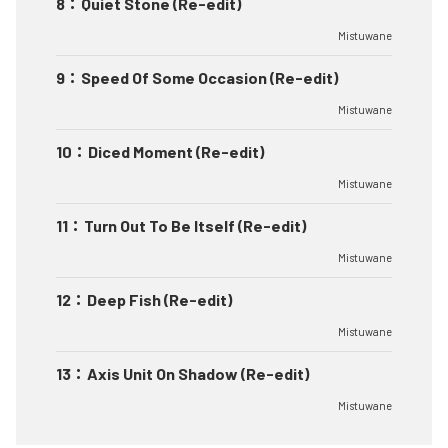
8
：
Quiet Stone (Re-edit)
Mistuwane
9
：
Speed Of Some Occasion (Re-edit)
Mistuwane
10
：
Diced Moment (Re-edit)
Mistuwane
11
：
Turn Out To Be Itself (Re-edit)
Mistuwane
12
：
Deep Fish (Re-edit)
Mistuwane
13
：
Axis Unit On Shadow (Re-edit)
Mistuwane