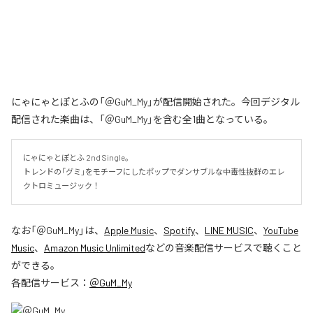
にゃにゃとぽとふの「＠GuM_My」が配信開始された。今回デジタル
配信された楽曲は、「＠GuM_My」を含む全1曲となっている。
にゃにゃとぽとふ 2nd Single。

トレンドの「グミ」をモチーフにしたポップでダンサブルな中毒性抜群のエレ
クトロミュージック！
なお「
＠GuM_My
」は、
Apple Music
、
Spotify
、
LINE MUSIC
、
YouTube
Music
、
Amazon Music Unlimited
などの音楽配信サービスで聴くこと
ができる。
各配信サービス：
＠GuM_My