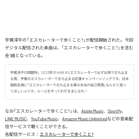
宇梶淳平の「エスカレーターで歩くこと?」が配信開始された。今回
デジタル配信された楽曲は、「エスカレーターで歩くこと?」を含む
全1曲となっている。
宇梶淳平の問題作。2023年から99.9%エスカレーターで必ず右側で立ち止ま
る男、宇梶のエスカレーターで立ち止まる応援キャンペーンソングです。日本
国民全員に「エスカレーターで立ち止まる事は本当の自己実現」なんだと知っ
てほしいんです。ルールを守ってわがままになれ！
なお「
エスカレーターで歩くこと?
」は、
Apple Music
、
Spotify
、
LINE MUSIC
、
YouTube Music
、
Amazon Music Unlimited
などの音楽配
信サービスで聴くことができる。
各配信サービス：
エスカレーターで歩くこと?