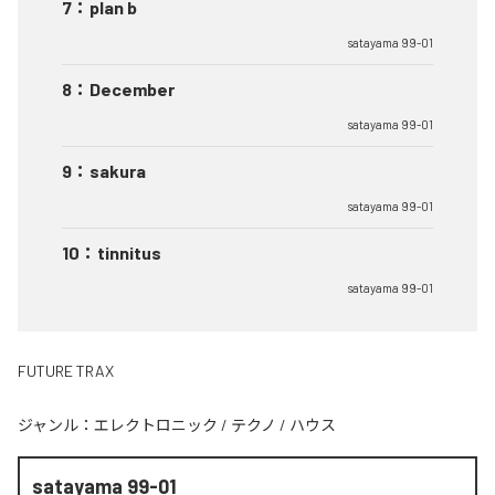
7
：
plan b
satayama 99-01
8
：
December
satayama 99-01
9
：
sakura
satayama 99-01
10
：
tinnitus
satayama 99-01
FUTURE TRAX
ジャンル：
エレクトロニック
/
テクノ
/
ハウス
satayama 99-01