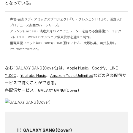
となっている。
声優×音楽メディアミックスプロジェクト『リ・クレシェンド！』の、浅倉大介
プロデュース楽曲カバーシリーズ。

アレンジにaccess・浅倉大介のマニピュレーターを務める齋藤龍介、ミック
スにTM NETWORKのエンジニア伊東俊郎を迎えて制作。

担当声優ユニットはCu Sith★ROAR（槇すいれん、大塚紗英、若井友希）。
Pre-Master Version。
なお「
GALAXY GANG (Cover)
」は、
Apple Music
、
Spotify
、
LINE
MUSIC
、
YouTube Music
、
Amazon Music Unlimited
などの音楽配信サ
ービスで聴くことができる。
各配信サービス：
GALAXY GANG (Cover)
1
：
GALAXY GANG (Cover)