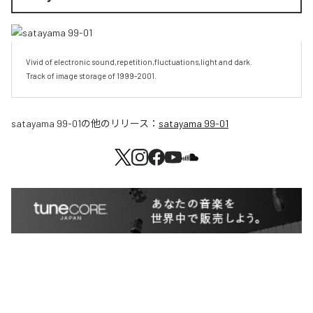
Vivid of electronic sound,repetition,fluctuations,light and dark.

Track of image storage of 1999-2001.
satayama 99-01
の他のリリース：
satayama 99-01