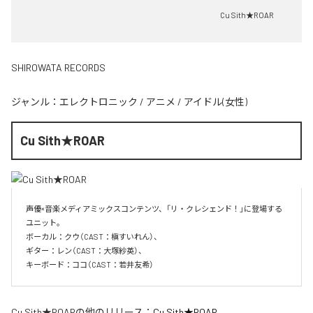
Cu Sith★ROAR
SHIROWATA RECORDS
ジャンル：
エレクトロニック
/
アニメ
/
アイドル(女性)
Cu Sith★ROAR
声優×音楽メディアミックスコンテンツ、「リ・クレシェンド！」に登場する
ユニット。

ボーカル：クウ（CAST：槇すいれん）、

ギター：レン（CAST：大塚紗英）、

キーボード：ココ（CAST：若井友希）
Cu Sith★ROAR
の他のリリース：
Cu Sith★ROAR