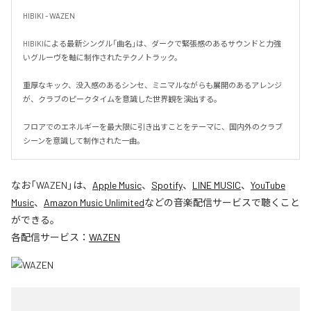
HIBIKI - WAZEN

HIBIKIによる最新シングル「曲名」は、ダークで緊張感のあるサウンドと力強
いグルーヴを軸に制作されたテクノトラック。

重厚なキック、没入感のあるシンセ、ミニマルながらも展開のあるアレンジ
が、クラブのピークタイムを意識した世界観を演出する。

フロアでのエネルギーを最大限に引き出すことをテーマに、国内外のクラブ
シーンを意識して制作された一曲。
なお「
WAZEN
」は、
Apple Music
、
Spotify
、
LINE MUSIC
、
YouTube
Music
、
Amazon Music Unlimited
などの音楽配信サービスで聴くこと
ができる。
各配信サービス：
WAZEN