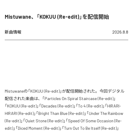
Mistuwane、「KOKUU (Re-edit)」を配信開始
新曲情報
2026.8.8
Mistuwaneの「KOKUU (Re-edit)」が配信開始された。今回デジタル
配信された楽曲は、「Particles On Spiral Staircase (Re-edit)」
「KOKUU (Re-edit)」「Decades (Re-edit)」「To 4 (Re-edit)」「HIRARI-
HIRARI (Re-edit)」「Bright Than Blue (Re-edit)」「Under The Rainbow
(Re-edit)」「Quiet Stone (Re-edit)」「Speed Of Some Occasion (Re-
edit)」「Diced Moment (Re-edit)」「Turn Out To Be Itself (Re-edit)」