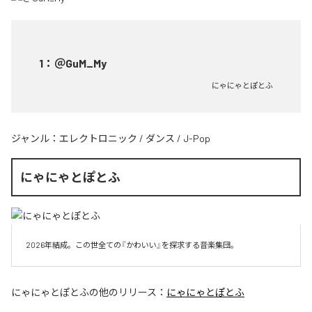
1
：
＠GuM_My
にゃにゃとぽとふ
ジャンル：
エレクトロニック
/
ダンス
/
J-Pop
にゃにゃとぽとふ
2026年結成。この世全ての『かわいい』を探求する音楽集団。
にゃにゃとぽとふ
の他のリリース：
にゃにゃとぽとふ