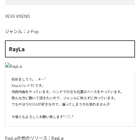
VEXX VIXENS
ジャンル：
J-Pop
RayLa
初めまして☆。.:＊・゜

RayLa（レイラ）です。

作詞作曲をやっています。バンドでの立ち位置はベースをやっています。

色んな方に聴いて頂きたいので、ジャンルに拘らずに作っています。

でもやはりROCKが好きなので、偏ってしまうかも知れません汗

今後ともよろしくお願い致します*⸜♡⸝*
RayLa
の他のリリース：
RayLa