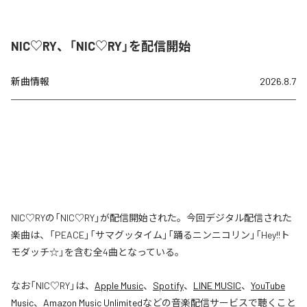
NIC♡RY、「NIC♡RY」を配信開始
新曲情報
2026.8.7
NIC♡RYの「NIC♡RY」が配信開始された。今回デジタル配信された
楽曲は、「PEACE」「サマグッタイム」「踊るニンニコリン」「Hey!!ト
モダッチ☆」を含む全4曲となっている。
なお「
NIC♡RY
」は、
Apple Music
、
Spotify
、
LINE MUSIC
、
YouTube
Music
、
Amazon Music Unlimited
などの音楽配信サービスで聴くこと