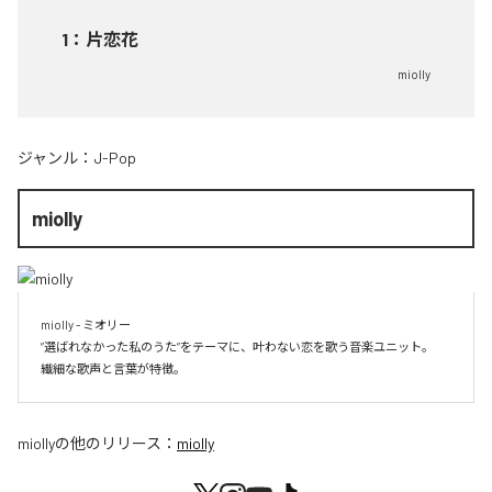
1
：
片恋花
miolly
ジャンル：
J-Pop
miolly
miolly - ミオリー

”選ばれなかった私のうた”をテーマに、叶わない恋を歌う音楽ユニット。

miolly
の他のリリース：
miolly