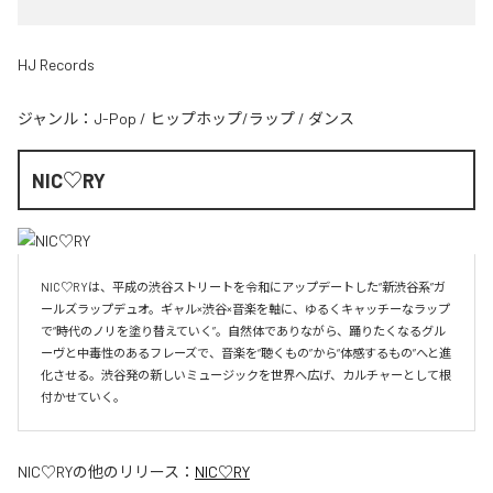
HJ Records
ジャンル：
J-Pop
/
ヒップホップ/ラップ
/
ダンス
NIC♡RY
NIC♡RYは、平成の渋谷ストリートを令和にアップデートした“新渋谷系”ガ
ールズラップデュオ。ギャル×渋谷×音楽を軸に、ゆるくキャッチーなラップ
で“時代のノリを塗り替えていく”。自然体でありながら、踊りたくなるグル
ーヴと中毒性のあるフレーズで、音楽を“聴くもの”から“体感するもの”へと進
化させる。渋谷発の新しいミュージックを世界へ広げ、カルチャーとして根
付かせていく。
NIC♡RY
の他のリリース：
NIC♡RY