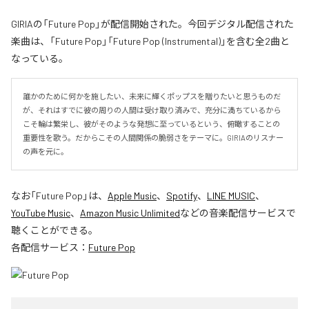
GIRIAの「Future Pop」が配信開始された。今回デジタル配信された
楽曲は、「Future Pop」「Future Pop (Instrumental)」を含む全2曲と
なっている。
誰かのために何かを施したい、未来に輝くポップスを贈りたいと思うものだ
が、それはすでに彼の周りの人間は受け取り済みで、充分に満ちているから
こそ輪は繁栄し、彼がそのような発想に至っているという、俯瞰することの
重要性を歌う。だからこその人間関係の脆弱さをテーマに。GIRIAのリスナー
の声を元に。
なお「
Future Pop
」は、
Apple Music
、
Spotify
、
LINE MUSIC
、
YouTube Music
、
Amazon Music Unlimited
などの音楽配信サービスで
聴くことができる。
各配信サービス：
Future Pop