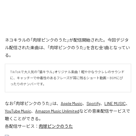
ネコキラルの「肉球ピンクのうた」が配信開始された。今回デジタ
ル配信された楽曲は、「肉球ピンクのうた」を含む全1曲となってい
る。
TikTokで大人気の「猫キラル」オリジナル楽曲！軽やかなウクレレのサウンド
に、キャッチーで中毒性のあるフレーズが耳に残るショート動画・BGMにぴ
ったりのナンバーです。
なお「
肉球ピンクのうた
」は、
Apple Music
、
Spotify
、
LINE MUSIC
、
YouTube Music
、
Amazon Music Unlimited
などの音楽配信サービスで
聴くことができる。
各配信サービス：
肉球ピンクのうた