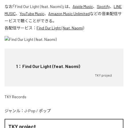
なお「
Find Our Light (feat. Naomi)
」は、
Apple Music
、
Spotify
、
LINE
MUSIC
、
YouTube Music
、
Amazon Music Unlimited
などの音楽配信サ
ービスで聴くことができる。
各配信サービス：
Find Our Light (feat. Naomi)
1
：
Find Our Light (feat. Naomi)
TKY project
TKY Records
ジャンル：
J-Pop
/
ポップ
TKY project