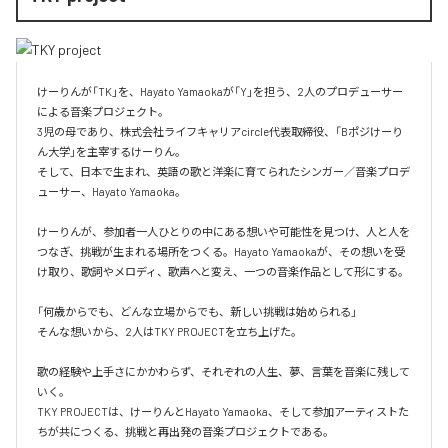
けーりんが「TK」を、Hayato Yamaokaが「Y」を担う、2人のプロデューサー
による音楽プロジェクト。

3児の母であり、株式会社ライフキャリアcircle代表取締役、「Bポジけーり
ん大学」を主宰するけーりん。

そして、日本で生まれ、英語の歌と洋楽に育てられたシンガー／音楽プロデ
ューサー、Hayato Yamaoka。

けーりんが、参加者一人ひとりの中にある想いや可能性を見つけ、人と人を
つなぎ、挑戦が生まれる場所をつくる。Hayato Yamaokaが、その想いを受
け取り、歌詞やメロディ、歌声へと変え、一つの音楽作品として形にする。

「何歳からでも、どんな立場からでも、新しい挑戦は始められる」

そんな想いから、2人はTKY PROJECTを立ち上げた。

歌の経験や上手さにかかわらず、それぞれの人生、夢、言葉を音楽に残して
いく。

TKY PROJECTは、けーりんとHayato Yamaoka、そして参加アーティストた
ちが共につくる、挑戦と再出発の音楽プロジェクトである。