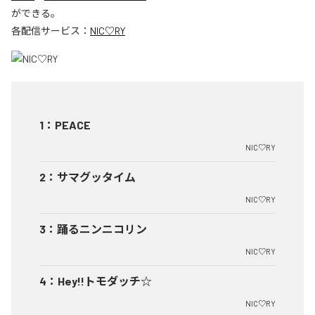
ができる。
各配信サービス：
NIC♡RY
1
：
PEACE
NIC♡RY
2
：
サマグッタイム
NIC♡RY
3
：
踊るニンニコリン
NIC♡RY
4
：
Hey!!トモダッチ☆
NIC♡RY