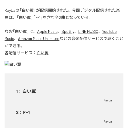
RayLaの「白い翼」が配信開始された。今回デジタル配信された楽
曲は、「白い翼」「F-1」を含む全2曲となっている。
なお「
白い翼
」は、
Apple Music
、
Spotify
、
LINE MUSIC
、
YouTube
Music
、
Amazon Music Unlimited
などの音楽配信サービスで聴くこと
ができる。
各配信サービス：
白い翼
1
：
白い翼
RayLa
2
：
F-1
RayLa