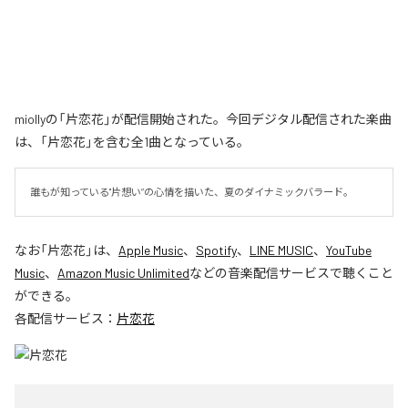
miollyの「片恋花」が配信開始された。今回デジタル配信された楽曲
は、「片恋花」を含む全1曲となっている。
誰もが知っている"片想い”の心情を描いた、夏のダイナミックバラード。
なお「
片恋花
」は、
Apple Music
、
Spotify
、
LINE MUSIC
、
YouTube
Music
、
Amazon Music Unlimited
などの音楽配信サービスで聴くこと
ができる。
各配信サービス：
片恋花