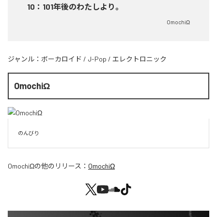
10
：
101年後のわたしより。
OmochiΩ
ジャンル：
ボーカロイド
/
J-Pop
/
エレクトロニック
OmochiΩ
のんびり
OmochiΩ
の他のリリース：
OmochiΩ