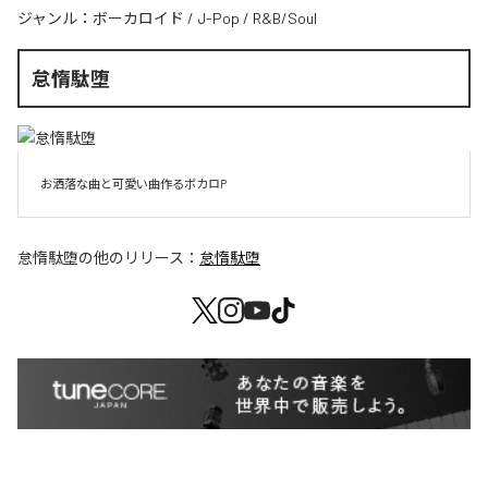
ジャンル：
ボーカロイド
/
J-Pop
/
R&B/Soul
怠惰駄堕
お洒落な曲と可愛い曲作るボカロP
怠惰駄堕
の他のリリース：
怠惰駄堕