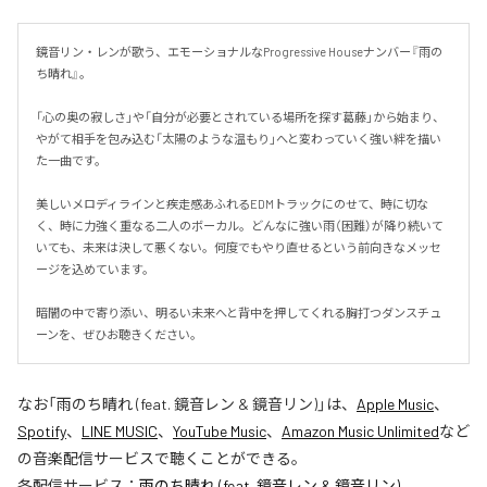
鏡音リン・レンが歌う、エモーショナルなProgressive Houseナンバー『雨の
ち晴れ』。

「心の奥の寂しさ」や「自分が必要とされている場所を探す葛藤」から始まり、
やがて相手を包み込む「太陽のような温もり」へと変わっていく強い絆を描い
た一曲です。

美しいメロディラインと疾走感あふれるEDMトラックにのせて、時に切な
く、時に力強く重なる二人のボーカル。どんなに強い雨（困難）が降り続いて
いても、未来は決して悪くない。何度でもやり直せるという前向きなメッセ
ージを込めています。

暗闇の中で寄り添い、明るい未来へと背中を押してくれる胸打つダンスチュ
ーンを、ぜひお聴きください。
なお「
雨のち晴れ (feat. 鏡音レン & 鏡音リン)
」は、
Apple Music
、
Spotify
、
LINE MUSIC
、
YouTube Music
、
Amazon Music Unlimited
など
の音楽配信サービスで聴くことができる。
各配信サービス：
雨のち晴れ (feat. 鏡音レン & 鏡音リン)