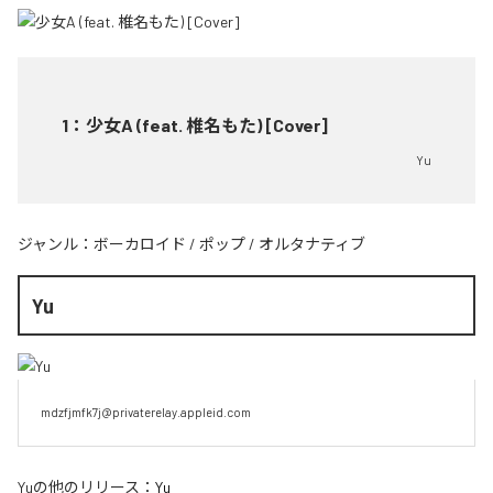
1
：
少女A (feat. 椎名もた) [Cover]
Yu
ジャンル：
ボーカロイド
/
ポップ
/
オルタナティブ
Yu
mdzfjmfk7j@privaterelay.appleid.com
Yu
の他のリリース：
Yu