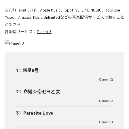
なお「
Planet 8
」は、
Apple Music
、
Spotify
、
LINE MUSIC
、
YouTube
Music
、
Amazon Music Unlimited
などの音楽配信サービスで聴くこと
ができる。
各配信サービス：
Planet 8
1
：
惑星8号
OmochiΩ
2
：
命短シ恋セヨ乙女
OmochiΩ
3
：
Parasite Love
OmochiΩ