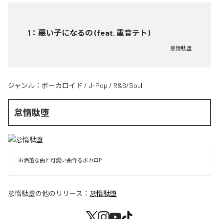
1
：
悪い子になるの (feat. 重音テト)
怠惰駄堕
ジャンル：
ボーカロイド
/
J-Pop
/
R&B/Soul
怠惰駄堕
お洒落な曲と可愛い曲作るボカロP
怠惰駄堕
の他のリリース：
怠惰駄堕