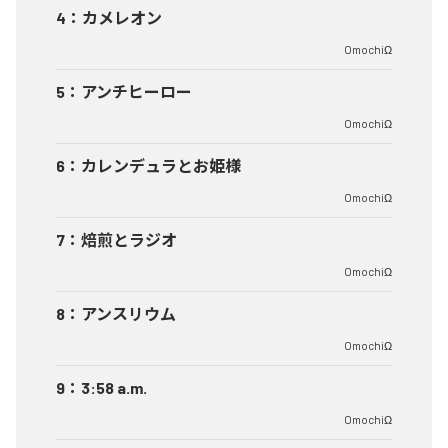
4
：
カメレオン
OmochiΩ
5
：
アンチヒーロー
OmochiΩ
6
：
カレンデュラとお姫様
OmochiΩ
7
：
焙煎とラジオ
OmochiΩ
8
：
アンスリウム
OmochiΩ
9
：
3:58 a.m.
OmochiΩ