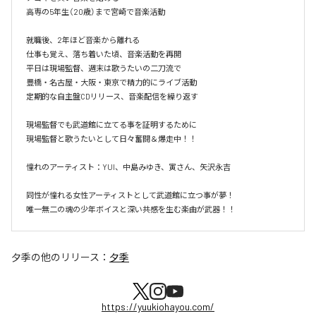
高専の5年生（20歳）まで宮崎で音楽活動

就職後、2年ほど音楽から離れる

仕事も覚え、落ち着いた頃、音楽活動を再開

平日は現場監督、週末は歌うたいの二刀流で

豊橋・名古屋・大阪・東京で精力的にライブ活動

定期的な自主盤CDリリース、音楽配信を繰り返す

現場監督でも武道館に立てる事を証明するために

現場監督と歌うたいとして日々奮闘＆爆走中！！

憧れのアーティスト：YUI、中島みゆき、寅さん、矢沢永吉

同性が憧れる女性アーティストとして武道館に立つ事が夢！

唯一無二の魂の少年ボイスと深い共感を生む楽曲が武器！！
夕季
の他のリリース：
夕季
https://yuukiohayou.com/