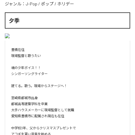
ジャンル：
J-Pop
/
ポップ
/
ホリデー
夕季
豊橋在住 

現場監督と歌うたい

魂の少年ボイス！！

シンガーソングライター

建てる。歌う。現場からステージへ！

宮崎県都城市出身

都城高専建築学科を卒業

大手ハウスメーカーに現場監督として就職

愛知県豊橋市に配属され現在も在住

中学校3年、父からクリスマスプレゼントで

アコギを貰い音楽を始める
