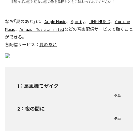
甘酸っぱい恋と切ない恋の歌を季節とともに味わってみてください！
なお「
夏のあと
」は、
Apple Music
、
Spotify
、
LINE MUSIC
、
YouTube
Music
、
Amazon Music Unlimited
などの音楽配信サービスで聴くこと
ができる。
各配信サービス：
夏のあと
1
：
扇風機モザイク
夕季
2
：
夜の間に
夕季