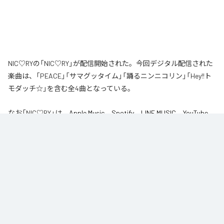
NIC♡RYの「NIC♡RY」が配信開始された。今回デジタル配信された
楽曲は、「PEACE」「サマグッタイム」「踊るニンニコリン」「Hey!!ト
モダッチ☆」を含む全4曲となっている。
なお「
NIC♡RY
」は、
Apple Music
、
Spotify
、
LINE MUSIC
、
YouTube
Music
、
Amazon Music Unlimited
などの音楽配信サービスで聴くこと
ができる。
各配信サービス：
NIC♡RY
1
：
PEACE