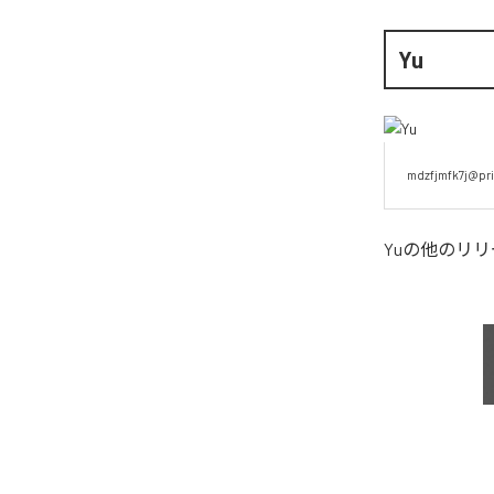
Yu
mdzfjmfk7j@pri
Yu
の他のリリ