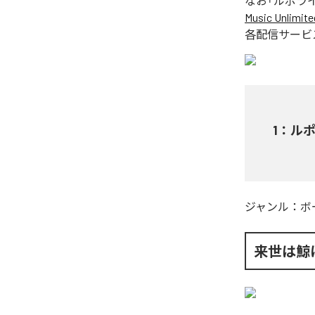
なお「
ルポラ
Music Unlimite
各配信サービ
1
：
ル
ジャンル：
ボ
来世は鯨